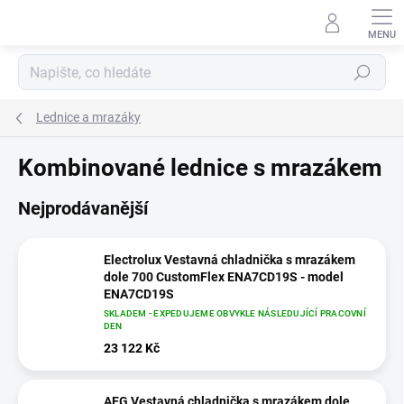
Přejít
na
obsah
Hledat
Lednice a mrazáky
Kombinované lednice s mrazákem
Nejprodávanější
Electrolux Vestavná chladnička s mrazákem
dole 700 CustomFlex ENA7CD19S - model
ENA7CD19S
SKLADEM - EXPEDUJEME OBVYKLE NÁSLEDUJÍCÍ PRACOVNÍ
DEN
23 122 Kč
AEG Vestavná chladnička s mrazákem dole