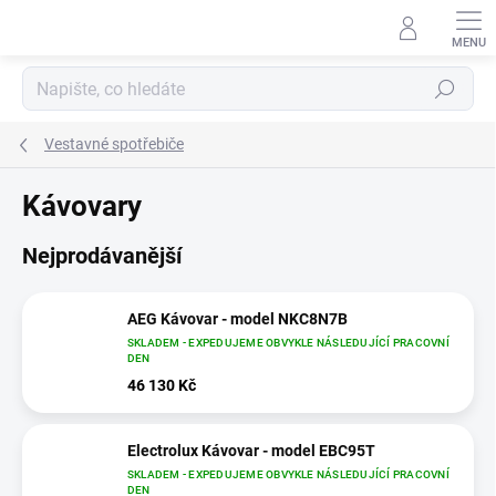
Přejít
na
obsah
Hledat
Vestavné spotřebiče
Kávovary
Nejprodávanější
AEG Kávovar - model NKC8N7B
SKLADEM - EXPEDUJEME OBVYKLE NÁSLEDUJÍCÍ PRACOVNÍ
DEN
46 130 Kč
Electrolux Kávovar - model EBC95T
SKLADEM - EXPEDUJEME OBVYKLE NÁSLEDUJÍCÍ PRACOVNÍ
DEN