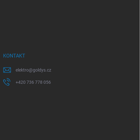
KONTAKT
elektro
@
goldys.cz
+420 736 778 056