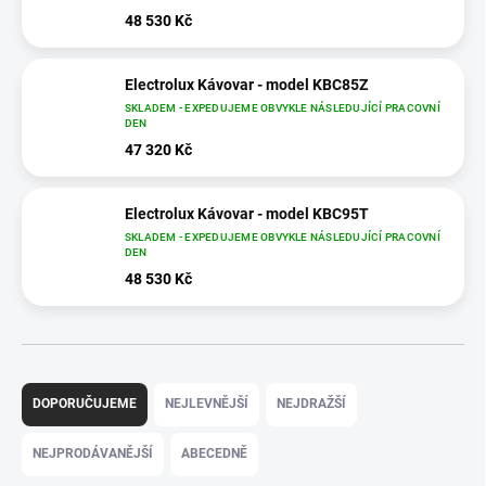
48 530 Kč
Electrolux Kávovar - model KBC85Z
SKLADEM - EXPEDUJEME OBVYKLE NÁSLEDUJÍCÍ PRACOVNÍ
DEN
47 320 Kč
Electrolux Kávovar - model KBC95T
SKLADEM - EXPEDUJEME OBVYKLE NÁSLEDUJÍCÍ PRACOVNÍ
DEN
48 530 Kč
Ř
a
DOPORUČUJEME
NEJLEVNĚJŠÍ
NEJDRAŽŠÍ
z
e
NEJPRODÁVANĚJŠÍ
ABECEDNĚ
n