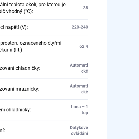
ní teplota okolí, pro kterou je
38
bič vhodný (°C)
:
cí napětí (V)
:
220-240
prostoru označeného čtyřmi
62.4
kami (lit.)
:
Automati
ování chladničky
:
cké
Automati
ování mrazničky
:
cké
Luna – 1
ení chladničky
:
top
Dotykové
ní
:
ovládání