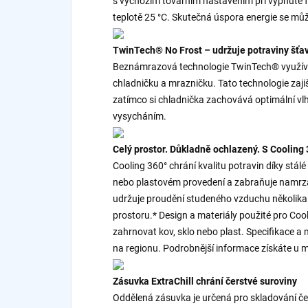
s výchozím továrním nastavením při vypnuté fun
teplotě 25 °C. Skutečná úspora energie se může 
TwinTech® No Frost – udržuje potraviny šťa
Beznámrazová technologie TwinTech® využívá 
chladničku a mrazničku. Tato technologie zaji
zatímco si chladnička zachovává optimální vl
vysycháním.
Celý prostor. Důkladně ochlazený. S Cooling
Cooling 360° chrání kvalitu potravin díky stál
nebo plastovém provedení a zabraňuje namrzání
udržuje proudění studeného vzduchu několika
prostoru.* Design a materiály použité pro Coo
zahrnovat kov, sklo nebo plast. Specifikace a m
na regionu. Podrobnější informace získáte u m
Zásuvka ExtraChill chrání čerstvé suroviny
Oddělená zásuvka je určená pro skladování čer