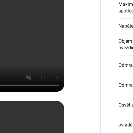
Maximál
spotře
Napáje
Objem 
hvězdič
Odmraz
Odmraz
Osvětl
ovládá