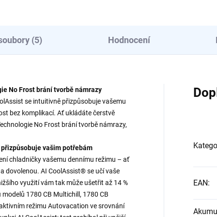
soubory (5)
Hodnocení
Dop
gie No Frost brání tvorbě námrazy
lAssist se intuitivně přizpůsobuje vašemu
ost bez komplikací. Ať ukládáte čerstvě
Technologie No Frost brání tvorbě námrazy,
Katego
se přizpůsobuje vašim potřebám
vení chladničky vašemu dennímu režimu – ať
na dovolenou. AI CoolAssist® se učí vaše
EAN
:
nižšího využití vám tak může ušetřit až 14 %
u modelů 1780 CB Multichill, 1780 CB
aktivním režimu Autovacation ve srovnání
Akumul