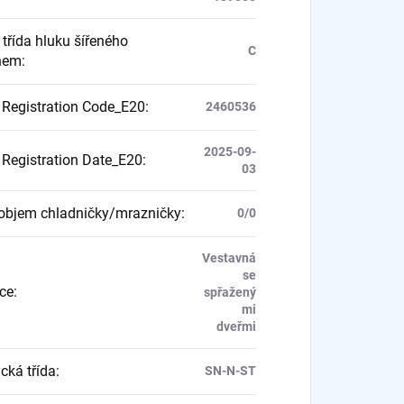
 třída hluku šířeného
C
hem
:
Registration Code_E20
:
2460536
2025-09-
Registration Date_E20
:
03
objem chladničky/mrazničky
:
0/0
Vestavná
se
ace
:
spřažený
mi
dveřmi
cká třída
:
SN-N-ST