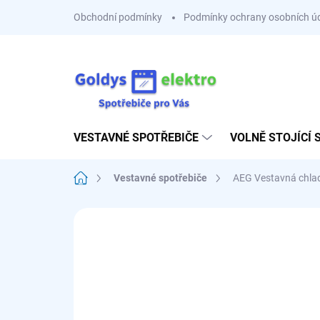
Přejít
Obchodní podmínky
Podmínky ochrany osobních ú
na
obsah
VESTAVNÉ SPOTŘEBIČE
VOLNĚ STOJÍCÍ 
Domů
Vestavné spotřebiče
AEG Vestavná chla
Neohodnoceno
Podrobnosti hodnoce
NOVINKA
E
SESTAV SI 3+1 ZDARMA
10 LET ZÁRUK
KOMPRESOR
REGISTRAC