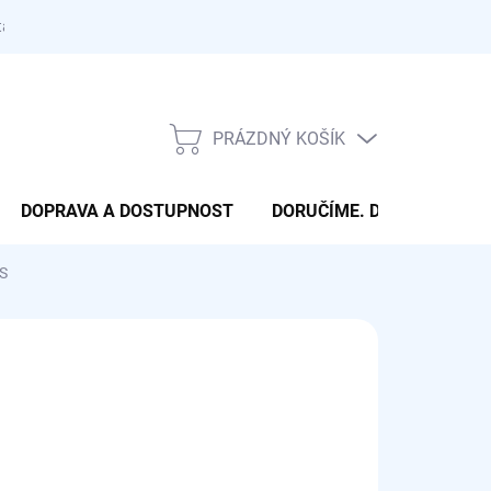
takty
PRÁZDNÝ KOŠÍK
NÁKUPNÍ
KOŠÍK
DOPRAVA A DOSTUPNOST
DORUČÍME. DONESEME. 
ES