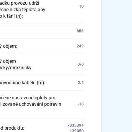
padku provozu udrží
10
ečně nízká teplota aby
 k tání (h)
:
bílá
ý objem
:
249
ý objem
0/0
ičky/mrazničky
:
přívodního kabelu (m)
:
2.4
čené nastavení teploty pro
lizované uchovávání potravin
-18
7333394
d produktu
:
139050