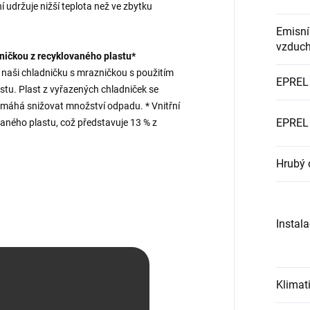
í udržuje nižší teplota než ve zbytku
Emisní
vzduc
zničkou z recyklovaného plastu*
 naši chladničku s mrazničkou s použitím
EPREL 
stu. Plast z vyřazených chladniček se
pomáhá snižovat množství odpadu. * Vnitřní
EPREL 
vaného plastu, což představuje 13 % z
Hrubý 
Instal
Klimati