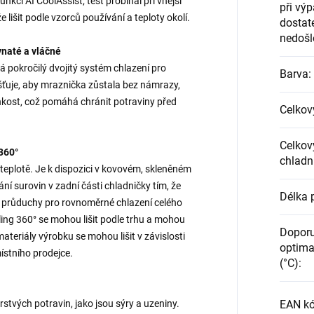
kci AI CoolAssist; test probíhal při vnější
při vý
lišit podle vzorců používání a teploty okolí.
dostat
nedošlo
vnaté a vláčné
pokročilý dvojitý systém chlazení pro
Barva
:
šťuje, aby mraznička zůstala bez námrazy,
hkost, což pomáhá chránit potraviny před
Celkov
Celkov
 360°
chladn
é teplotě. Je k dispozici v kovovém, skleněném
 surovin v zadní části chladničky tím, že
Délka 
 průduchy pro rovnoměrné chlazení celého
ling 360° se mohou lišit podle trhu a mohou
Doporu
ateriály výrobku se mohou lišit v závislosti
optima
ístního prodejce.
(°C)
:
stvých potravin, jako jsou sýry a uzeniny.
EAN kó