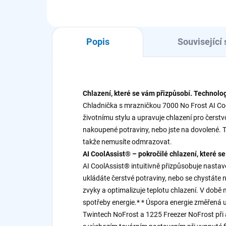
Popis
Související 
Chlazení, které se vám přizpůsobí. Technolo
Chladnička s mrazničkou 7000 No Frost AI Coo
životnímu stylu a upravuje chlazení pro čerstv
nakoupené potraviny, nebo jste na dovolené. 
takže nemusíte odmrazovat.
AI CoolAssist® – pokročilé chlazení, které 
AI CoolAssist® intuitivně přizpůsobuje nasta
ukládáte čerstvé potraviny, nebo se chystáte 
zvyky a optimalizuje teplotu chlazení. V době 
spotřeby energie.* * Úspora energie změřená 
Twintech NoFrost a 1225 Freezer NoFrost při 