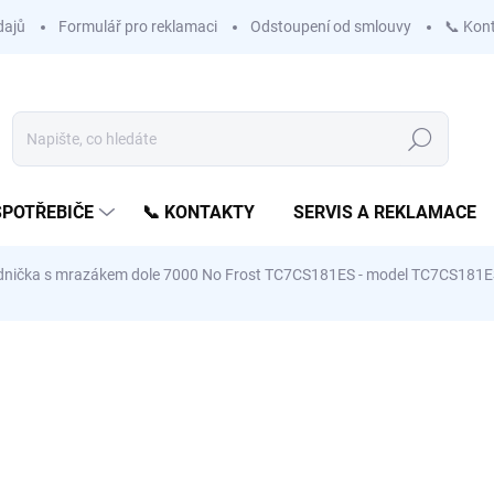
dajů
Formulář pro reklamaci
Odstoupení od smlouvy
📞 Kon
Hledat
SPOTŘEBIČE
📞 KONTAKTY
SERVIS A REKLAMACE
dnička s mrazákem dole 7000 No Frost TC7CS181ES - model TC7CS181
ní
ZNAČKA:
AEG
A NA
👍 ZLATÝ STŘED
 PO
I
20 287 Kč
16 766 Kč
bez DPH