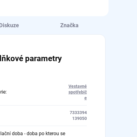
Diskuze
Značka
lňkové parametry
Vestavné
rie
:
spotřebič
e
7333394
139050
ační doba - doba po kterou se