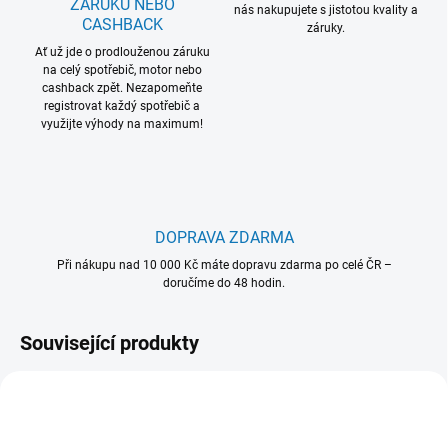
ZÁRUKU NEBO
nás nakupujete s jistotou kvality a
CASHBACK
záruky.
Ať už jde o prodlouženou záruku
na celý spotřebič, motor nebo
cashback zpět. Nezapomeňte
registrovat každý spotřebič a
využijte výhody na maximum!
DOPRAVA ZDARMA
Při nákupu nad 10 000 Kč máte dopravu zdarma po celé ČR –
doručíme do 48 hodin.
Související produkty
NOVINKA
NOVINKA
944 005 331
944 005 378
SESTAV SI 3+1
SESTAV SI 3+1
ZDARMA
ZDARMA