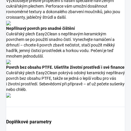
Vyzkoušejte přesné propečení s naším speciálně navrženým
cukrářským plechem. Perforace vám umožní dosáhnout
rovnoměrné textury a dokonalého zbarvení moučníků, jako jsou
croissanty, jablečný štrúdl a další.
Nepřilnavý povrch pro snadné čištění
Cukrářský plech Easy2Clean s nepřilnavým keramickým
povrchem se po použití snadno čistí. Vynechejte namáčení a
drhnutí – chcete-li povrch zbavit nečistot, stačí použít měkký
hadřík, jemný čisticí prostředek a horkou vodu. Pečení je teď
mnohem jednodušší.
Povrch bez obsahu PTFE. Ušetříte životní prostředí i své finance
Cukrářský plech Easy2Clean pokrývá odolný keramický nepřilnavý
povrch bez obsahu PTFE, takže se jedná o lepší volbu pro vás
i životní prostředí. Sebevědomí při přípravě – ať už pečete sušenky
nebo chléb.
Doplňkové parametry