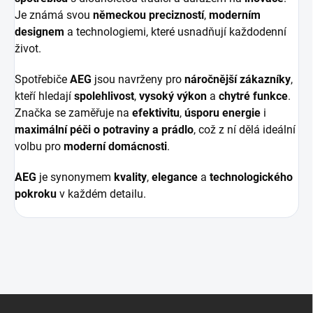
Je známá svou
německou precizností
,
moderním
designem
a technologiemi, které usnadňují každodenní
život.
Spotřebiče
AEG
jsou navrženy pro
náročnější zákazníky
,
kteří hledají
spolehlivost
,
vysoký výkon
a
chytré funkce
.
Značka se zaměřuje na
efektivitu
,
úsporu energie
i
maximální péči o potraviny a prádlo
, což z ní dělá ideální
volbu pro
moderní domácnosti
.
AEG
je synonymem
kvality
,
elegance
a
technologického
pokroku
v každém detailu.
Z