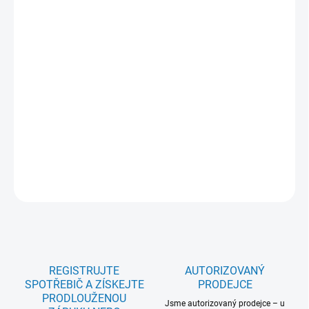
DORUČIT DO:
11.8.2026
MOŽNOSTI
DORUČENÍ
−
+
Přidat do košíku
Plech na pečivo Easy2Clean A1OOEC03
DETAILNÍ INFORMACE
ZEPTAT SE
REGISTRUJTE
AUTORIZOVANÝ
SPOTŘEBIČ A ZÍSKEJTE
PRODEJCE
PRODLOUŽENOU
Jsme autorizovaný prodejce – u