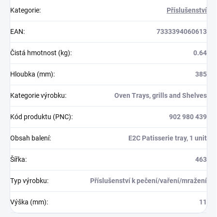
Kategorie
:
Příslušenství
EAN
:
7333394060613
Čistá hmotnost (kg)
:
0.64
Hloubka (mm)
:
385
Kategorie výrobku
:
Oven Trays, grills and Shelves
Kód produktu (PNC)
:
902 980 439
Obsah balení
:
E2C Patisserie tray, 1 unit
Šířka
:
463
Typ výrobku
:
Příslušenství k pečení/vaření/mražení
Výška (mm)
:
11