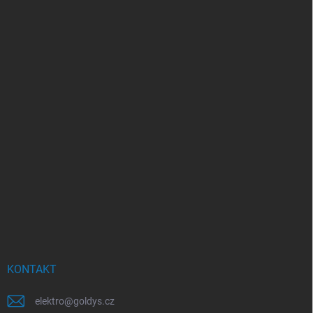
KONTAKT
elektro
@
goldys.cz