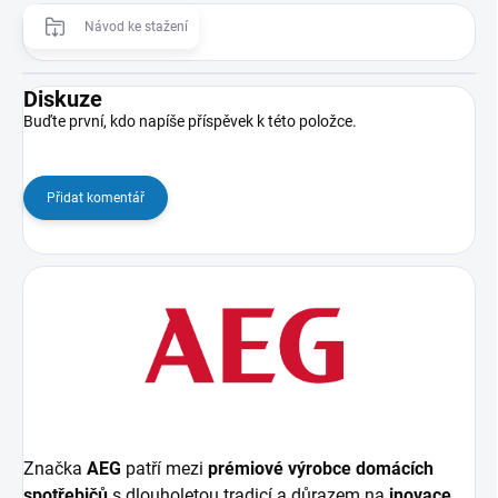
Návod ke stažení
Diskuze
Buďte první, kdo napíše příspěvek k této položce.
Přidat komentář
Značka
AEG
patří mezi
prémiové výrobce domácích
spotřebičů
s dlouholetou tradicí a důrazem na
inovace
.