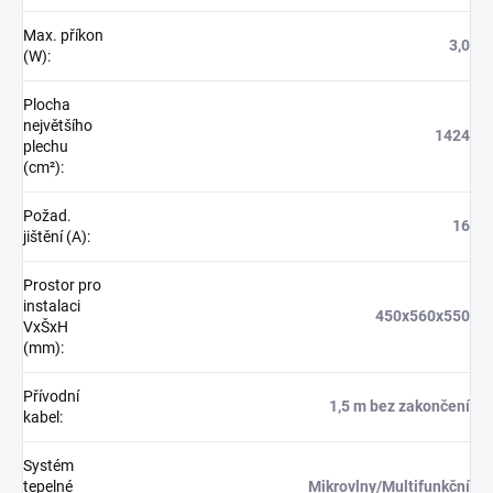
Max. příkon
3,0
(W)
:
Plocha
největšího
1424
plechu
(cm²)
:
Požad.
16
jištění (A)
:
Prostor pro
instalaci
450x560x550
VxŠxH
(mm)
:
Přívodní
1,5 m bez zakončení
kabel
:
Systém
tepelné
Mikrovlny/Multifunkční