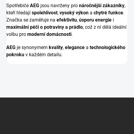
Spotřebiče
AEG
jsou navrženy pro
náročnější zákazníky
,
kteří hledají
spolehlivost
,
vysoký výkon
a
chytré funkce
.
Značka se zaměřuje na
efektivitu
,
úsporu energie
i
maximální péči o potraviny a prádlo
, což z ní dělá ideální
volbu pro
moderní domácnosti
.
AEG
je synonymem
kvality
,
elegance
a
technologického
pokroku
v každém detailu.
Z
á
p
a
t
í