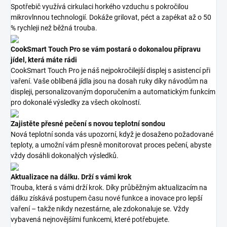
Spotřebič využívá cirkulaci horkého vzduchu s pokročilou
mikrovlnnou technologií. Dokáže grilovat, péct a zapékat až o 50
% rychleji než běžná trouba.
CookSmart Touch Pro se vám postará o dokonalou přípravu
jídel, která máte rádi
CookSmart Touch Pro je náš nejpokročilejší displej s asistencí při
vaření. Vaše oblíbená jídla jsou na dosah ruky díky návodům na
displeji, personalizovaným doporučením a automatickým funkcím
pro dokonalé výsledky za všech okolností.
Zajistěte přesné pečení s novou teplotní sondou
Nová teplotní sonda vás upozorní, když je dosaženo požadované
teploty, a umožní vám přesně monitorovat proces pečení, abyste
vždy dosáhli dokonalých výsledků.
Aktualizace na dálku. Drží s vámi krok
Trouba, která s vámi drží krok. Díky průběžným aktualizacím na
dálku získává postupem času nové funkce a inovace pro lepší
vaření – takže nikdy nezestárne, ale zdokonaluje se. Vždy
vybavená nejnovějšími funkcemi, které potřebujete.