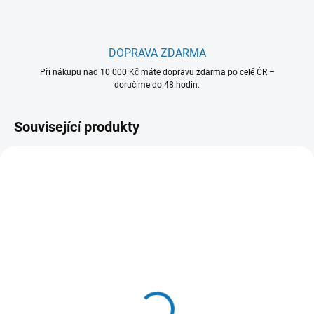
DOPRAVA ZDARMA
Při nákupu nad 10 000 Kč máte dopravu zdarma po celé ČR –
doručíme do 48 hodin.
Související produkty
902 986 647
902 980 439
SKLADEM - EXPEDUJEME OBVYKLE
MOMENTÁLNĚ NEDOSTUPNÉ
NÁSLEDUJÍCÍ PRACOVNÍ DEN
Nastavitelný plech na
Plech na pečivo
pečení - model
Easy2Clean - model