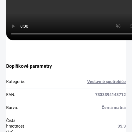
Doplňkové parametry
Kategorie
:
Vestavné spotřebiče
EAN
:
7333394143712
Barva
:
Černá matná
Čistá
hmotnost
35.3
(kg)
: