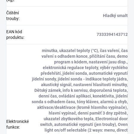
Čištění
Hladký smalt
trouby
:
EAN kód
7333394143712
produktu
:
minutka, ukazatel teploty (°C), čas vaření, čas
vaření s odhadem konce, přičítání času, demo
program s kódem, nastavení jasu disp.,
elektronická regulace teploty, výběr rychlého
předehřátí, jídelní sonda, automatické vypnutí
jídelní sondy, jídelní sonda - indikace teploty jádra,
akustický signál, nastavení hlasitosti minutky,
Dětský zámek, info k servisu, doporučená teplota,
denní čas, ovládání aplikací, konektivita, jídelní
sonda s odhadem času, tóny kláves, alarmů a chyb,
aktivace/deaktivace (kromě hlavního vypínače),
hlavní vypínač, denní paměť 3 dny zpětně,
ukazatel zbytkového tepla, Electronical door
Elektronické
switch, automatické vypnutí (jen trouby), Oven
funkce
:
light on/off selectable (2 ways: menu, direct