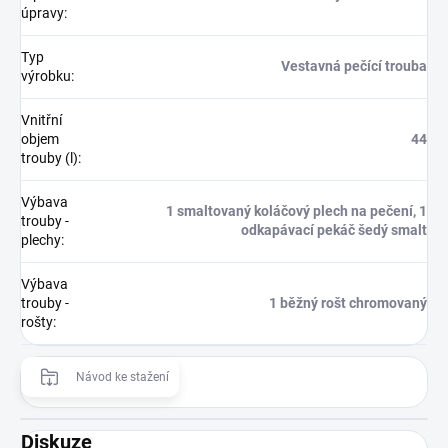
úpravy
:
Typ
Vestavná pečící trouba
výrobku
:
Vnitřní
objem
44
trouby (l)
:
Výbava
1 smaltovaný koláčový plech na pečení, 1
trouby -
odkapávací pekáč šedý smalt
plechy
:
Výbava
trouby -
1 běžný rošt chromovaný
rošty
:
Návod ke stažení
Diskuze