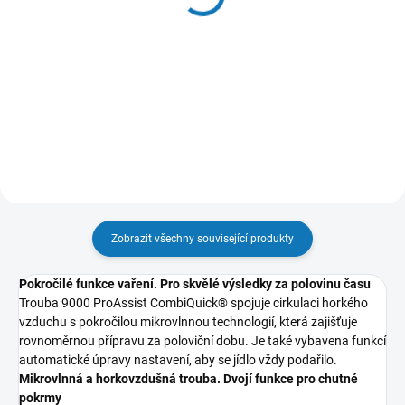
M9OOET101
A1OOEC03
599 Kč
1 854 Kč
495 Kč bez DPH
1 532 Kč bez DPH
Do košíku
Do košíku
Zobrazit všechny související produkty
Pokročilé funkce vaření. Pro skvělé výsledky za polovinu času
Trouba 9000 ProAssist CombiQuick® spojuje cirkulaci horkého
vzduchu s pokročilou mikrovlnnou technologií, která zajišťuje
rovnoměrnou přípravu za poloviční dobu. Je také vybavena funkcí
automatické úpravy nastavení, aby se jídlo vždy podařilo.
Mikrovlnná a horkovzdušná trouba. Dvojí funkce pro chutné
pokrmy