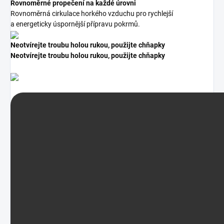
Rovnoměrné propečení na každé úrovni
Rovnoměrná cirkulace horkého vzduchu pro rychlejší
a energeticky úspornější přípravu pokrmů.
Neotvírejte troubu holou rukou, použijte chňapky
Neotvírejte troubu holou rukou, použijte chňapky