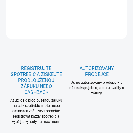
model: Ne
DETAILNÍ INFORMACE
ZEPTAT SE
REGISTRUJTE
AUTORIZOVANÝ
SPOTŘEBIČ A ZÍSKEJTE
PRODEJCE
PRODLOUŽENOU
Jsme autorizovaný prodejce – u
ZÁRUKU NEBO
nás nakupujete s jistotou kvality a
CASHBACK
záruky.
Ať už jde o prodlouženou záruku
na celý spotřebič, motor nebo
cashback zpět. Nezapomeňte
registrovat každý spotřebič a
využijte výhody na maximum!