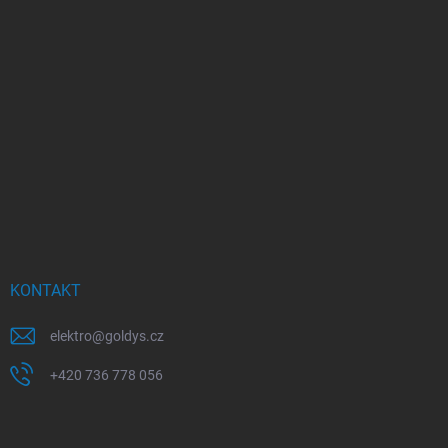
KONTAKT
elektro
@
goldys.cz
+420 736 778 056