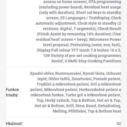
access on home screen), OTA programming
(excluding power board), Residual heat usage
(only with duration), Short cut keys in standby
screen, 25 Languages / Textdisplay, Clock
automatic adjustment, Clock style in standby (2
versions: digital, 7 segments), Check Result
(Finish Assist by remaining 10% duration) ('Use
residual heat' screen + beep), Microwave Power
level proposal, Preheating (none, eco, fast),
Display Full colour TFT touch 7.8 inches 16 x 5,
109 Variety of pre-set cooking programmes
'Assist', 6 Multi Step Cooking Functions
Spodní ohřev, Rozmrazování, Kynutí těsta, Uchovat
teplé, Ohřev talířů, Zavařování, Pomalé pečení,
Tradiční a mikrovlnné pečení, Gril a mikrovlnné
Funkce
pečení, Mikrovlnné pečení, Horkovzdušné pečení a
trouby
:
mikrovlnná funkce, Turbo gril a mikrovlnné pečení,
Top, Horký vzduch, Top & Bottom, Hot air & Top,
Hot air & Bottom, Grill, Stew, Roast, Dehydrating,
Melting, Přihřívání, Top & Bottom heat
Hlučnost
:
52