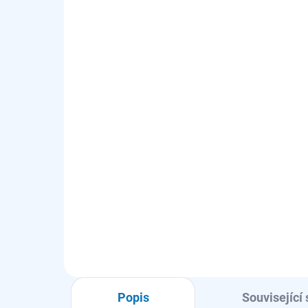
SKLADEM - EXPEDUJEME OBVYKLE
SKL
NÁSLEDUJÍCÍ PRACOVNÍ DEN
Podložka pro zachytávání
Dr
úniku vody pro myčky a
ná
pračky 45cm - model
E9
E2WHD450
356 Kč
67
294 Kč bez DPH
557
Autorizovaný
prodejce
Do košíku
Popis
Související 