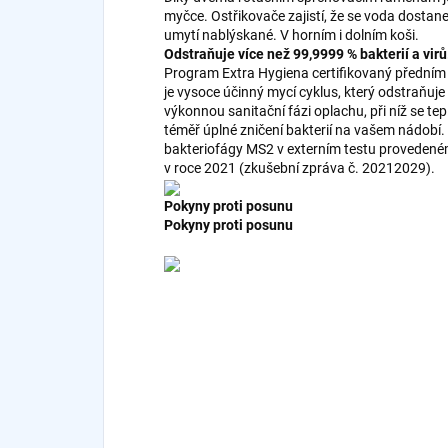
myčce. Ostřikovače zajistí, že se voda dostan
umytí nablýskané. V horním i dolním koši.
Odstraňuje více než 99,9999 % bakterií a virů
Program Extra Hygiena certifikovaný předním
je vysoce účinný mycí cyklus, který odstraňuje 
výkonnou sanitační fázi oplachu, při níž se te
téměř úplné zničení bakterií na vašem nádobí
bakteriofágy MS2 v externím testu provedené
v roce 2021 (zkušební zpráva č. 20212029).
Pokyny proti posunu
Pokyny proti posunu