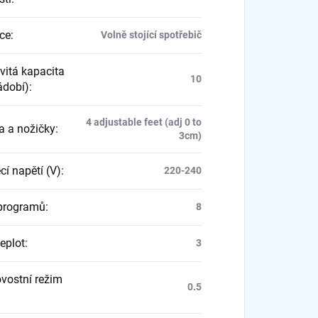
ace
:
Volně stojící spotřebič
itá kapacita
10
ádobí)
:
4 adjustable feet (adj 0 to
a a nožičky
:
3cm)
cí napětí (V)
:
220-240
programů
:
8
eplot
:
3
vostní režim
0.5