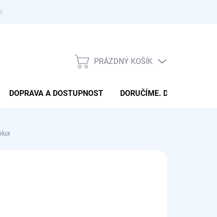
takty
PRÁZDNÝ KOŠÍK
NÁKUPNÍ
KOŠÍK
DOPRAVA A DOSTUPNOST
DORUČÍME. DONESEME. 
olux