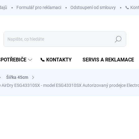
dajů
Formulář pro reklamaci
Odstoupení od smlouvy
📞 Kon
Hledat
SPOTŘEBIČE
📞 KONTAKTY
SERVIS A REKLAMACE
Šířka 45cm
ogie AirDry ESG43310SX - model ESG43310SX
Autorizovaný prodejce Electr
ní
ZNAČKA:
ELECTROLUX
 ZLATÝ STŘED
14 374 Kč
11 879 Kč
bez DPH