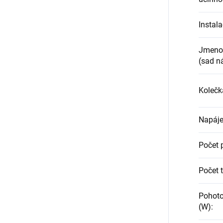
Instal
Jmenov
(sad n
Kolečk
Napáje
Počet 
Počet t
Pohoto
(W)
: