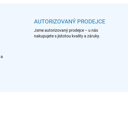
AUTORIZOVANÝ PRODEJCE
Jsme autorizovaný prodejce – u nás
nakupujete s jistotou kvality a záruky.
 a
902 979 554
902 986