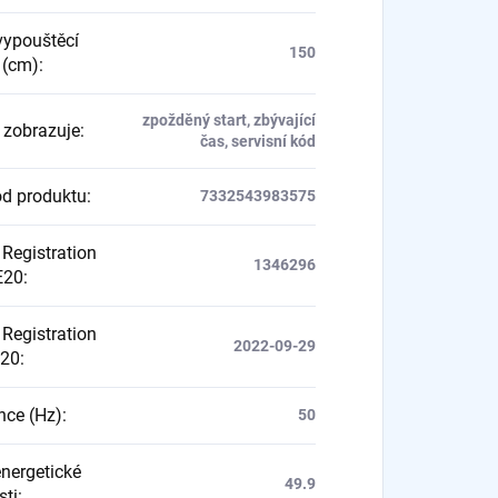
vypouštěcí
150
 (cm)
:
zpožděný start, zbývající
j zobrazuje
:
čas, servisní kód
d produktu
:
7332543983575
Registration
1346296
E20
:
Registration
2022-09-29
E20
:
nce (Hz)
:
50
energetické
49.9
sti
: