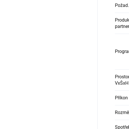
Požad. 
Produk
partne
Progr
Prostor
VxŠxH
Příkon
Rozmě
Spotře