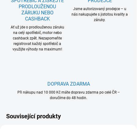
SPOTŘEBIČ A ZÍSKEJTE
PRODEJCE
PRODLOUŽENOU
Jsme autorizovaný prodejce – u
ZÁRUKU NEBO
nás nakupujete s jistotou kvality a
CASHBACK
záruky.
Ať už jde o prodlouženou záruku
na celý spotřebič, motor nebo
cashback zpět. Nezapomeňte
registrovat každý spotřebič a
využijte výhody na maximum!
DOPRAVA ZDARMA
Při nákupu nad 10 000 Kč máte dopravu zdarma po celé ČR –
doručíme do 48 hodin.
Související produkty
F
D
911 079 056
911 077 021