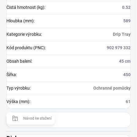
Čistá hmotnost (kg)
:
0.52
Hloubka (mm)
:
589
Kategorie výrobku
:
Drip Tray
Kód produktu (PNC)
:
902 979 332
Obsah balení
:
45 cm
Šířka
:
450
Typ výrobku
:
Ochranné pomůcky
Výška (mm)
:
61
Návod ke stažení