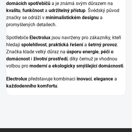
domácích spotřebičů
a je známá svým důrazem na
kvalitu
,
funkčnost
a
udržitelný přístup
. Švédský původ
značky se odráží v
minimalistickém designu
a
promyšlených detailech.
Spotřebiče
Electrolux
jsou navrženy pro zákazníky, kteří
hledají
spolehlivost
,
praktická řešení
a
šetrný provoz
.
Značka klade velký důraz na
úsporu energie
,
péči o
domácnost
i
životní prostředí
, díky čemuž je vhodnou
volbou pro
moderní a ekologicky smýšlející domácnosti
.
Electrolux
představuje kombinaci
inovací
,
elegance
a
každodenního komfortu
.
Z