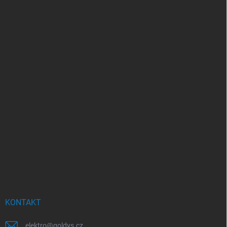
KONTAKT
elektro
@
goldys.cz