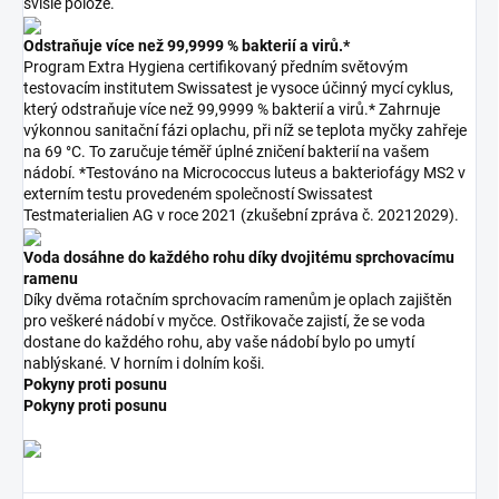
svislé poloze.
Odstraňuje více než 99,9999 % bakterií a virů.*
Program Extra Hygiena certifikovaný předním světovým
testovacím institutem Swissatest je vysoce účinný mycí cyklus,
který odstraňuje více než 99,9999 % bakterií a virů.* Zahrnuje
výkonnou sanitační fázi oplachu, při níž se teplota myčky zahřeje
na 69 °C. To zaručuje téměř úplné zničení bakterií na vašem
nádobí. *Testováno na Micrococcus luteus a bakteriofágy MS2 v
externím testu provedeném společností Swissatest
Testmaterialien AG v roce 2021 (zkušební zpráva č. 20212029).
Voda dosáhne do každého rohu díky dvojitému sprchovacímu
ramenu
Díky dvěma rotačním sprchovacím ramenům je oplach zajištěn
pro veškeré nádobí v myčce. Ostřikovače zajistí, že se voda
dostane do každého rohu, aby vaše nádobí bylo po umytí
nablýskané. V horním i dolním koši.
Pokyny proti posunu
Pokyny proti posunu