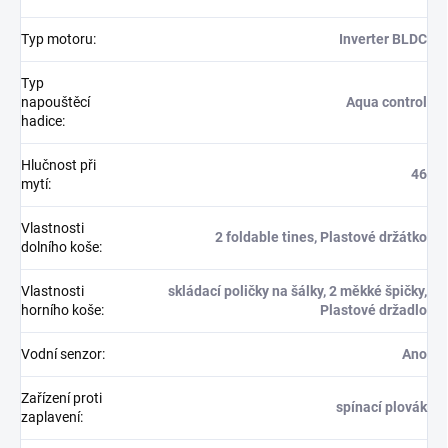
Typ motoru
:
Inverter BLDC
Typ
napouštěcí
Aqua control
hadice
:
Hlučnost při
46
mytí
:
Vlastnosti
2 foldable tines, Plastové držátko
dolního koše
:
Vlastnosti
skládací poličky na šálky, 2 měkké špičky,
horního koše
:
Plastové držadlo
Vodní senzor
:
Ano
Zařízení proti
spínací plovák
zaplavení
: