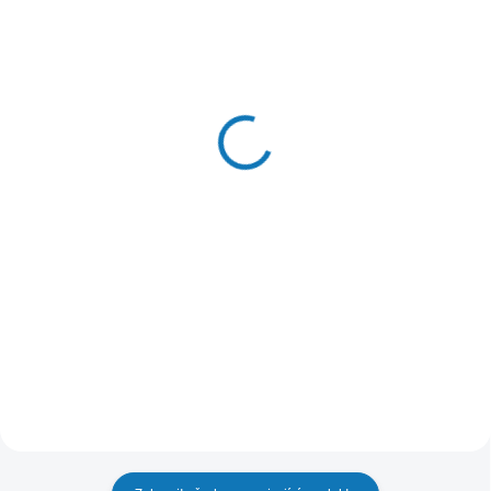
SKLADEM - EXPEDUJEME OBVYKLE NÁSLEDUJÍCÍ
SKLADEM - EXPEDUJEME OBVYKLE
PRACOVNÍ DEN
NÁSLEDUJÍCÍ PRACOVNÍ DEN
Podložka pro zachytávání úniku
Držák sklenek do myčky
vody pro myčky a pračky 45cm -
nádobí - model
model E2WHD450
E9DHGB01
674 Kč
557 Kč bez DPH
Autorizovaný
prodejce
Do košíku
356 Kč
294 Kč bez DPH
Do košíku