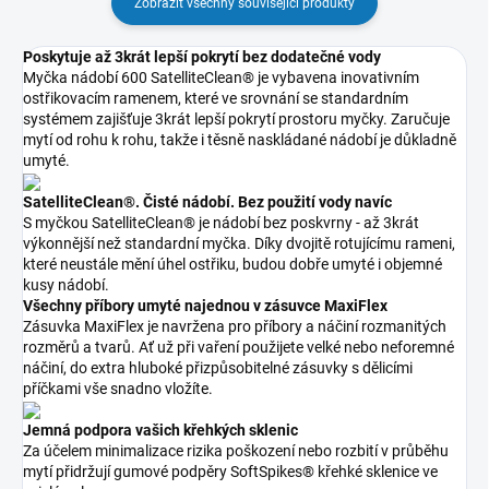
Zobrazit všechny související produkty
Poskytuje až 3krát lepší pokrytí bez dodatečné vody
Myčka nádobí 600 SatelliteClean® je vybavena inovativním
ostřikovacím ramenem, které ve srovnání se standardním
systémem zajišťuje 3krát lepší pokrytí prostoru myčky. Zaručuje
mytí od rohu k rohu, takže i těsně naskládané nádobí je důkladně
umyté.
SatelliteClean®. Čisté nádobí. Bez použití vody navíc
S myčkou SatelliteClean® je nádobí bez poskvrny - až 3krát
výkonnější než standardní myčka. Díky dvojitě rotujícímu rameni,
které neustále mění úhel ostřiku, budou dobře umyté i objemné
kusy nádobí.
Všechny příbory umyté najednou v zásuvce MaxiFlex
Zásuvka MaxiFlex je navržena pro příbory a náčiní rozmanitých
rozměrů a tvarů. Ať už při vaření použijete velké nebo neforemné
náčiní, do extra hluboké přizpůsobitelné zásuvky s dělicími
příčkami vše snadno vložíte.
Jemná podpora vašich křehkých sklenic
Za účelem minimalizace rizika poškození nebo rozbití v průběhu
mytí přidržují gumové podpěry SoftSpikes® křehké sklenice ve