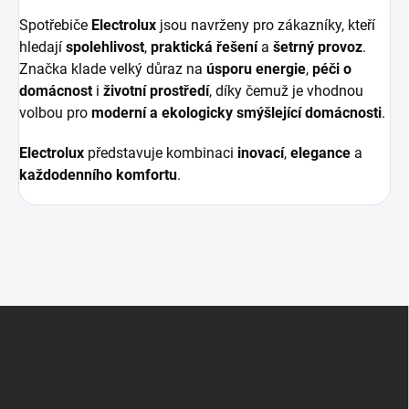
Spotřebiče
Electrolux
jsou navrženy pro zákazníky, kteří
hledají
spolehlivost
,
praktická řešení
a
šetrný provoz
.
Značka klade velký důraz na
úsporu energie
,
péči o
domácnost
i
životní prostředí
, díky čemuž je vhodnou
volbou pro
moderní a ekologicky smýšlející domácnosti
.
Electrolux
představuje kombinaci
inovací
,
elegance
a
každodenního komfortu
.
Z
á
p
a
t