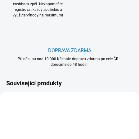
cashback zpět. Nezapomeňte
registrovat každý spotřebič a
využijte výhody na maximum!
DOPRAVA ZDARMA
Při nákupu nad 10 000 Kč máte dopravu zdarma po celé ČR –
doručíme do 48 hodin.
Související produkty
902 979 332
902 979 554