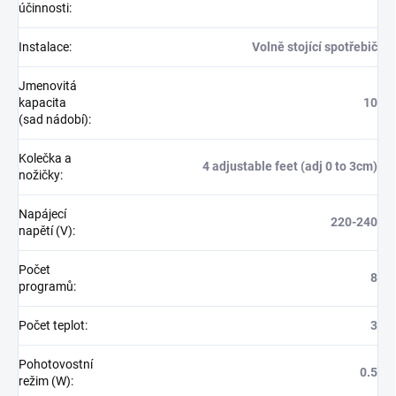
účinnosti
:
Instalace
:
Volně stojící spotřebič
Jmenovitá
kapacita
10
(sad nádobí)
:
Kolečka a
4 adjustable feet (adj 0 to 3cm)
nožičky
:
Napájecí
220-240
napětí (V)
:
Počet
8
programů
:
Počet teplot
:
3
Pohotovostní
0.5
režim (W)
: