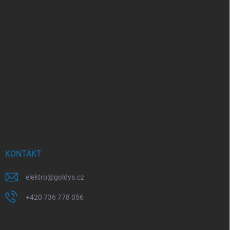
KONTAKT
elektro
@
goldys.cz
+420 736 778 056