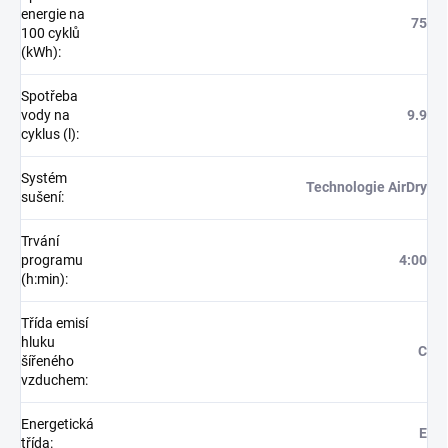
energie na
75
100 cyklů
(kWh)
:
Spotřeba
vody na
9.9
cyklus (l)
:
Systém
Technologie AirDry
sušení
:
Trvání
programu
4:00
(h:min)
:
Třída emisí
hluku
C
šířeného
vzduchem
:
Energetická
E
třída
: