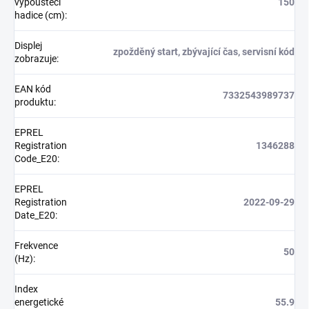
vypouštěcí
150
hadice (cm)
:
Displej
zpožděný start, zbývající čas, servisní kód
zobrazuje
:
EAN kód
7332543989737
produktu
:
EPREL
Registration
1346288
Code_E20
:
EPREL
Registration
2022-09-29
Date_E20
:
Frekvence
50
(Hz)
:
Index
energetické
55.9