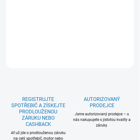
ESS43210SW; Šířka (cm): 45; Technológia: AirDry; En.třída: E;
Počet sad: 10; Počet programů/teplot: 8/4; Spotřeba vody (l): 9,9;
Hlučnost (dB): 46; Satelitní rameno: Ano; Příborová zásuvka:
MaxiFlex; SoftGrips: 0; Vnitřní osvětlení: Ne; Rozměry VxŠxH (mm):
850x446x615; Motor: Invertor motor se zárukou 10 let; Osvětlení
na podlaze: Bílá; 5 let záruka na celý model: Ne
DETAILNÍ INFORMACE
ZEPTAT SE
REGISTRUJTE
AUTORIZOVANÝ
SPOTŘEBIČ A ZÍSKEJTE
PRODEJCE
PRODLOUŽENOU
Jsme autorizovaný prodejce – u
ZÁRUKU NEBO
nás nakupujete s jistotou kvality a
CASHBACK
záruky.
Ať už jde o prodlouženou záruku
na celý spotřebič, motor nebo