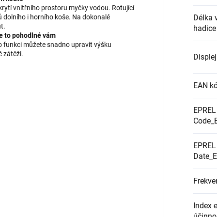
rytí vnitřního prostoru myčky vodou. Rotující
ů dolního i horního koše. Na dokonalé
Délka 
t.
hadice
 je to pohodlné vám
éto funkci můžete snadno upravit výšku
é zátěži.
Disple
EAN kó
EPREL 
Code_
EPREL 
Date_
Frekve
Index 
účinno