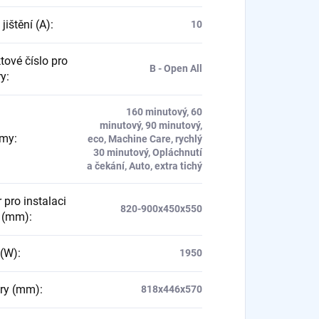
jištění (A)
:
10
tové číslo pro
B - Open All
ry
:
160 minutový, 60
minutový, 90 minutový,
amy
:
eco, Machine Care, rychlý
30 minutový, Opláchnutí
a čekání, Auto, extra tichý
 pro instalaci
820-900x450x550
 (mm)
:
 (W)
:
1950
ry (mm)
:
818x446x570