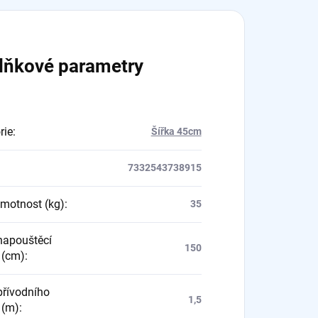
lňkové parametry
rie
:
Šířka 45cm
7332543738915
hmotnost (kg)
:
35
napouštěcí
150
 (cm)
:
přívodního
1,5
 (m)
: