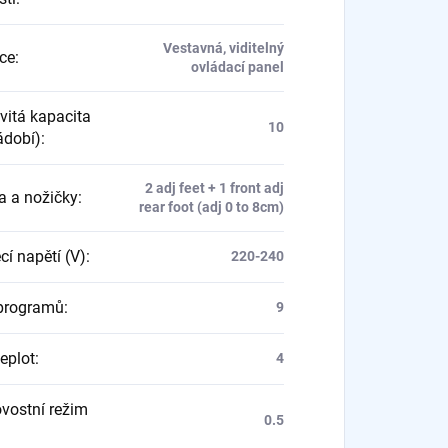
Vestavná, viditelný
ace
:
ovládací panel
itá kapacita
10
ádobí)
:
2 adj feet + 1 front adj
a a nožičky
:
rear foot (adj 0 to 8cm)
cí napětí (V)
:
220-240
programů
:
9
eplot
:
4
vostní režim
0.5