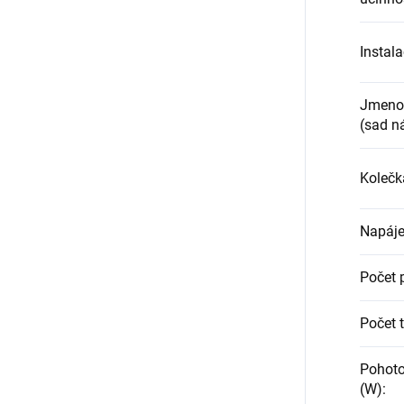
Instal
Jmenov
(sad n
Kolečk
Napáje
Počet 
Počet t
Pohoto
(W)
: