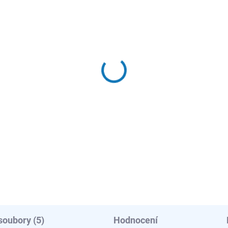
ADEM - EXPEDUJEME OBVYKLE
SKLADEM - EXPEDUJEME OBV
NÁSLEDUJÍCÍ PRACOVNÍ DEN
NÁSLEDUJÍCÍ PRACOVNÍ
per Care odvápňovač
Clean and Care - čistic
o pračky/myčky -
prostředek pro
del M2GCP101
myčky/pračky 3 v 1
(12ks) - model
8 Kč
336 Kč
M2GCP121
 Kč bez DPH
278 Kč bez DPH
Do košíku
Do košíku
soubory (5)
Hodnocení