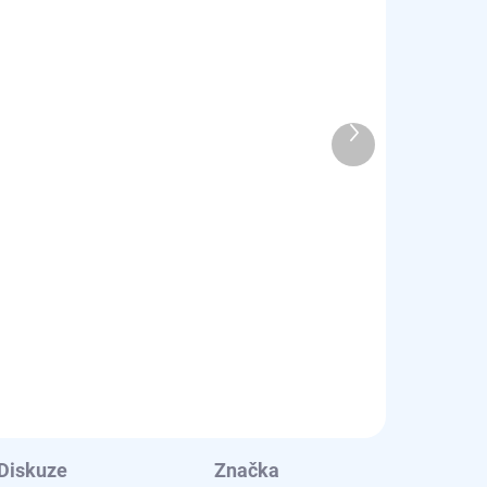
YKLE
SKLADEM - EXPEDUJEME OBVYKLE
 DEN
NÁSLEDUJÍCÍ PRACOVNÍ DEN
Další
í
Držák sklenek do myčky
produkt
nádobí - model
A9SZGB01
724 Kč
598 Kč bez DPH
Do košíku
Diskuze
Značka