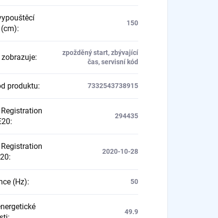
vypouštěcí
150
 (cm)
:
zpožděný start, zbývající
j zobrazuje
:
čas, servisní kód
d produktu
:
7332543738915
Registration
294435
E20
:
Registration
2020-10-28
E20
:
nce (Hz)
:
50
energetické
49.9
sti
: