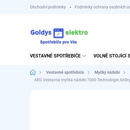
Přejít
Obchodní podmínky
Podmínky ochrany osobních ú
na
obsah
VESTAVNÉ SPOTŘEBIČE
VOLNĚ STOJÍCÍ 
Domů
Vestavné spotřebiče
Myčky nádobí
AEG Vestavná myčka nádobí 7000 Technologie Air
Neohodnoceno
Podrobnosti hodnoce
D
10 LET ZÁRUKA NA
SESTAV SI 3+1 ZDARMA

MOTOR PO REGISTRACI