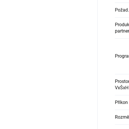
Požad. 
Produk
partne
Progr
Prostor
VxŠxH
Příkon
Rozmě