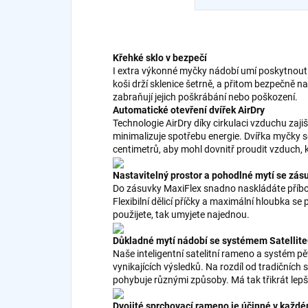
Křehké sklo v bezpečí
I extra výkonné myčky nádobí umí poskytnout 
koši drží sklenice šetrně, a přitom bezpečně 
zabraňují jejich poškrábání nebo poškození.
Automatické otevření dvířek AirDry
Technologie AirDry díky cirkulaci vzduchu zajiš
minimalizuje spotřebu energie. Dvířka myčky 
centimetrů, aby mohl dovnitř proudit vzduch, 
Nastavitelný prostor a pohodlné mytí se zá
Do zásuvky MaxiFlex snadno naskládáte příbory
Flexibilní dělicí příčky a maximální hloubka se
použijete, tak umyjete najednou.
Důkladné mytí nádobí se systémem Satellit
Naše inteligentní satelitní rameno a systém p
vynikajících výsledků. Na rozdíl od tradičníc
pohybuje různými způsoby. Má tak třikrát lepš
Dvojité sprchovací rameno je účinné v každ