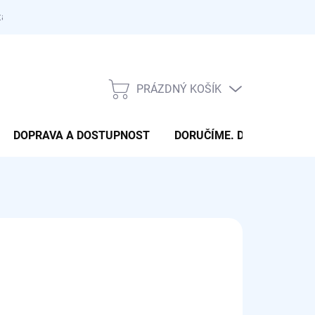
takty
PRÁZDNÝ KOŠÍK
NÁKUPNÍ
KOŠÍK
DOPRAVA A DOSTUPNOST
DORUČÍME. DONESEME. 