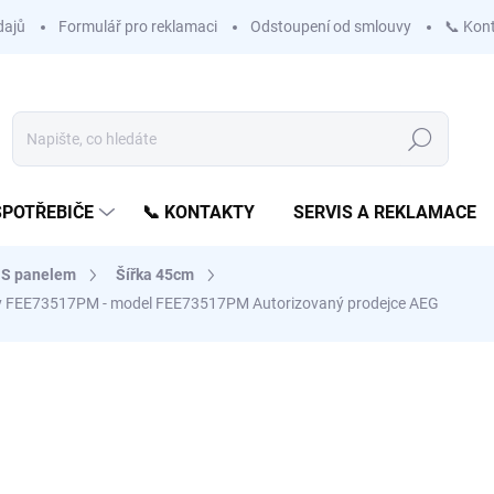
dajů
Formulář pro reklamaci
Odstoupení od smlouvy
📞 Kon
Hledat
SPOTŘEBIČE
📞 KONTAKTY
SERVIS A REKLAMACE
S panelem
Šířka 45cm
Dry FEE73517PM - model FEE73517PM
Autorizovaný prodejce AEG
ní
ZNAČKA:
AEG
 PRO NÁROČNÉ
16 905 Kč
13 971 Kč
bez DPH