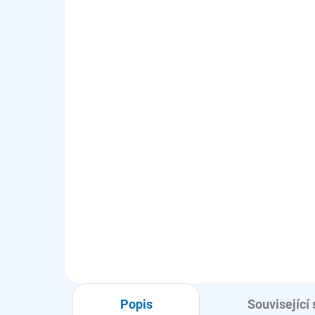
SKLADEM - EXPEDUJEME OBVYKLE
SKL
NÁSLEDUJÍCÍ PRACOVNÍ DEN
Podložka pro zachytávání
Su
úniku vody pro myčky a
pr
pračky 45cm - model
mo
E2WHD450
356 Kč
21
294 Kč bez DPH
180
Autorizovaný
prodejce
Do košíku
Popis
Související 