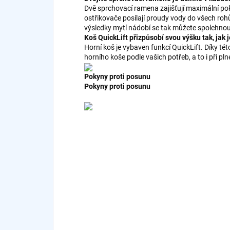
Dvě sprchovací ramena zajišťují maximální pok
ostřikovače posílají proudy vody do všech roh
výsledky mytí nádobí se tak můžete spolehnou
Koš QuickLift přizpůsobí svou výšku tak, jak
Horní koš je vybaven funkcí QuickLift. Díky t
horního koše podle vašich potřeb, a to i při pln
Pokyny proti posunu
Pokyny proti posunu