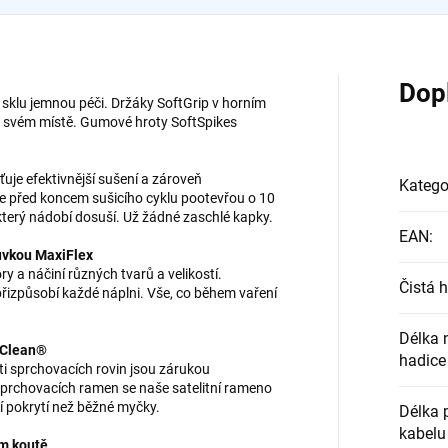
Dop
sklu jemnou péči. Držáky SoftGrip v horním
na svém místě. Gumové hroty SoftSpikes
ťuje efektivnější sušení a zároveň
Katego
se před koncem sušicího cyklu pootevřou o 10
který nádobí dosuší. Už žádné zaschlé kapky.
EAN
:
suvkou MaxiFlex
 a náčiní různých tvarů a velikostí.
Čistá 
 přizpůsobí každé náplni. Vše, co během vaření
Délka 
eClean®
hadice
ěti sprchovacích rovin jsou zárukou
h sprchovacích ramen se naše satelitní rameno
í pokrytí než běžné myčky.
Délka 
kabelu
ém koutě