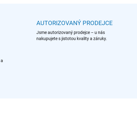
AUTORIZOVANÝ PRODEJCE
Jsme autorizovaný prodejce – u nás
nakupujete s jistotou kvality a záruky.
 a
902 986 559
902 980