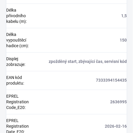
Délka
přívodního
1,5
kabelu (m)
:
Délka
vypouštěcí
150
hadice (cm)
:
Displej
zpožděný start, zbývající čas, servisní kód
zobrazuje
:
EAN kód
7333394154435
produktu
:
EPREL
Registration
2636995
Code_E20
:
EPREL
Registration
2026-02-16
Date_E20
: