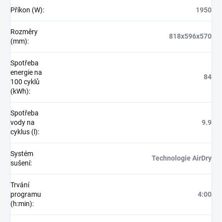
Příkon (W)
:
1950
Rozměry
818x596x570
(mm)
:
Spotřeba
energie na
84
100 cyklů
(kWh)
:
Spotřeba
vody na
9.9
cyklus (l)
:
Systém
Technologie AirDry
sušení
:
Trvání
programu
4:00
(h:min)
: