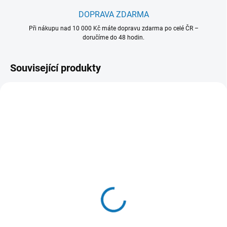
DOPRAVA ZDARMA
Při nákupu nad 10 000 Kč máte dopravu zdarma po celé ČR –
doručíme do 48 hodin.
Související produkty
902 986 559
902 980 492
SKLADEM - EXPEDUJEME OBVYKLE
SKLADEM - EXPEDUJEME OBVYKLE
NÁSLEDUJÍCÍ PRACOVNÍ DEN
NÁSLEDUJÍCÍ PRACOVNÍ DEN
Super Care odvápňovač
Clean and Care - čisticí
pro pračky/myčky -
prostředek pro
model M2GCP101
myčky/pračky 3 v 1
(12ks) - model
218 Kč
336 Kč