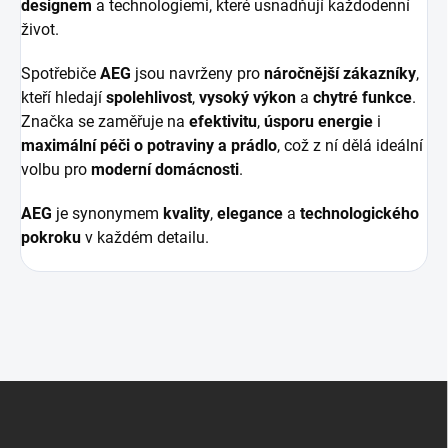
designem
a technologiemi, které usnadňují každodenní
život.
Spotřebiče
AEG
jsou navrženy pro
náročnější zákazníky
,
kteří hledají
spolehlivost
,
vysoký výkon
a
chytré funkce
.
Značka se zaměřuje na
efektivitu
,
úsporu energie
i
maximální péči o potraviny a prádlo
, což z ní dělá ideální
volbu pro
moderní domácnosti
.
AEG
je synonymem
kvality
,
elegance
a
technologického
pokroku
v každém detailu.
Z
á
p