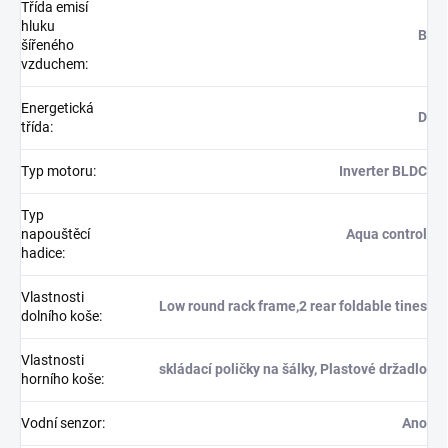
Třída emisí
hluku
B
šířeného
vzduchem
:
Energetická
D
třída
:
Typ motoru
:
Inverter BLDC
Typ
napouštěcí
Aqua control
hadice
:
Vlastnosti
Low round rack frame,2 rear foldable tines
dolního koše
:
Vlastnosti
skládací poličky na šálky, Plastové držadlo
horního koše
:
Vodní senzor
:
Ano