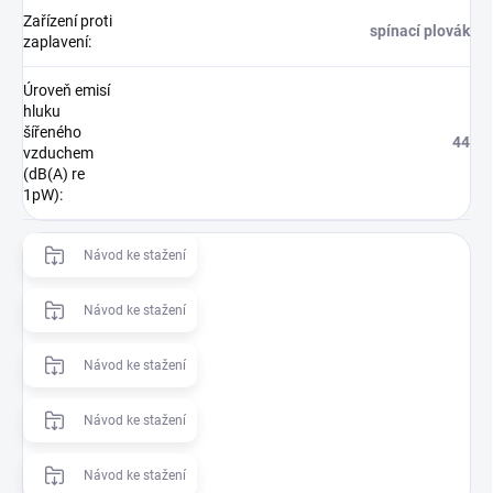
Zařízení proti
spínací plovák
zaplavení
:
Úroveň emisí
hluku
šířeného
44
vzduchem
(dB(A) re
1pW)
:
Návod ke stažení
Návod ke stažení
Návod ke stažení
Návod ke stažení
Návod ke stažení