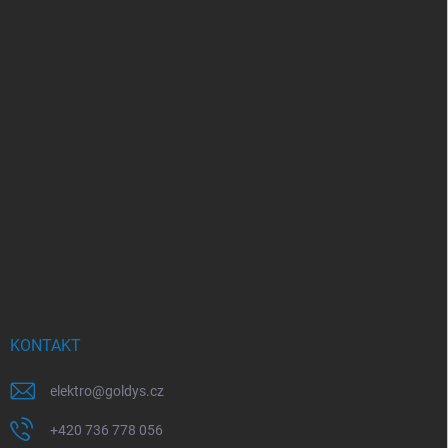
KONTAKT
elektro
@
goldys.cz
+420 736 778 056