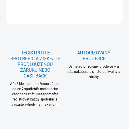
DETAILNÍ INFORMACE
ZEPTAT SE
REGISTRUJTE
AUTORIZOVANÝ
SPOTŘEBIČ A ZÍSKEJTE
PRODEJCE
PRODLOUŽENOU
Jsme autorizovaný prodejce – u
ZÁRUKU NEBO
nás nakupujete s jistotou kvality a
CASHBACK
záruky.
Ať už jde o prodlouženou záruku
na celý spotřebič, motor nebo
cashback zpět. Nezapomeňte
registrovat každý spotřebič a
využijte výhody na maximum!