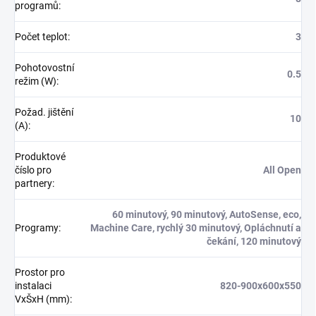
programů
:
Počet teplot
:
3
Pohotovostní
0.5
režim (W)
:
Požad. jištění
10
(A)
:
Produktové
číslo pro
All Open
partnery
:
60 minutový, 90 minutový, AutoSense, eco,
Programy
:
Machine Care, rychlý 30 minutový, Opláchnutí a
čekání, 120 minutový
Prostor pro
instalaci
820-900x600x550
VxŠxH (mm)
: