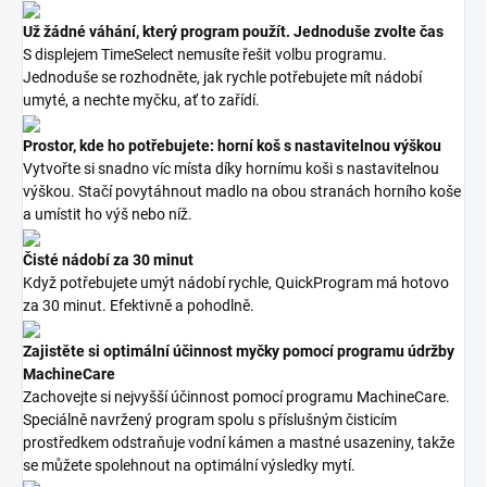
Už žádné váhání, který program použít. Jednoduše zvolte čas
S displejem TimeSelect nemusíte řešit volbu programu.
Jednoduše se rozhodněte, jak rychle potřebujete mít nádobí
umyté, a nechte myčku, ať to zařídí.
Prostor, kde ho potřebujete: horní koš s nastavitelnou výškou
Vytvořte si snadno víc místa díky hornímu koši s nastavitelnou
výškou. Stačí povytáhnout madlo na obou stranách horního koše
a umístit ho výš nebo níž.
Čisté nádobí za 30 minut
Když potřebujete umýt nádobí rychle, QuickProgram má hotovo
za 30 minut. Efektivně a pohodlně.
Zajistěte si optimální účinnost myčky pomocí programu údržby
MachineCare
Zachovejte si nejvyšší účinnost pomocí programu MachineCare.
Speciálně navržený program spolu s příslušným čisticím
prostředkem odstraňuje vodní kámen a mastné usazeniny, takže
se můžete spolehnout na optimální výsledky mytí.