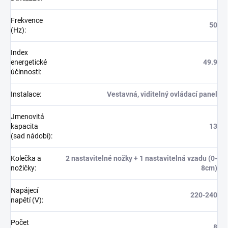
Frekvence
50
(Hz)
:
Index
energetické
49.9
účinnosti
:
Instalace
:
Vestavná, viditelný ovládací panel
Jmenovitá
kapacita
13
(sad nádobí)
:
Kolečka a
2 nastavitelné nožky + 1 nastavitelná vzadu (0-
nožičky
:
8cm)
Napájecí
220-240
napětí (V)
:
Počet
8