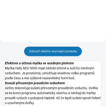
M2GCP121
180 Kč bez DPH
278 Kč bez DPH
Do košíku
Do košíku
Zobrazit všechny související produkty
Efektivní a účinná myčka se snadným plněním
Myčka řady AEG 5000 myje nádobí účinně a suší ho čerstvým
vzduchem. Je prostorná, umožňuje snadnou volbu programů
podle času a má výškově nastavitelný horní koš.
Dosuší přirozeným proudícím vzduchem
AirDry dokončuje sušení přirozeným prouděním vzduchu. Dvířka
se ke konci programu automaticky otevřou a nechají do myčky
proudit vzduch o pokojové teplotě. Až 3× lepší sušení oproti řešení
s uzavřenými dvířky.