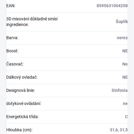
EAN
:
8595631004258
3D mixování důkladně smísí
Šuplík
ingredience
:
Barva
:
nerez
Boost
:
NE
Časovač
:
Ne
Dálkový ovladač
:
NE
Designová linie
:
Sinfonia
dotykové ovládání
:
ne
Energetická třída
:
C
Hloubka (cm)
:
31,6, 31,5