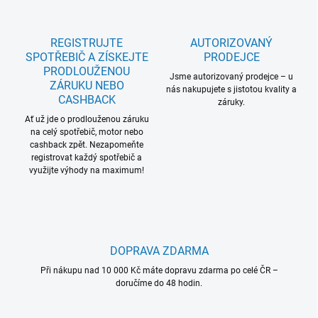
REGISTRUJTE
AUTORIZOVANÝ
SPOTŘEBIČ A ZÍSKEJTE
PRODEJCE
PRODLOUŽENOU
Jsme autorizovaný prodejce – u
ZÁRUKU NEBO
nás nakupujete s jistotou kvality a
CASHBACK
záruky.
Ať už jde o prodlouženou záruku
na celý spotřebič, motor nebo
cashback zpět. Nezapomeňte
registrovat každý spotřebič a
využijte výhody na maximum!
DOPRAVA ZDARMA
Při nákupu nad 10 000 Kč máte dopravu zdarma po celé ČR –
doručíme do 48 hodin.