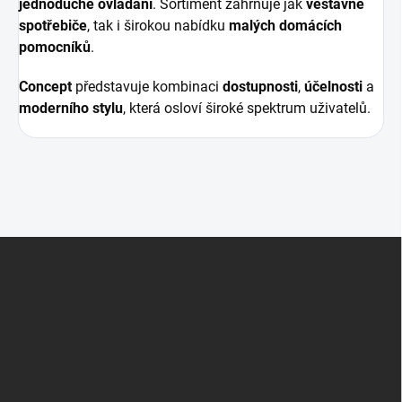
jednoduché ovládání
. Sortiment zahrnuje jak
vestavné
spotřebiče
, tak i širokou nabídku
malých domácích
pomocníků
.
Concept
představuje kombinaci
dostupnosti
,
účelnosti
a
moderního stylu
, která osloví široké spektrum uživatelů.
Z
á
p
a
t
í