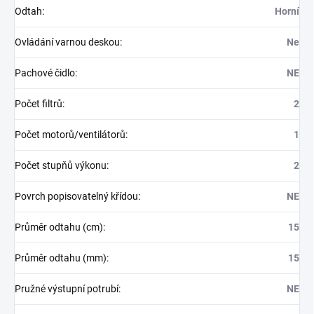
Odtah
:
Horní
Ovládání varnou deskou
:
Ne
Pachové čidlo
:
NE
Počet filtrů
:
2
Počet motorů/ventilátorů
:
1
Počet stupňů výkonu
:
2
Povrch popisovatelný křídou
:
NE
Průměr odtahu (cm)
:
15
Průměr odtahu (mm)
:
15
Pružné výstupní potrubí
:
NE