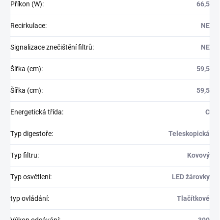
Příkon (W)
:
66,5
Recirkulace
:
NE
Signalizace znečištění filtrů
:
NE
Šířka (cm)
:
59,5
Šířka (cm)
:
59,5
Energetická třída
:
C
Typ digestoře
:
Teleskopická
Typ filtru
:
Kovový
Typ osvětlení
:
LED žárovky
typ ovládání
:
Tlačítkové
Výkon odsávání
:
300