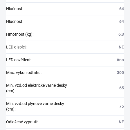
Hlučnost
:
64
Hlučnost
:
64
Hmotnost (kg)
:
6,3
LED displej
:
NE
LED osvětlení
:
Ano
Max. výkon odtahu
:
300
Min. vzd.od elektrické varné desky
65
(cm)
:
Min. vzd.od plynové varné desky
75
(cm)
:
Odložené vypnutí
:
NE