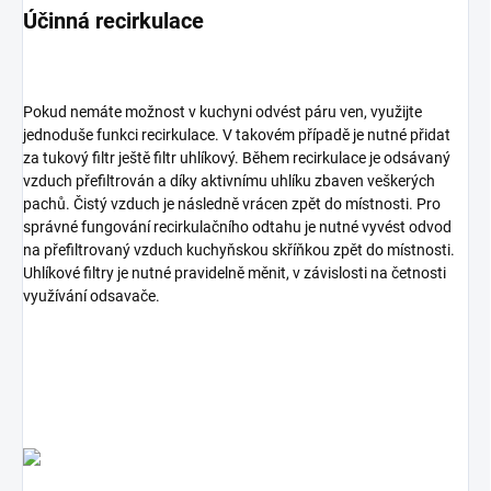
Účinná recirkulace
Pokud nemáte možnost v kuchyni odvést páru ven, využijte
jednoduše funkci recirkulace. V takovém případě je nutné přidat
za tukový filtr ještě filtr uhlíkový. Během recirkulace je odsávaný
vzduch přefiltrován a díky aktivnímu uhlíku zbaven veškerých
pachů. Čistý vzduch je následně vrácen zpět do místnosti. Pro
správné fungování recirkulačního odtahu je nutné vyvést odvod
na přefiltrovaný vzduch kuchyňskou skříňkou zpět do místnosti.
Uhlíkové filtry je nutné pravidelně měnit, v závislosti na četnosti
využívání odsavače.