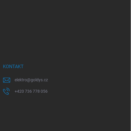
KONTAKT
elektro
@
goldys.cz
+420 736 778 056