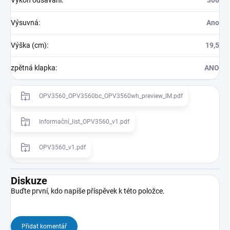
Výsuvná
:
Ano
Výška (cm)
:
19,5
zpětná klapka
:
ANO
OPV3560_OPV3560bc_OPV3560wh_preview_IM.pdf
Informační_list_OPV3560_v1.pdf
OPV3560_v1.pdf
Diskuze
Buďte první, kdo napíše příspěvek k této položce.
Přidat komentář