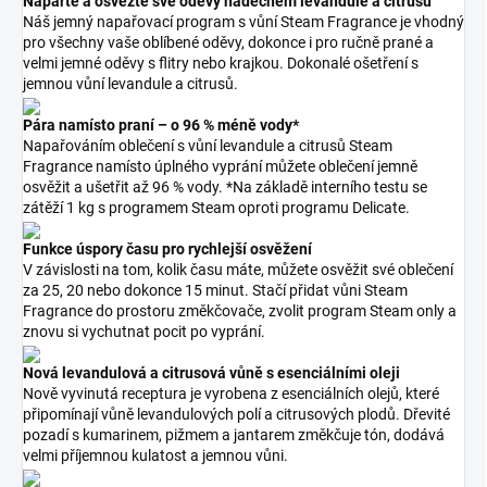
Napařte a osvěžte své oděvy nádechem levandule a citrusu
Náš jemný napařovací program s vůní Steam Fragrance je vhodný
pro všechny vaše oblíbené oděvy, dokonce i pro ručně prané a
velmi jemné oděvy s flitry nebo krajkou. Dokonalé ošetření s
jemnou vůní levandule a citrusů.
Pára namísto praní – o 96 % méně vody*
Napařováním oblečení s vůní levandule a citrusů Steam
Fragrance namísto úplného vyprání můžete oblečení jemně
osvěžit a ušetřit až 96 % vody. *Na základě interního testu se
zátěží 1 kg s programem Steam oproti programu Delicate.
Funkce úspory času pro rychlejší osvěžení
V závislosti na tom, kolik času máte, můžete osvěžit své oblečení
za 25, 20 nebo dokonce 15 minut. Stačí přidat vůni Steam
Fragrance do prostoru změkčovače, zvolit program Steam only a
znovu si vychutnat pocit po vyprání.
Nová levandulová a citrusová vůně s esenciálními oleji
Nově vyvinutá receptura je vyrobena z esenciálních olejů, které
připomínají vůně levandulových polí a citrusových plodů. Dřevité
pozadí s kumarinem, pižmem a jantarem změkčuje tón, dodává
velmi příjemnou kulatost a jemnou vůni.