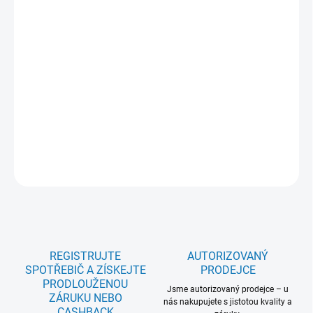
−
+
Přidat do košíku
Vůně pro osvěžení prádla Pure AEG 300 ml. Určeno pro program
osvěžení prádla v sériích 7000; 8000 a 9000 předem plněných
hlubokých praček značky AEG. 300 ml přípravku pro 15 programů
osvěžení, prádlo příjemně svěže voní. S nádechem levandule a
citrusu.
DETAILNÍ INFORMACE
ZEPTAT SE
REGISTRUJTE
AUTORIZOVANÝ
SPOTŘEBIČ A ZÍSKEJTE
PRODEJCE
PRODLOUŽENOU
Jsme autorizovaný prodejce – u
ZÁRUKU NEBO
nás nakupujete s jistotou kvality a
CASHBACK