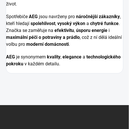
život.
Spotřebiče
AEG
jsou navrženy pro
náročnější zákazníky
,
kteří hledají
spolehlivost
,
vysoký výkon
a
chytré funkce
.
Značka se zaměřuje na
efektivitu
,
úsporu energie
i
maximální péči o potraviny a prádlo
, což z ní dělá ideální
volbu pro
moderní domácnosti
.
AEG
je synonymem
kvality
,
elegance
a
technologického
pokroku
v každém detailu.
Z
á
p
a