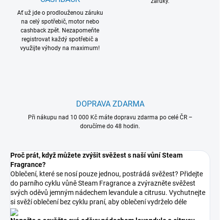
záruky.
Ať už jde o prodlouženou záruku
na celý spotřebič, motor nebo
cashback zpět. Nezapomeňte
registrovat každý spotřebič a
využijte výhody na maximum!
DOPRAVA ZDARMA
Při nákupu nad 10 000 Kč máte dopravu zdarma po celé ČR –
doručíme do 48 hodin.
Proč prát, když můžete zvýšit svěžest s naší vůní Steam
Fragrance?
Oblečení, které se nosí pouze jednou, postrádá svěžest? Přidejte
do parního cyklu vůně Steam Fragrance a zvýrazněte svěžest
svých oděvů jemným nádechem levandule a citrusu. Vychutnejte
si svěží oblečení bez cyklu praní, aby oblečení vydrželo déle