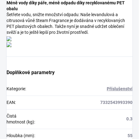
Méně vody díky páře, méně odpadu díky recyklovanému PET
obalu
Šetřete vodu, snižte množství odpadu: Naše levandulová a
citrusová vůně Steam Fragrance je dodávána v recyklovaných
PET plastových obalech. Takže nyní je snadné udržet oblečení
svěží a je to ještě lepší pro životní prostředí.
Doplňkové parametry
Kategorie
:
Příslušenství
EAN
:
7332543993390
Čistá
0.3
hmotnost (kg)
:
Hloubka (mm)
:
55