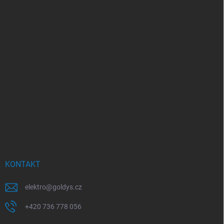
KONTAKT
elektro
@
goldys.cz
+420 736 778 056