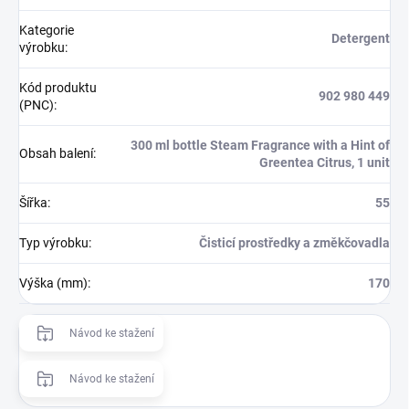
Kategorie
Detergent
výrobku
:
Kód produktu
902 980 449
(PNC)
:
300 ml bottle Steam Fragrance with a Hint of
Obsah balení
:
Greentea Citrus, 1 unit
Šířka
:
55
Typ výrobku
:
Čisticí prostředky a změkčovadla
Výška (mm)
:
170
Návod ke stažení
Návod ke stažení