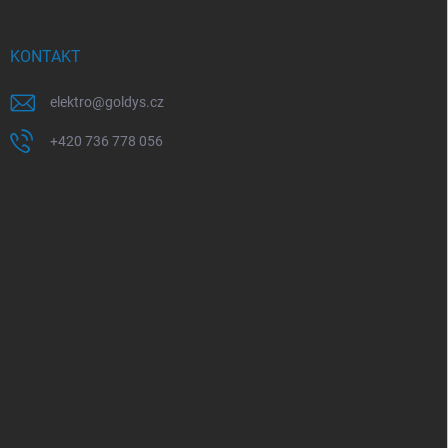
KONTAKT
elektro
@
goldys.cz
+420 736 778 056