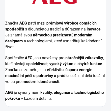
Značka
AEG
patří mezi
prémiové výrobce domácích
spotřebičů
s dlouholetou tradicí a důrazem na
inovace
.
Je známá svou
německou precizností
,
moderním
designem
a technologiemi, které usnadňují každodenní
život.
Spotřebiče
AEG
jsou navrženy pro
náročnější zákazníky
,
kteří hledají
spolehlivost
,
vysoký výkon
a
chytré funkce
.
Značka se zaměřuje na
efektivitu
,
úsporu energie
i
maximální péči o potraviny a prádlo
, což z ní dělá ideální
volbu pro
moderní domácnosti
.
AEG
je synonymem
kvality
,
elegance
a
technologického
pokroku
v každém detailu.