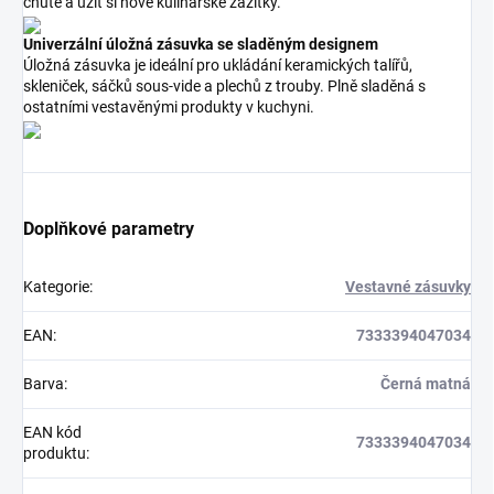
chutě a užít si nové kulinářské zážitky.
Univerzální úložná zásuvka se sladěným designem
Úložná zásuvka je ideální pro ukládání keramických talířů,
skleniček, sáčků sous-vide a plechů z trouby. Plně sladěná s
ostatními vestavěnými produkty v kuchyni.
Doplňkové parametry
Kategorie
:
Vestavné zásuvky
EAN
:
7333394047034
Barva
:
Černá matná
EAN kód
7333394047034
produktu
: