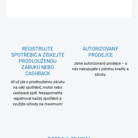
ZEPTAT SE
REGISTRUJTE
AUTORIZOVANÝ
SPOTŘEBIČ A ZÍSKEJTE
PRODEJCE
PRODLOUŽENOU
Jsme autorizovaný prodejce – u
ZÁRUKU NEBO
nás nakupujete s jistotou kvality a
CASHBACK
záruky.
Ať už jde o prodlouženou záruku
na celý spotřebič, motor nebo
cashback zpět. Nezapomeňte
registrovat každý spotřebič a
využijte výhody na maximum!