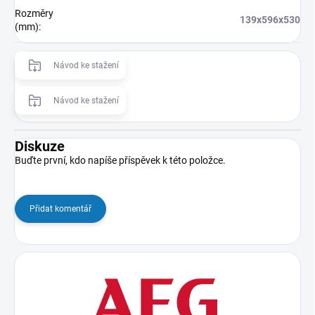
Rozměry
139x596x530
(mm)
:
Návod ke stažení
Návod ke stažení
Diskuze
Buďte první, kdo napíše příspěvek k této položce.
Přidat komentář