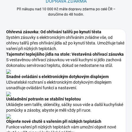
DOPRAVA ZDARMA
Při nákupu nad 10 000 Kč máte dopravu zdarma po celé ČR –
doručíme do 48 hodin.
Ohřevná zásuvka: Od ohřívání talířů po kynutí těsta
Systém zásuvky s elektronickým ohříváním zvládne vše, od
ohřevu talířů přes ohřívání jídla až po kynutí těsta. Umožňuje také
vaření při nízkých teplotách.
Tajemství teplejšího jídla na stole: Vestavěná ohřívací zásuvka
S vestavěnou ohřívací zásuvkou ve vaší kuchyni si jídlo zachová
dokonalou servírovací teplotu, dokud se nedostane na stůl.
Snadné ovládání s elektronickým dotykovým displejem
Uživatelské rozhraní s elektronickým dotykovým displejem
usnadňuje ovládání funkcí a nastavení.
Uskladnění potravin se stabilní teplotou
Ukládejte sem talíře, skleničky, sáčky sous-vide a další kuchyňské
pomůcky a zásoby, abyste je měli vždy při ruce.
Objevte nové chutě s vařením při nízkých teplotách
Funkce vaření při nízkých teplotách vám umožní objevit nové