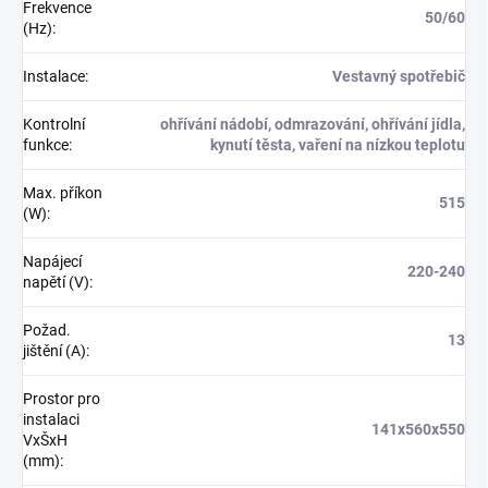
Frekvence
50/60
(Hz)
:
Instalace
:
Vestavný spotřebič
Kontrolní
ohřívání nádobí, odmrazování, ohřívání jídla,
funkce
:
kynutí těsta, vaření na nízkou teplotu
Max. příkon
515
(W)
:
Napájecí
220-240
napětí (V)
:
Požad.
13
jištění (A)
:
Prostor pro
instalaci
141x560x550
VxŠxH
(mm)
: