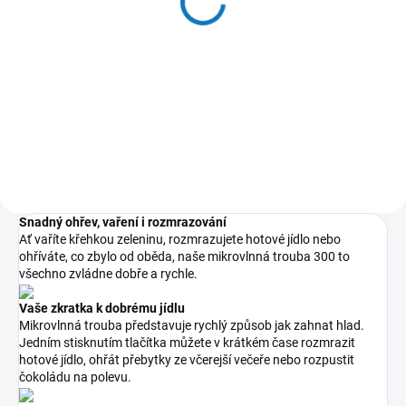
mikrovlnné trouby -
model M3OCS301
198 Kč
164 Kč bez DPH
Do košíku
Snadný ohřev, vaření i rozmrazování
Ať vaříte křehkou zeleninu, rozmrazujete hotové jídlo nebo
ohříváte, co zbylo od oběda, naše mikrovlnná trouba 300 to
všechno zvládne dobře a rychle.
Vaše zkratka k dobrému jídlu
Mikrovlnná trouba představuje rychlý způsob jak zahnat hlad.
Jedním stisknutím tlačítka můžete v krátkém čase rozmrazit
hotové jídlo, ohřát přebytky ze včerejší večeře nebo rozpustit
čokoládu na polevu.