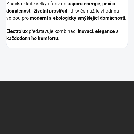
Značka klade velký důraz na
úsporu energie
,
péči o
domácnost
i
životní prostředí
, díky čemuž je vhodnou
volbou pro
moderní a ekologicky smýšlející domácnosti
.
Electrolux
představuje kombinaci
inovací
,
elegance
a
každodenního komfortu
.
Z
á
p
a
t
í