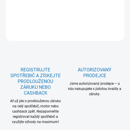
otiskům prstů; Rozměr VxŠxH (mm): 388x595x347; 5 let záruka
na celý model: Ne
DETAILNÍ INFORMACE
ZEPTAT SE
REGISTRUJTE
AUTORIZOVANÝ
SPOTŘEBIČ A ZÍSKEJTE
PRODEJCE
PRODLOUŽENOU
Jsme autorizovaný prodejce – u
ZÁRUKU NEBO
nás nakupujete s jistotou kvality a
CASHBACK
záruky.
Ať už jde o prodlouženou záruku
na celý spotřebič, motor nebo
cashback zpět. Nezapomeňte
registrovat každý spotřebič a
využijte výhody na maximum!