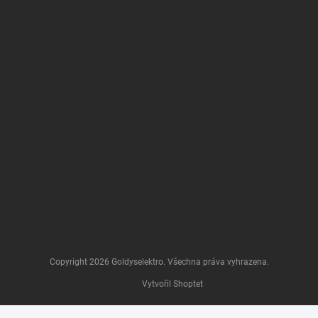
Copyright 2026
Goldyselektro
. Všechna práva vyhrazena.
Vytvořil Shoptet