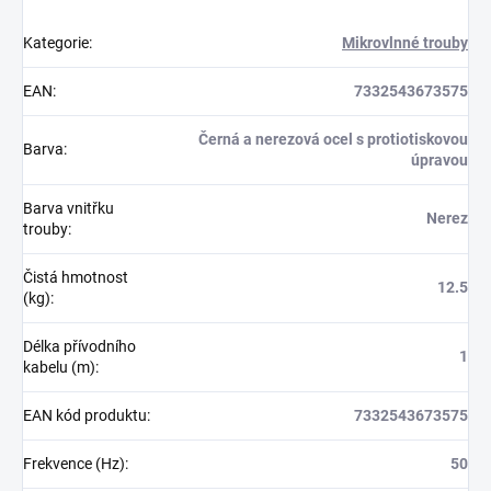
Kategorie
:
Mikrovlnné trouby
EAN
:
7332543673575
Černá a nerezová ocel s protiotiskovou
Barva
:
úpravou
Barva vnitřku
Nerez
trouby
:
Čistá hmotnost
12.5
(kg)
:
Délka přívodního
1
kabelu (m)
:
EAN kód produktu
:
7332543673575
Frekvence (Hz)
:
50