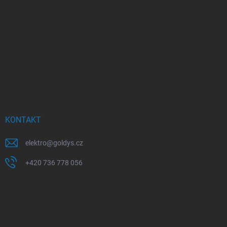
KONTAKT
elektro
@
goldys.cz
+420 736 778 056