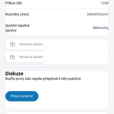
Příkon (W)
:
1200
Rozměry (mm)
:
388x595x347
Systém tepelné
Mikrovlny
úpravy
:
Návod ke stažení
Návod ke stažení
Diskuze
Buďte první, kdo napíše příspěvek k této položce.
Přidat komentář