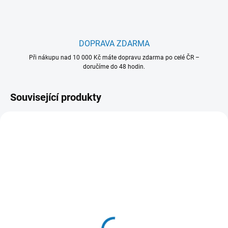
DOPRAVA ZDARMA
Při nákupu nad 10 000 Kč máte dopravu zdarma po celé ČR –
doručíme do 48 hodin.
Související produkty
902 986 527
SKLADEM - EXPEDUJEME OBVYKLE
NÁSLEDUJÍCÍ PRACOVNÍ DEN
Čisticí sprej na trouby a