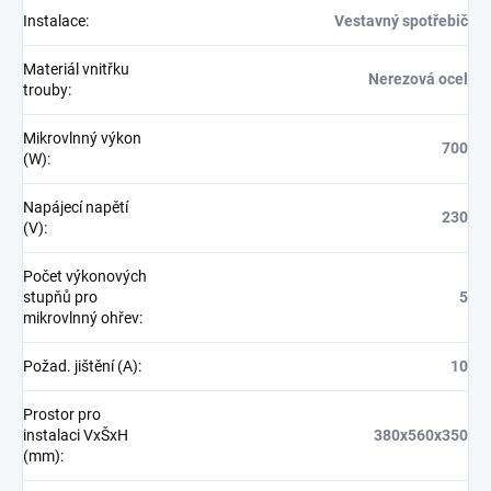
Instalace
:
Vestavný spotřebič
Materiál vnitřku
Nerezová ocel
trouby
:
Mikrovlnný výkon
700
(W)
:
Napájecí napětí
230
(V)
:
Počet výkonových
stupňů pro
5
mikrovlnný ohřev
:
Požad. jištění (A)
:
10
Prostor pro
instalaci VxŠxH
380x560x350
(mm)
: