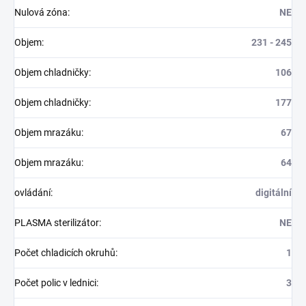
Nulová zóna
:
NE
Objem
:
231 - 245
Objem chladničky
:
106
Objem chladničky
:
177
Objem mrazáku
:
67
Objem mrazáku
:
64
ovládání
:
digitální
PLASMA sterilizátor
:
NE
Počet chladicích okruhů
:
1
Počet polic v lednici
:
3