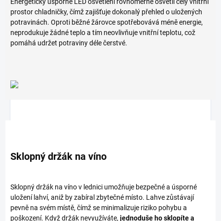
Energeticky úsporné LED osvětlení rovnoměrně osvětlí celý vnitřní
prostor chladničky, čímž zajišťuje dokonalý přehled o uložených
potravinách. Oproti běžné žárovce spotřebovává méně energie,
neprodukuje žádné teplo a tím neovlivňuje vnitřní teplotu, což
pomáhá udržet potraviny déle čerstvé.
Sklopný držák na víno
Sklopný držák na víno v lednici umožňuje bezpečné a úsporné
uložení lahví, aniž by zabíral zbytečné místo. Lahve zůstávají
pevně na svém místě, čímž se minimalizuje riziko pohybu a
poškození. Když držák nevyužíváte,
jednoduše ho sklopíte a