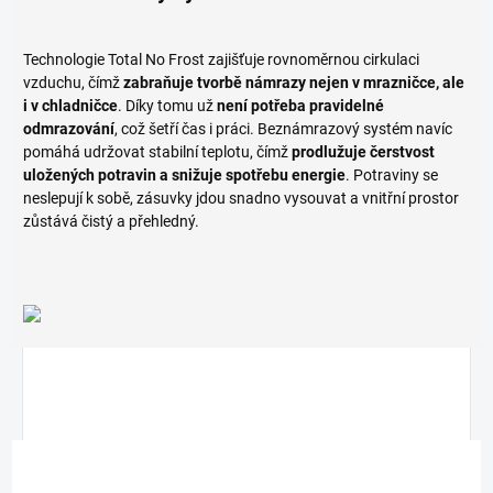
Technologie Total No Frost zajišťuje rovnoměrnou cirkulaci
vzduchu, čímž
zabraňuje tvorbě námrazy nejen v mrazničce, ale
i v chladničce
. Díky tomu už
není potřeba pravidelné
odmrazování
, což šetří čas i práci. Beznámrazový systém navíc
pomáhá udržovat stabilní teplotu, čímž
prodlužuje čerstvost
uložených potravin a snižuje spotřebu energie
. Potraviny se
neslepují k sobě, zásuvky jdou snadno vysouvat a vnitřní prostor
zůstává čistý a přehledný.