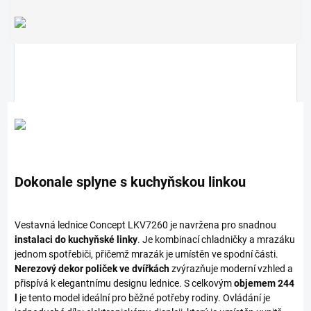
Dokonale splyne s kuchyňskou linkou
Vestavná lednice Concept LKV7260 je navržena pro snadnou
instalaci do kuchyňské linky
. Je kombinací chladničky a mrazáku
jednom spotřebiči, přičemž mrazák je umístěn ve spodní části.
Nerezový dekor poliček ve dvířkách
zvýrazňuje moderní vzhled a
přispívá k elegantnímu designu lednice. S celkovým
objemem 244
l
je tento model ideální pro běžné potřeby rodiny. Ovládání je