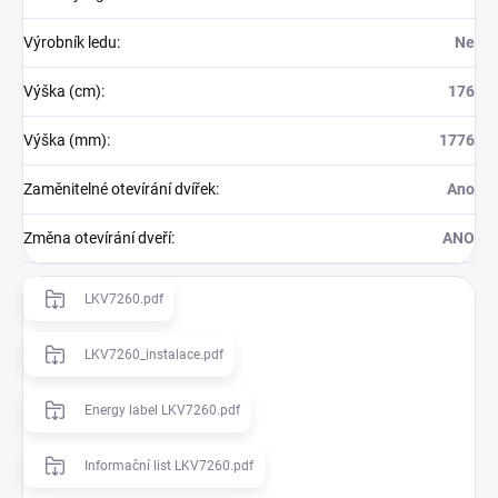
Výrobník ledu
:
Ne
Výška (cm)
:
176
Výška (mm)
:
1776
Zaměnitelné otevírání dvířek
:
Ano
Změna otevírání dveří
:
ANO
LKV7260.pdf
LKV7260_instalace.pdf
Energy label LKV7260.pdf
Informační list LKV7260.pdf