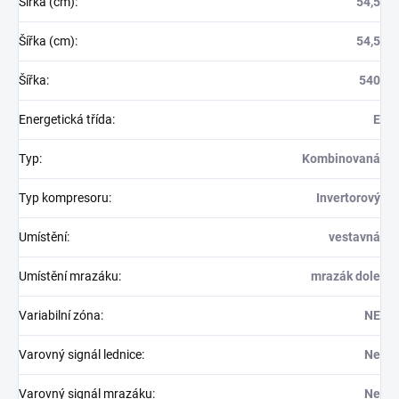
Šířka (cm)
:
54,5
Šířka (cm)
:
54,5
Šířka
:
540
Energetická třída
:
E
Typ
:
Kombinovaná
Typ kompresoru
:
Invertorový
Umístění
:
vestavná
Umístění mrazáku
:
mrazák dole
Variabilní zóna
:
NE
Varovný signál lednice
:
Ne
Varovný signál mrazáku
:
Ne