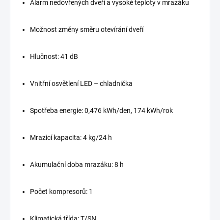
Alarm nedovřených dveří a vysoké teploty v mrazáku
Možnost změny směru otevírání dveří
Hlučnost: 41 dB
Vnitřní osvětlení LED – chladnička
Spotřeba energie: 0,476 kWh/den, 174 kWh/rok
Mrazicí kapacita: 4 kg/24 h
Akumulační doba mrazáku: 8 h
Počet kompresorů: 1
Klimatická třída: T/SN