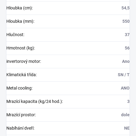
Hloubka (cm)
:
54,5
Hloubka (mm)
:
550
Hlučnost
:
37
Hmotnost (kg)
:
56
invertorový motor
:
Ano
Klimatická třída
:
SN / T
Metal cooling
:
ANO
Mrazící kapacita (kg/24 hod.)
:
3
Mrazící prostor
:
dole
Nabíhání dveří
:
NE