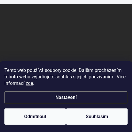
Z
á
p
a
t
í
Tento web používá soubory cookie. Dalším procházením
tohoto webu vyjadřujete souhlas s jejich používáním.. Více
informací
zde
.
Nastavení
Odmítnout
Souhlasím