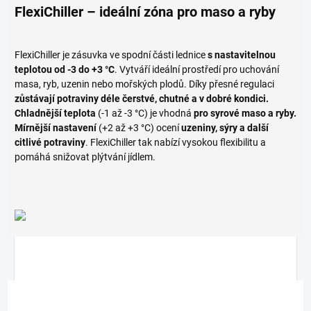
FlexiChiller – ideální zóna pro maso a ryby
FlexiChiller je zásuvka ve spodní části lednice
s nastavitelnou
teplotou od -3 do +3 °C
. Vytváří ideální prostředí pro uchování
masa, ryb, uzenin nebo mořských plodů. Díky přesné regulaci
zůstávají potraviny déle čerstvé, chutné a v dobré kondici.
Chladnější teplota
(-1 až -3 °C) je vhodná
pro syrové maso a ryby.
Mírnější nastavení
(+2 až +3 °C) ocení
uzeniny, sýry a další
citlivé potraviny
. FlexiChiller tak nabízí vysokou flexibilitu a
pomáhá snižovat plýtvání jídlem.