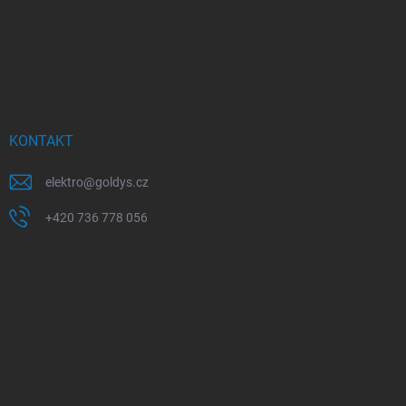
KONTAKT
elektro
@
goldys.cz
+420 736 778 056