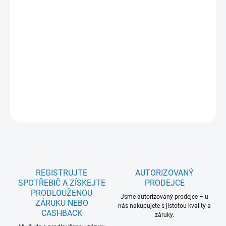
WiFi: Ne; Čistý objem chladničky/mrazničky (l): 310 / 0; Ovládání:
Elektronické, dotykové; Hlučnost (dB): 32; Ventilátor: DynamicAir;
Nízkoteplotní zásuvka: ExtraZone; Zásuvka na ovoce a zeleninu:
Ano; Custom Flex: Ne; FlexiShelf: Ne; Vzduchový filtr: Ne; Barva:
Šedá - recyklovaný plast; Motor: Invertorový se zárukou 10 let;
Instalace dveří: Slide door; Rozměr VxŠxH (mm): 1772x546x549; 5
let záruka na celý model: Ne
DETAILNÍ INFORMACE
ZEPTAT SE
REGISTRUJTE
AUTORIZOVANÝ
SPOTŘEBIČ A ZÍSKEJTE
PRODEJCE
PRODLOUŽENOU
Jsme autorizovaný prodejce – u
ZÁRUKU NEBO
nás nakupujete s jistotou kvality a
CASHBACK
záruky.