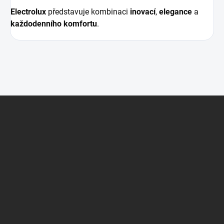
Electrolux
představuje kombinaci
inovací
,
elegance
a
každodenního komfortu
.
Z
á
p
a
t
í