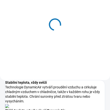
MOMENTÁLNĚ NEDOSTUPNÉ
Podložka do boxu
chladničky - model
E3RSMA02
240 Kč
198 Kč bez DPH
Do košíku
Stabilní teplota, vždy svěží
Technologie DynamicAir vytváří proudění vzduchu a cirkuluje
chladným vzduchem v chladničce, takže v každém rohu je vždy
stabilní teplota. Chrání suroviny před ztrátou tvaru nebo
vysycháním.