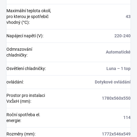
Maximální teplota okolí,
pro kterou je spotřebič
43
vhodný (°C)
:
Napájecí napětí (V)
:
220-240
Odmrazování
Automatické
chladničky
:
Osvětlení chladničky
:
Luna – 1 top
ovládání
:
Dotykové ovládání
Prostor pro instalaci
1780x560x550
VxŠxH (mm)
:
Roční spotřeba el.
114
energie
:
Rozměry (mm)
:
1772x546x549