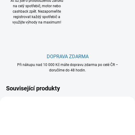
Ať už jde o prodlouženou záruku
na celý spotřebič, motor nebo
cashback zpět. Nezapomeňte
registrovat každý spotřebič a
využijte výhody na maximum!
DOPRAVA ZDARMA
Při nákupu nad 10 000 Kč máte dopravu zdarma po celé ČR –
doručíme do 48 hodin.
Související produkty
902 979 542