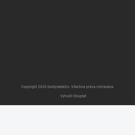
Copyright 2026
Goldyselektro
. Všechna práva vyhrazena.
Vytvořil Shoptet