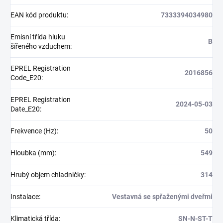
EAN kód produktu
:
7333394034980
Emisní třída hluku
B
šířeného vzduchem
:
EPREL Registration
2016856
Code_E20
:
EPREL Registration
2024-05-03
Date_E20
:
Frekvence (Hz)
:
50
Hloubka (mm)
:
549
Hrubý objem chladničky
:
314
Instalace
:
Vestavná se spřaženými dveřmi
Klimatická třída
:
SN-N-ST-T