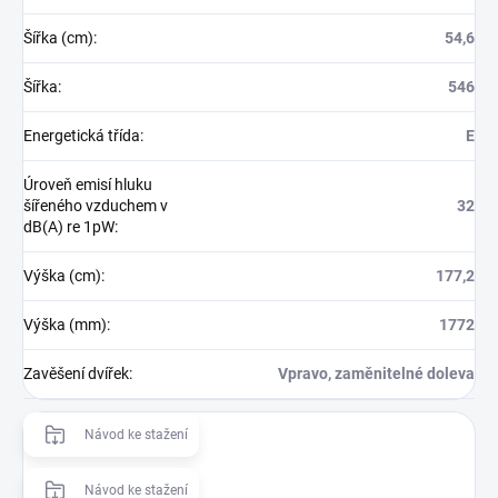
Šířka (cm)
:
54,6
Šířka
:
546
Energetická třída
:
E
Úroveň emisí hluku
šířeného vzduchem v
32
dB(A) re 1pW
:
Výška (cm)
:
177,2
Výška (mm)
:
1772
Zavěšení dvířek
:
Vpravo, zaměnitelné doleva
Návod ke stažení
Návod ke stažení