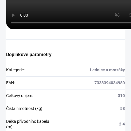
Doplňkové parametry
Kategorie
:
Lednice a mrazáky
EAN
:
7333394034980
Celkový objem
:
310
Čistá hmotnost (kg)
:
58
Délka přívodního kabelu
2.4
(m)
: