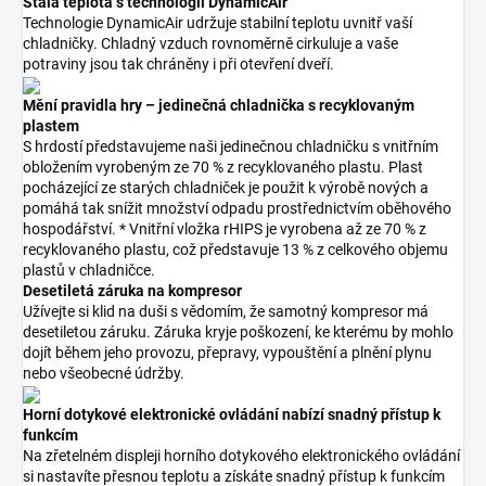
Stálá teplota s technologií DynamicAir
Technologie DynamicAir udržuje stabilní teplotu uvnitř vaší
chladničky. Chladný vzduch rovnoměrně cirkuluje a vaše
potraviny jsou tak chráněny i při otevření dveří.
Mění pravidla hry – jedinečná chladnička s recyklovaným
plastem
S hrdostí představujeme naši jedinečnou chladničku s vnitřním
obložením vyrobeným ze 70 % z recyklovaného plastu. Plast
pocházející ze starých chladniček je použit k výrobě nových a
pomáhá tak snížit množství odpadu prostřednictvím oběhového
hospodářství. * Vnitřní vložka rHIPS je vyrobena až ze 70 % z
recyklovaného plastu, což představuje 13 % z celkového objemu
plastů v chladničce.
Desetiletá záruka na kompresor
Užívejte si klid na duši s vědomím, že samotný kompresor má
desetiletou záruku. Záruka kryje poškození, ke kterému by mohlo
dojít během jeho provozu, přepravy, vypouštění a plnění plynu
nebo všeobecné údržby.
Horní dotykové elektronické ovládání nabízí snadný přístup k
funkcím
Na zřetelném displeji horního dotykového elektronického ovládání
si nastavíte přesnou teplotu a získáte snadný přístup k funkcím