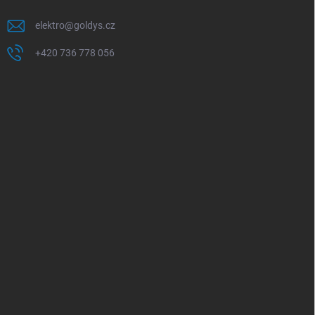
elektro
@
goldys.cz
+420 736 778 056