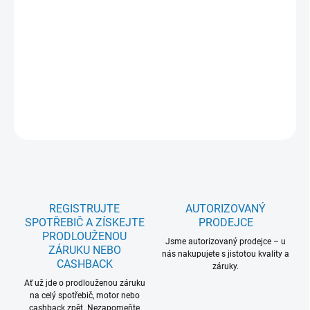
−
+
Přidat do košíku
Trubka obdélníkového tvaru (220x90), 1 m M2CKCF05U
DETAILNÍ INFORMACE
ZEPTAT SE
REGISTRUJTE
AUTORIZOVANÝ
SPOTŘEBIČ A ZÍSKEJTE
PRODEJCE
PRODLOUŽENOU
Jsme autorizovaný prodejce – u
ZÁRUKU NEBO
nás nakupujete s jistotou kvality a
CASHBACK
záruky.
Ať už jde o prodlouženou záruku
na celý spotřebič, motor nebo
cashback zpět. Nezapomeňte