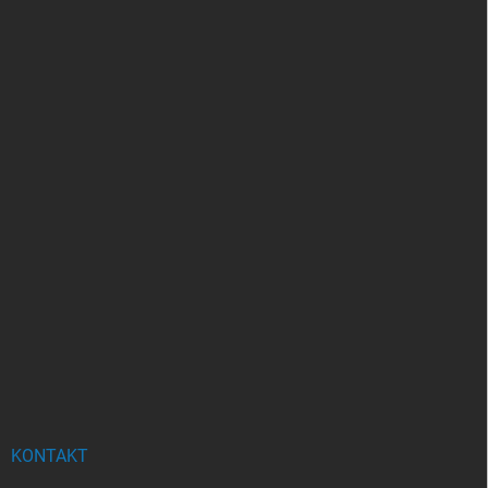
KONTAKT