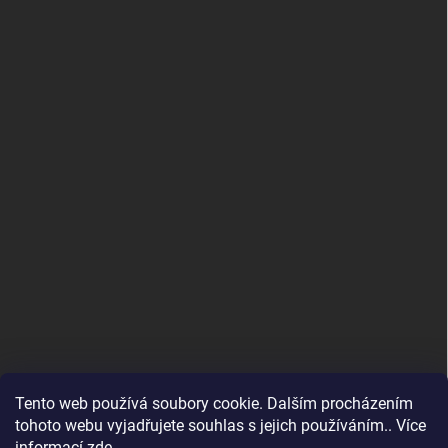
Tento web používá soubory cookie. Dalším procházením
tohoto webu vyjadřujete souhlas s jejich používáním.. Více
informací
zde
.