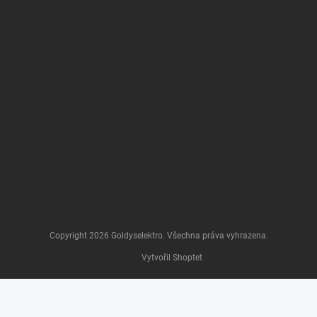
Copyright 2026
Goldyselektro
. Všechna práva vyhrazena.
Vytvořil Shoptet