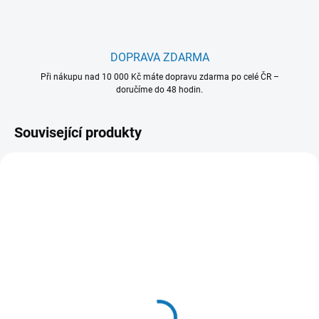
DOPRAVA ZDARMA
Při nákupu nad 10 000 Kč máte dopravu zdarma po celé ČR –
doručíme do 48 hodin.
Související produkty
902 986 559
902 980 492
SKLADEM - EXPEDUJEME OBVYKLE
SKLADEM - EXPEDUJEME OBVYKLE
NÁSLEDUJÍCÍ PRACOVNÍ DEN
NÁSLEDUJÍCÍ PRACOVNÍ DEN
Super Care odvápňovač
Clean and Care - čisticí
pro pračky/myčky -
prostředek pro