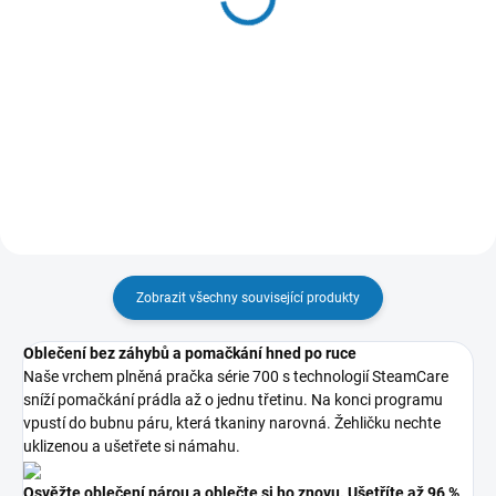
model M2GCP101
myčky/pračky 3 v 1
(12ks) - model
218 Kč
336 Kč
M2GCP121
180 Kč bez DPH
278 Kč bez DPH
Do košíku
Do košíku
Zobrazit všechny související produkty
Oblečení bez záhybů a pomačkání hned po ruce
Naše vrchem plněná pračka série 700 s technologií SteamCare
sníží pomačkání prádla až o jednu třetinu. Na konci programu
vpustí do bubnu páru, která tkaniny narovná. Žehličku nechte
uklizenou a ušetřete si námahu.
Osvěžte oblečení párou a oblečte si ho znovu. Ušetříte až 96 %