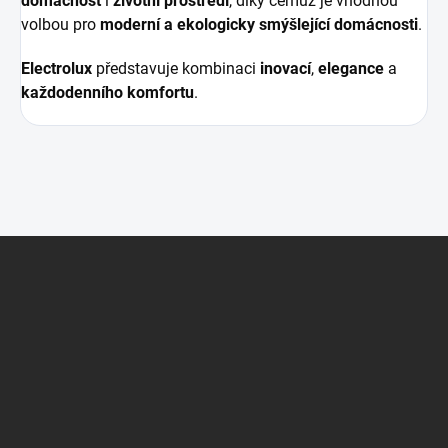
domácnost
i
životní prostředí
, díky čemuž je vhodnou
volbou pro
moderní a ekologicky smýšlející domácnosti
.
Electrolux
představuje kombinaci
inovací
,
elegance
a
každodenního komfortu
.
Z
á
p
a
t
í