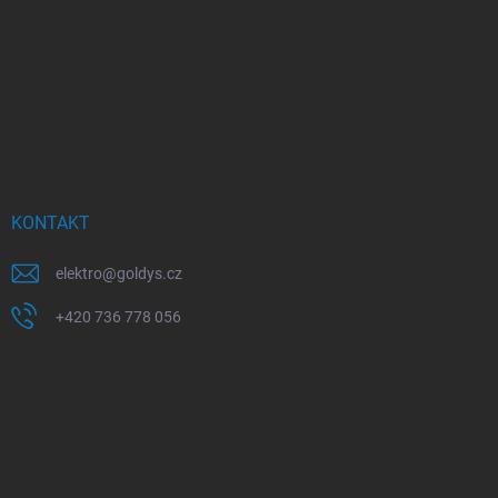
KONTAKT
elektro
@
goldys.cz
+420 736 778 056