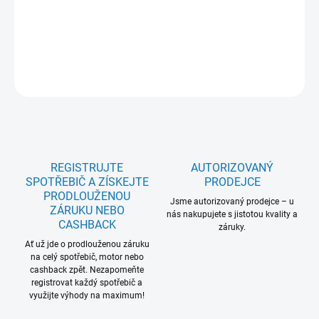
10 let; Displej: Velký LED displej; Odložený start: Ano; Soft Opening:
Ano;5 let záruka na celý model: Ne; Český panel a popisky: Ano
DETAILNÍ INFORMACE
ZEPTAT SE
REGISTRUJTE
AUTORIZOVANÝ
SPOTŘEBIČ A ZÍSKEJTE
PRODEJCE
PRODLOUŽENOU
Jsme autorizovaný prodejce – u
ZÁRUKU NEBO
nás nakupujete s jistotou kvality a
CASHBACK
záruky.
Ať už jde o prodlouženou záruku
na celý spotřebič, motor nebo
cashback zpět. Nezapomeňte
registrovat každý spotřebič a
využijte výhody na maximum!