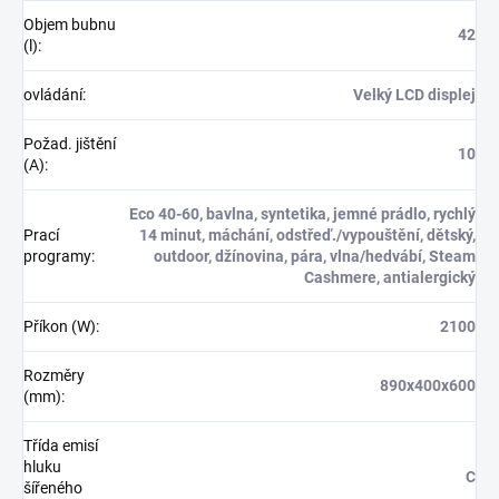
Objem bubnu
42
(l)
:
ovládání
:
Velký LCD displej
Požad. jištění
10
(A)
:
Eco 40-60, bavlna, syntetika, jemné prádlo, rychlý
Prací
14 minut, máchání, odstřeď./vypouštění, dětský,
programy
:
outdoor, džínovina, pára, vlna/hedvábí, Steam
Cashmere, antialergický
Příkon (W)
:
2100
Rozměry
890x400x600
(mm)
:
Třída emisí
hluku
C
šířeného