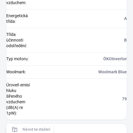
vzduchem
:
Energetická
A
třída
:
Třída
účinnosti
B
odstředění
:
Typ motoru
:
ÖKOInvertor
Woolmark
:
Woolmark Blue
Úroveň emisí
hluku
šířeného
79
vzduchem
(dB(A) re
1pW)
:
Návod ke stažení