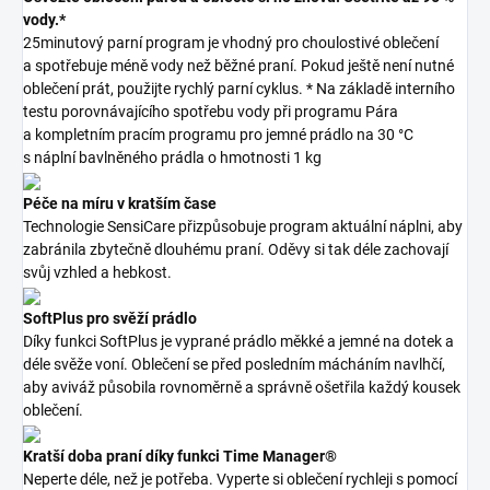
vody.*
25minutový parní program je vhodný pro choulostivé oblečení
a spotřebuje méně vody než běžné praní. Pokud ještě není nutné
oblečení prát, použijte rychlý parní cyklus. * Na základě interního
testu porovnávajícího spotřebu vody při programu Pára
a kompletním pracím programu pro jemné prádlo na 30 °C
s náplní bavlněného prádla o hmotnosti 1 kg
Péče na míru v kratším čase
Technologie SensiCare přizpůsobuje program aktuální náplni, aby
zabránila zbytečně dlouhému praní. Oděvy si tak déle zachovají
svůj vzhled a hebkost.
SoftPlus pro svěží prádlo
Díky funkci SoftPlus je vyprané prádlo měkké a jemné na dotek a
déle svěže voní. Oblečení se před posledním mácháním navlhčí,
aby aviváž působila rovnoměrně a správně ošetřila každý kousek
oblečení.
Kratší doba praní díky funkci Time Manager®
Neperte déle, než je potřeba. Vyperte si oblečení rychleji s pomocí