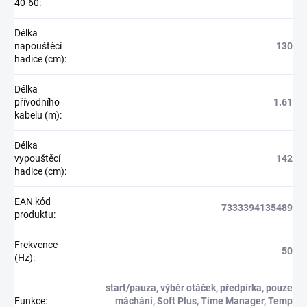
40-60
:
Délka
napouštěcí
130
hadice (cm)
:
Délka
přívodního
1.61
kabelu (m)
:
Délka
vypouštěcí
142
hadice (cm)
:
EAN kód
7333394135489
produktu
:
Frekvence
50
(Hz)
:
start/pauza, výběr otáček, předpírka, pouze
Funkce
:
máchání, Soft Plus, Time Manager, Temp