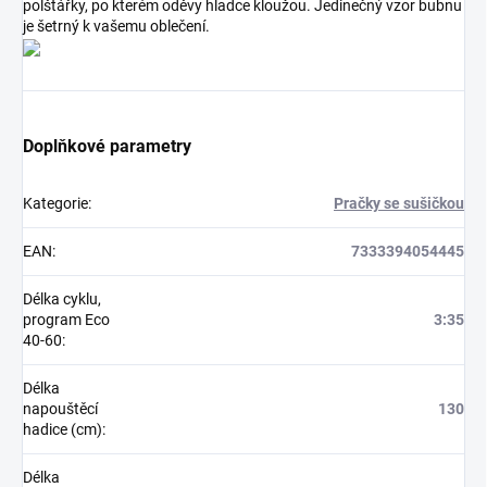
polštářky, po kterém oděvy hladce kloužou. Jedinečný vzor bubnu
je šetrný k vašemu oblečení.
Doplňkové parametry
Kategorie
:
Pračky se sušičkou
EAN
:
7333394054445
Délka cyklu,
program Eco
3:35
40-60
:
Délka
napouštěcí
130
hadice (cm)
:
Délka