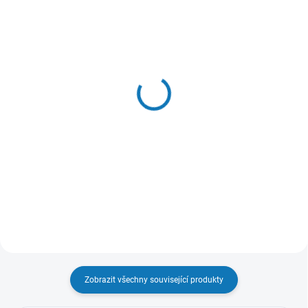
SKLADEM - EXPEDUJEME OBVYKLE
SKLADEM - EXPEDUJEME OBVYKLE
NÁSLEDUJÍCÍ PRACOVNÍ DEN
NÁSLEDUJÍCÍ PRACOVNÍ DEN
Super Care odvápňovač
Vypouštěcí hadice
pro pračky/myčky -
Classic, 1,5 m - model
model M2GCP101
E2WDA150B
218 Kč
120 Kč
180 Kč bez DPH
99 Kč bez DPH
Do košíku
Do košíku
Zobrazit všechny související produkty