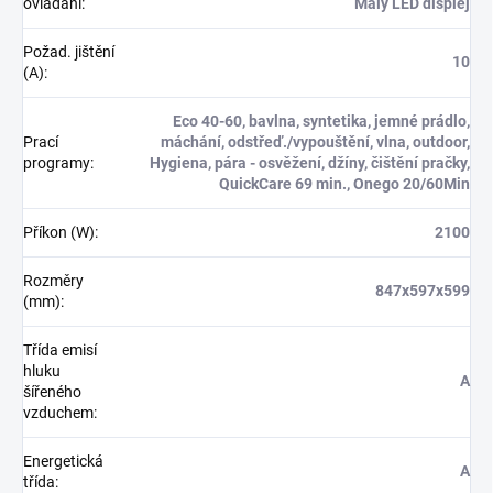
ovládání
:
Malý LED displej
Požad. jištění
10
(A)
:
Eco 40-60, bavlna, syntetika, jemné prádlo,
Prací
máchání, odstřeď./vypouštění, vlna, outdoor,
programy
:
Hygiena, pára - osvěžení, džíny, čištění pračky,
QuickCare 69 min., Onego 20/60Min
Příkon (W)
:
2100
Rozměry
847x597x599
(mm)
:
Třída emisí
hluku
A
šířeného
vzduchem
:
Energetická
A
třída
: