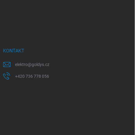
KONTAKT
elektro
@
goldys.cz
+420 736 778 056