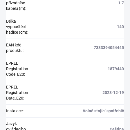
přívodního
1.7
kabelu (m)
:
Délka
vypouštěcí
140
hadice (cm)
:
EAN kód
7333394054445
produktu
:
EPREL
Registration
1879440
Code_E20
:
EPREL
Registration
2023-12-19
Date_E20
:
Instalace
:
Volně stojící spotřebič
Jazyk
ovládacího
Čeština