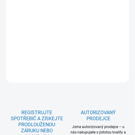
Třída/cyklus praní+sušení/praní: D/A; Kapacita praní/kapacita
sušení (kg): 8/5; Typ bubnu: ; Otáčky za minutu: 1400; Hlučnost
odstřeďování (db): 72; Aqua control: Ano; Parní programy: Ano;
Time Manager/úspora času: Ano; Hygiena: Ano; Rychlý program:
Ano - 20 minut/1kg; NonStop praní a sušení 1h/1kg; Woolmark:
Blue; Rozměry VxŠxHxH max. (mm): 847x597x576x599; Motor:
Ökoinvertor motor se zárukou 10 let; Displej: LED displej; Odložený
start: Ano; Český panel a popisky: Ano; 5 let záruka na celý model:
Ne
DETAILNÍ INFORMACE
ZEPTAT SE
REGISTRUJTE
AUTORIZOVANÝ
SPOTŘEBIČ A ZÍSKEJTE
PRODEJCE
PRODLOUŽENOU
Jsme autorizovaný prodejce – u
ZÁRUKU NEBO
nás nakupujete s jistotou kvality a