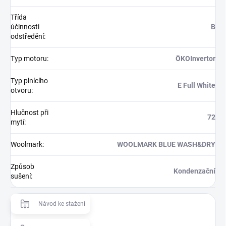
Třída
účinnosti
B
odstředění
:
Typ motoru
:
ÖKOInvertor
Typ plnícího
E Full White
otvoru
:
Hlučnost při
72
mytí
:
Woolmark
:
WOOLMARK BLUE WASH&DRY
Způsob
Kondenzační
sušení
:
Návod ke stažení