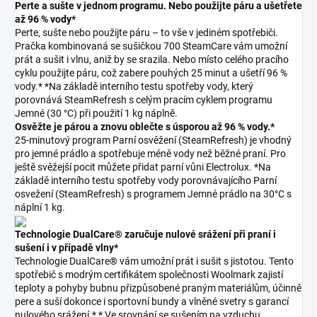
Perte a sušte v jednom programu. Nebo použijte páru a ušetřete
až 96 % vody*
Perte, sušte nebo použijte páru – to vše v jediném spotřebiči.
Pračka kombinovaná se sušičkou 700 SteamCare vám umožní
prát a sušit i vlnu, aniž by se srazila. Nebo místo celého pracího
cyklu použijte páru, což zabere pouhých 25 minut a ušetří 96 %
vody.* *Na základě interního testu spotřeby vody, který
porovnává SteamRefresh s celým pracím cyklem programu
Jemné (30 °C) při použití 1 kg náplně.
Osvěžte je párou a znovu oblečte s úsporou až 96 % vody.*
25-minutový program Parní osvěžení (SteamRefresh) je vhodný
pro jemné prádlo a spotřebuje méně vody než běžné praní. Pro
ještě svěžejší pocit můžete přidat parní vůni Electrolux. *Na
základě interního testu spotřeby vody porovnávajícího Parní
osvežení (SteamRefresh) s programem Jemné prádlo na 30°C s
náplní 1 kg.
Technologie DualCare® zaručuje nulové srážení při praní i
sušení i v případě vlny*
Technologie DualCare® vám umožní prát i sušit s jistotou. Tento
spotřebič s modrým certifikátem společnosti Woolmark zajistí
teploty a pohyby bubnu přizpůsobené praným materiálům, účinně
pere a suší dokonce i sportovní bundy a vlněné svetry s garancí
nulového srážení.* * Ve srovnání se sušením na vzduchu.