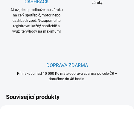
CASHBACK
záruky.
Ať už jde o prodlouženou záruku
na celý spotřebič, motor nebo
cashback zpět. Nezapomeňte
registrovat každý spotřebič a
využijte výhody na maximum!
DOPRAVA ZDARMA
Při nákupu nad 10 000 Kč máte dopravu zdarma po celé ČR –
doručíme do 48 hodin.
Související produkty
902 986 559
902 979 336