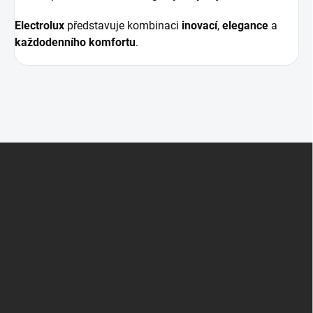
Electrolux
představuje kombinaci
inovací
,
elegance
a
každodenního komfortu
.
Z
á
p
a
t
í