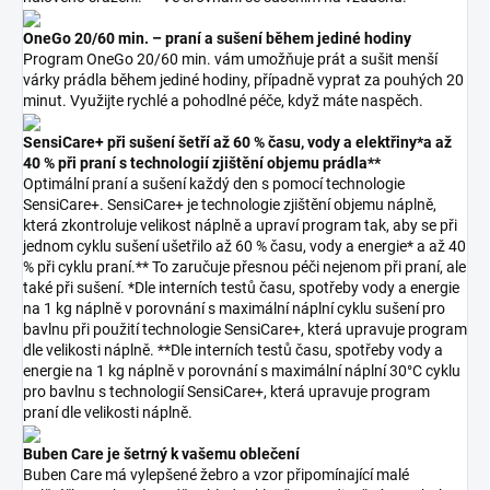
OneGo 20/60 min. – praní a sušení během jediné hodiny
Program OneGo 20/60 min. vám umožňuje prát a sušit menší
várky prádla během jediné hodiny, případně vyprat za pouhých 20
minut. Využijte rychlé a pohodlné péče, když máte naspěch.
SensiCare+ při sušení šetří až 60 % času, vody a elektřiny*a až
40 % při praní s technologií zjištění objemu prádla**
Optimální praní a sušení každý den s pomocí technologie
SensiCare+. SensiCare+ je technologie zjištění objemu náplně,
která zkontroluje velikost náplně a upraví program tak, aby se při
jednom cyklu sušení ušetřilo až 60 % času, vody a energie* a až 40
% při cyklu praní.** To zaručuje přesnou péči nejenom při praní, ale
také při sušení. *Dle interních testů času, spotřeby vody a energie
na 1 kg náplně v porovnání s maximální náplní cyklu sušení pro
bavlnu při použití technologie SensiCare+, která upravuje program
dle velikosti náplně. **Dle interních testů času, spotřeby vody a
energie na 1 kg náplně v porovnání s maximální náplní 30°C cyklu
pro bavlnu s technologií SensiCare+, která upravuje program
praní dle velikosti náplně.
Buben Care je šetrný k vašemu oblečení
Buben Care má vylepšené žebro a vzor připomínající malé