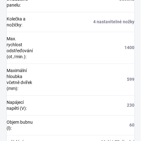
panelu
:
Kolečka a
4 nastavitelné nožky
nožičky
:
Max.
rychlost
1400
odstřeďování
(ot./min.)
:
Maximální
hloubka
599
včetně dvířek
(mm)
:
Napájecí
230
napětí (V)
:
Objem bubnu
60
(l)
: