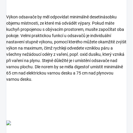
Výkon odsavače by měl odpovídat minimálně desetinásobku
objemu místnosti, ze které má odvádět výpary. Pokud máte
kuchyň propojenou s obývacím prostorem, musíte započítat oba
pokoje. Velmi praktickou funkcí u odsavačů je individuální
nastavení stupně výkonu, pomocí kterého můžete okamžitě zvýšit
výkon na maximum, čímž rychleji odvedete vzniklou páru a
všechny nežádoucí odéry z vaření, popř. oxid dusíku, který vzniká
při vaření na plynu. Stejně důležité je i umístění odsavače nad
varnou plochu. Dle norem by se měla digestoř umístit minimálně
65 cm nad elektrickou varnou desku a 75 cm nad plynovou
varnou desku.