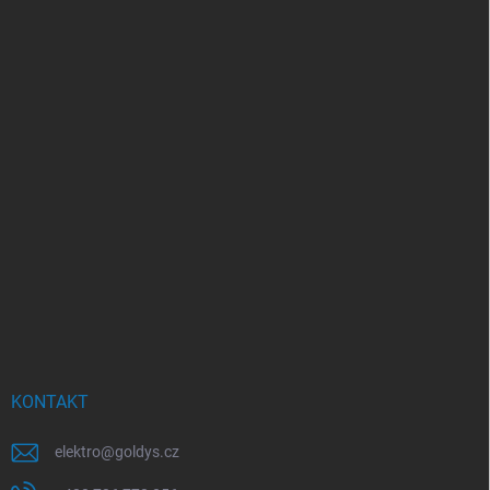
KONTAKT
elektro
@
goldys.cz