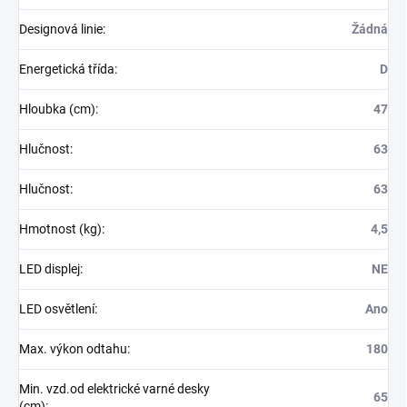
Designová linie
:
Žádná
Energetická třída
:
D
Hloubka (cm)
:
47
Hlučnost
:
63
Hlučnost
:
63
Hmotnost (kg)
:
4,5
LED displej
:
NE
LED osvětlení
:
Ano
Max. výkon odtahu
:
180
Min. vzd.od elektrické varné desky
65
(cm)
: