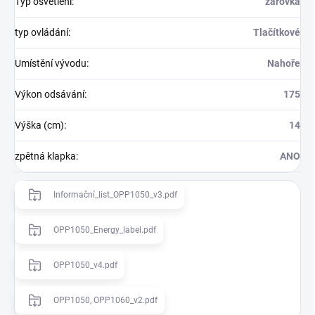
Typ osvětlení
:
žárovka
typ ovládání
:
Tlačítkové
Umístění vývodu
:
Nahoře
Výkon odsávání
:
175
Výška (cm)
:
14
zpětná klapka
:
ANO
Informační_list_OPP1050_v3.pdf
OPP1050_Energy_label.pdf
OPP1050_v4.pdf
OPP1050, OPP1060_v2.pdf