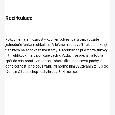
Recirkulace
Pokud nemáte možnost v kuchyni odvést páru ven, využijte
jednoduše funkci recirkulace. V běžném odsavači najdete tukový
filtr, který na sebe váže mastnoty. U recirkulace přidáte za tukový
filtr i uhlíkový, který pohlcuje pachy. Vzduch se přečistí a fouká
zpět do místnosti. Schopnost tohoto filtru pohlcovat pachy je
dána četností jeho používání. Při normálním využívání 2 x - 3 x do
týdne má tuto schopnost zhruba 3 - 4 měsíce.