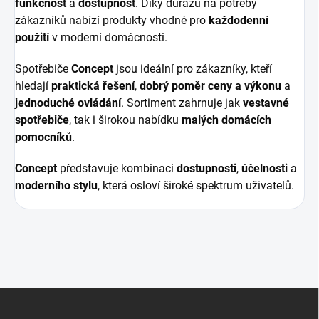
funkčnost
a
dostupnost
. Díky důrazu na potřeby
zákazníků nabízí produkty vhodné pro
každodenní
použití
v moderní domácnosti.
Spotřebiče
Concept
jsou ideální pro zákazníky, kteří
hledají
praktická řešení
,
dobrý poměr ceny a výkonu
a
jednoduché ovládání
. Sortiment zahrnuje jak
vestavné
spotřebiče
, tak i širokou nabídku
malých domácích
pomocníků
.
Concept
představuje kombinaci
dostupnosti
,
účelnosti
a
moderního stylu
, která osloví široké spektrum uživatelů.
Z
á