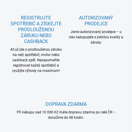
REGISTRUJTE
AUTORIZOVANÝ
SPOTŘEBIČ A ZÍSKEJTE
PRODEJCE
PRODLOUŽENOU
Jsme autorizovaný prodejce – u
ZÁRUKU NEBO
nás nakupujete s jistotou kvality a
CASHBACK
záruky.
Ať už jde o prodlouženou záruku
na celý spotřebič, motor nebo
cashback zpět. Nezapomeňte
registrovat každý spotřebič a
využijte výhody na maximum!
DOPRAVA ZDARMA
Při nákupu nad 10 000 Kč máte dopravu zdarma po celé ČR –
doručíme do 48 hodin.