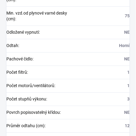
Min. vzd.od plynové varné desky
75
(cm)
:
Odložené vypnutí
:
NE
Odtah
:
Horní
Pachové čidlo
:
NE
Počet filtrů
:
1
Počet motorů/ventilátorů
:
1
Počet stupňů výkonu
:
3
Povrch popisovatelný křídou
:
NE
Průměr odtahu (cm)
:
12