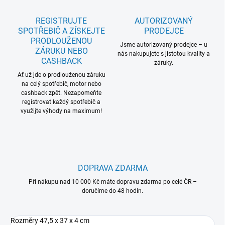
REGISTRUJTE
AUTORIZOVANÝ
SPOTŘEBIČ A ZÍSKEJTE
PRODEJCE
PRODLOUŽENOU
Jsme autorizovaný prodejce – u
ZÁRUKU NEBO
nás nakupujete s jistotou kvality a
CASHBACK
záruky.
Ať už jde o prodlouženou záruku
na celý spotřebič, motor nebo
cashback zpět. Nezapomeňte
registrovat každý spotřebič a
využijte výhody na maximum!
DOPRAVA ZDARMA
Při nákupu nad 10 000 Kč máte dopravu zdarma po celé ČR –
doručíme do 48 hodin.
Rozměry 47,5 x 37 x 4 cm