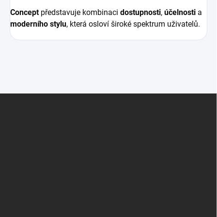
Concept
představuje kombinaci
dostupnosti
,
účelnosti
a
moderního stylu
, která osloví široké spektrum uživatelů.
Z
á
p
a
t
í