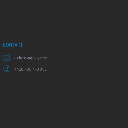
KONTAKT
elektro
@
goldys.cz
+420 736 778 056