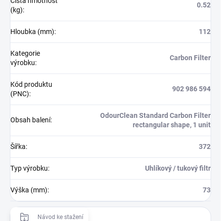
Čistá hmotnost
0.52
(kg)
:
Hloubka (mm)
:
112
Kategorie
Carbon Filter
výrobku
:
Kód produktu
902 986 594
(PNC)
:
OdourClean Standard Carbon Filter
Obsah balení
:
rectangular shape, 1 unit
Šířka
:
372
Typ výrobku
:
Uhlíkový / tukový filtr
Výška (mm)
:
73
Návod ke stažení