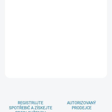
MŮŽEME
DORUČIT DO:
11.8.2026
MOŽNOSTI
DORUČENÍ
−
+
Přidat do košíku
OdourClean Standard uhlíkový filtr MCFE18ST, 1ks v balení
DETAILNÍ INFORMACE
ZEPTAT SE
REGISTRUJTE
AUTORIZOVANÝ
SPOTŘEBIČ A ZÍSKEJTE
PRODEJCE