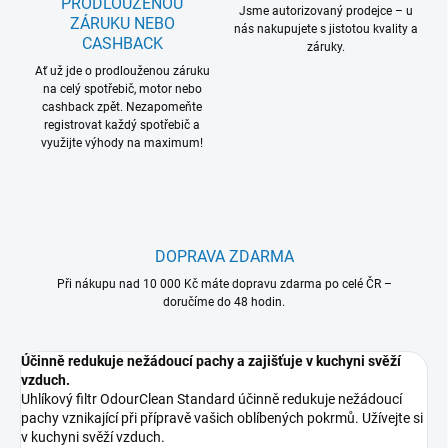
PRODLOUŽENOU
Jsme autorizovaný prodejce – u
ZÁRUKU NEBO
nás nakupujete s jistotou kvality a
CASHBACK
záruky.
Ať už jde o prodlouženou záruku
na celý spotřebič, motor nebo
cashback zpět. Nezapomeňte
registrovat každý spotřebič a
využijte výhody na maximum!
DOPRAVA ZDARMA
Při nákupu nad 10 000 Kč máte dopravu zdarma po celé ČR –
doručíme do 48 hodin.
Účinně redukuje nežádoucí pachy a zajišťuje v kuchyni svěží
vzduch.
Uhlíkový filtr OdourClean Standard účinně redukuje nežádoucí
pachy vznikající při přípravě vašich oblíbených pokrmů. Užívejte si
v kuchyni svěží vzduch.