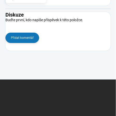
Diskuze
Buďte první, kdo napíše příspěvek k této položce.
Přidat komentář
Z
á
p
a
t
í