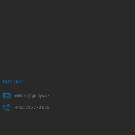
KONTAKT
elektro
@
goldys.cz
+420 736 778 056