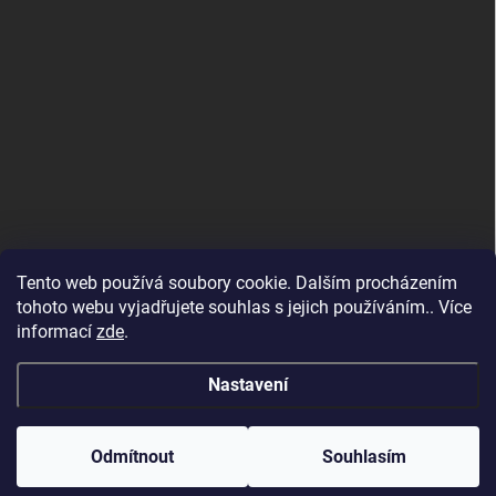
Tento web používá soubory cookie. Dalším procházením
tohoto webu vyjadřujete souhlas s jejich používáním.. Více
informací
zde
.
Nastavení
Copyright 2026
Goldyselektro
. Všechna práva vyhrazena.
Odmítnout
Souhlasím
Vytvořil Shoptet