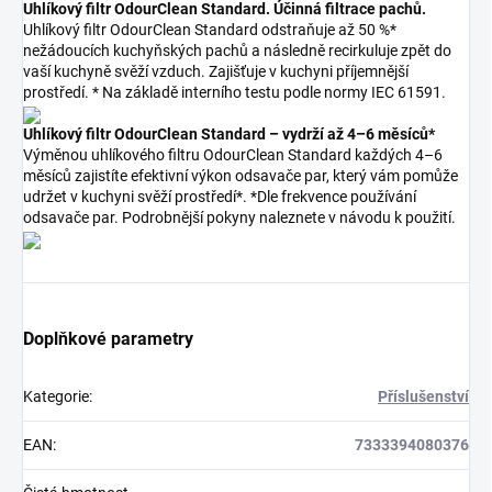
Uhlíkový filtr OdourClean Standard. Účinná filtrace pachů.
Uhlíkový filtr OdourClean Standard odstraňuje až 50 %*
nežádoucích kuchyňských pachů a následně recirkuluje zpět do
vaší kuchyně svěží vzduch. Zajišťuje v kuchyni příjemnější
prostředí. * Na základě interního testu podle normy IEC 61591.
Uhlíkový filtr OdourClean Standard – vydrží až 4–6 měsíců*
Výměnou uhlíkového filtru OdourClean Standard každých 4–6
měsíců zajistíte efektivní výkon odsavače par, který vám pomůže
udržet v kuchyni svěží prostředí*. *Dle frekvence používání
odsavače par. Podrobnější pokyny naleznete v návodu k použití.
Doplňkové parametry
Kategorie
:
Příslušenství
EAN
:
7333394080376