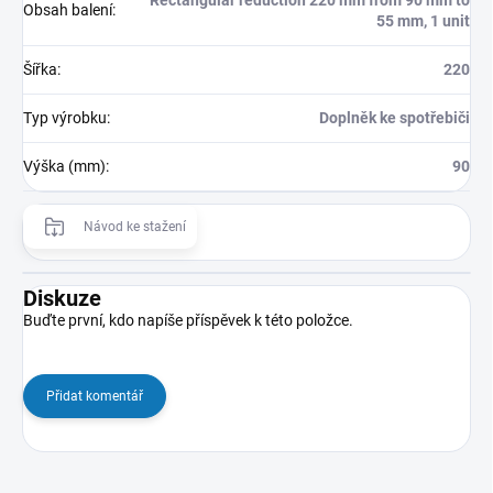
Rectangular reduction 220 mm from 90 mm to
Obsah balení
:
55 mm, 1 unit
Šířka
:
220
Typ výrobku
:
Doplněk ke spotřebiči
Výška (mm)
:
90
Návod ke stažení
Diskuze
Buďte první, kdo napíše příspěvek k této položce.
Přidat komentář