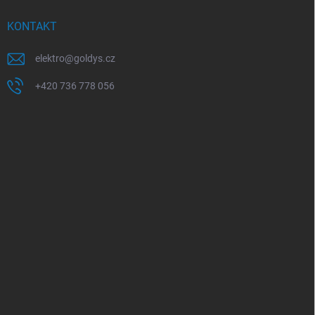
KONTAKT
elektro
@
goldys.cz
+420 736 778 056