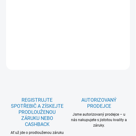
DORUČENÍ
−
+
Přidat do košíku
Obdélníková redukce 220 mm (od 90 mm do 55 mm) M2CKCF11U
DETAILNÍ INFORMACE
ZEPTAT SE
REGISTRUJTE
AUTORIZOVANÝ
SPOTŘEBIČ A ZÍSKEJTE
PRODEJCE
PRODLOUŽENOU
Jsme autorizovaný prodejce – u
ZÁRUKU NEBO
nás nakupujete s jistotou kvality a
CASHBACK
záruky.
Ať už jde o prodlouženou záruku