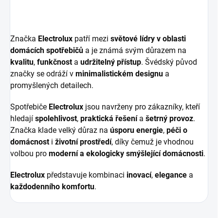
Značka
Electrolux
patří mezi
světové lídry v oblasti
domácích spotřebičů
a je známá svým důrazem na
kvalitu
,
funkčnost
a
udržitelný přístup
. Švédský původ
značky se odráží v
minimalistickém designu
a
promyšlených detailech.
Spotřebiče
Electrolux
jsou navrženy pro zákazníky, kteří
hledají
spolehlivost
,
praktická řešení
a
šetrný provoz
.
Značka klade velký důraz na
úsporu energie
,
péči o
domácnost
i
životní prostředí
, díky čemuž je vhodnou
volbou pro
moderní a ekologicky smýšlející domácnosti
.
Electrolux
představuje kombinaci
inovací
,
elegance
a
každodenního komfortu
.