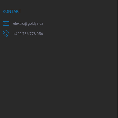
KONTAKT
elektro
@
goldys.cz
+420 736 778 056