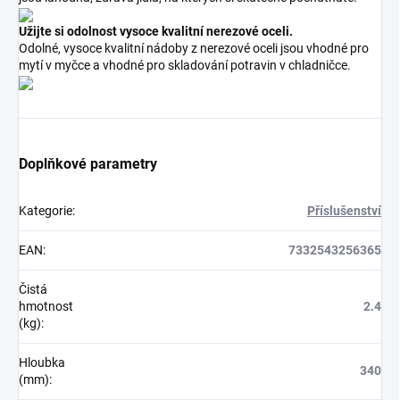
Užijte si odolnost vysoce kvalitní nerezové oceli.
Odolné, vysoce kvalitní nádoby z nerezové oceli jsou vhodné pro
mytí v myčce a vhodné pro skladování potravin v chladničce.
Doplňkové parametry
Kategorie
:
Příslušenství
EAN
:
7332543256365
Čistá
hmotnost
2.4
(kg)
:
Hloubka
340
(mm)
: