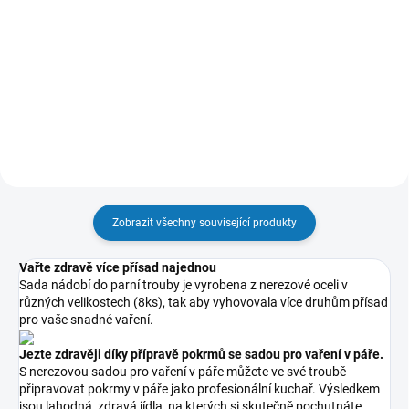
43 534 Kč
29 794 Kč
35 979 Kč bez DPH
24 623 Kč bez DPH
Detail
Detail
Zobrazit všechny související produkty
Vařte zdravě více přísad najednou
Sada nádobí do parní trouby je vyrobena z nerezové oceli v
různých velikostech (8ks), tak aby vyhovovala více druhům přísad
pro vaše snadné vaření.
Jezte zdravěji díky přípravě pokrmů se sadou pro vaření v páře.
S nerezovou sadou pro vaření v páře můžete ve své troubě
připravovat pokrmy v páře jako profesionální kuchař. Výsledkem
jsou lahodná, zdravá jídla, na kterých si skutečně pochutnáte.