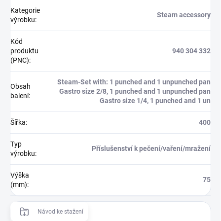
Kategorie
Steam accessory
výrobku
:
Kód
produktu
940 304 332
(PNC)
:
Steam-Set with: 1 punched and 1 unpunched pan
Obsah
Gastro size 2/8, 1 punched and 1 unpunched pan
balení
:
Gastro size 1/4, 1 punched and 1 un
Šířka
:
400
Typ
Příslušenství k pečení/vaření/mražení
výrobku
:
Výška
75
(mm)
:
Návod ke stažení