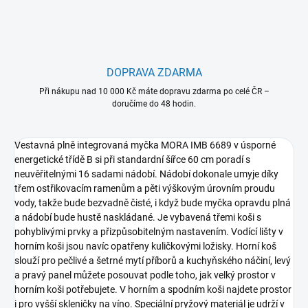
DOPRAVA ZDARMA
Při nákupu nad 10 000 Kč máte dopravu zdarma po celé ČR –
doručíme do 48 hodin.
Vestavná plně integrovaná myčka MORA IMB 6689 v úsporné
energetické třídě B si při standardní šířce 60 cm poradí s
neuvěřitelnými 16 sadami nádobí. Nádobí dokonale umyje díky
třem ostřikovacím ramenům a pěti výškovým úrovním proudu
vody, takže bude bezvadně čisté, i když bude myčka opravdu plná
a nádobí bude hustě naskládané. Je vybavená třemi koši s
pohyblivými prvky a přizpůsobitelným nastavením. Vodící lišty v
horním koši jsou navíc opatřeny kuličkovými ložisky. Horní koš
slouží pro pečlivé a šetrné mytí příborů a kuchyňského náčiní, levý
a pravý panel můžete posouvat podle toho, jak velký prostor v
horním koši potřebujete. V horním a spodním koši najdete prostor
i pro vyšší skleničky na víno. Speciální pryžový materiál je udrží v