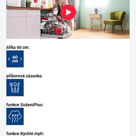
šířka 60 cm:
příborová zásuvka:
funkce SušeníPlus:
funkce Rychlé mytí: