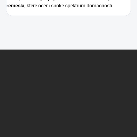
řemesla
, které ocení široké spektrum domácností.
Z
á
p
a
t
í