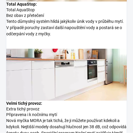
Total AquaStop:
Total AquaStop
Bez obav z přetečení
Tento důmyslný systém hlídá jakýkoliv únik vody v průběhu mytí.
V případě poruchy zastaví další napouštění vody a postará se o
odčerpání vody z myčky.
Velmi tichý provoz:
Extra tichý provoz
Připravena i k nočnímu mytí
Nová myčka MORA je tak tichá, že ji můžete používat kdekoli a
kdykoli. Nejtišší modely dosahují hlučnost jen 38 dB, což odpovídá
šepotu dvou osob. Speciální program Noční mytí zajišťuje téměř