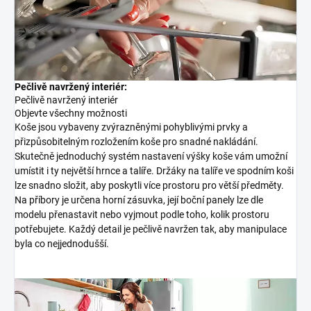
Pečlivě navržený interiér:
Pečlivě navržený interiér
Objevte všechny možnosti
Koše jsou vybaveny zvýrazněnými pohyblivými prvky a
přizpůsobitelným rozložením koše pro snadné nakládání.
Skutečně jednoduchý systém nastavení výšky koše vám umožní
umístit i ty největší hrnce a talíře. Držáky na talíře ve spodním koši
lze snadno složit, aby poskytli více prostoru pro větší předměty.
Na příbory je určena horní zásuvka, její boční panely lze dle
modelu přenastavit nebo vyjmout podle toho, kolik prostoru
potřebujete. Každý detail je pečlivě navržen tak, aby manipulace
byla co nejjednodušší.