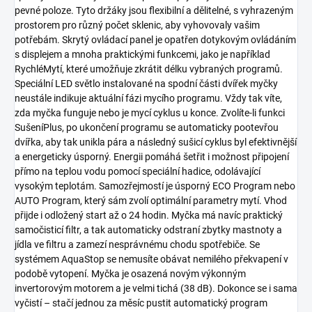
pevné poloze. Tyto držáky jsou flexibilní a dělitelné, s vyhrazeným
prostorem pro různý počet sklenic, aby vyhovovaly vašim
potřebám. Skrytý ovládací panel je opatřen dotykovým ovládáním
s displejem a mnoha praktickými funkcemi, jako je například
RychléMytí, které umožňuje zkrátit délku vybraných programů.
Speciální LED světlo instalované na spodní části dvířek myčky
neustále indikuje aktuální fázi mycího programu. Vždy tak víte,
zda myčka funguje nebo je mycí cyklus u konce. Zvolíte-li funkci
SušeníPlus, po ukončení programu se automaticky pootevřou
dvířka, aby tak unikla pára a následný sušicí cyklus byl efektivnější
a energeticky úsporný. Energii pomáhá šetřit i možnost připojení
přímo na teplou vodu pomocí speciální hadice, odolávající
vysokým teplotám. Samozřejmostí je úsporný ECO Program nebo
AUTO Program, který sám zvolí optimální parametry mytí. Vhod
přijde i odložený start až o 24 hodin. Myčka má navíc praktický
samočisticí filtr, a tak automaticky odstraní zbytky mastnoty a
jídla ve filtru a zamezí nesprávnému chodu spotřebiče. Se
systémem AquaStop se nemusíte obávat nemilého překvapení v
podobě vytopení. Myčka je osazená novým výkonným
invertorovým motorem a je velmi tichá (38 dB). Dokonce se i sama
vyčistí – stačí jednou za měsíc pustit automatický program