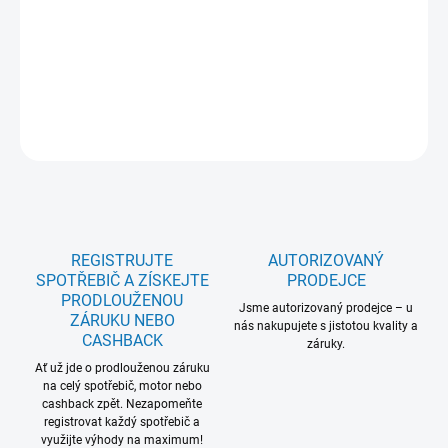
(0-24 hod) / AUTO program / ECO program / 1h mytí program /
noční mytí / Total Aqua Stop / třída energetické účinnosti B /
spotřeba vody 9,6 l/cyklus / hlučnost 39 dB(A) re 1 pW
DETAILNÍ INFORMACE
ZEPTAT SE
REGISTRUJTE
AUTORIZOVANÝ
SPOTŘEBIČ A ZÍSKEJTE
PRODEJCE
PRODLOUŽENOU
Jsme autorizovaný prodejce – u
ZÁRUKU NEBO
nás nakupujete s jistotou kvality a
CASHBACK
záruky.
Ať už jde o prodlouženou záruku
na celý spotřebič, motor nebo
cashback zpět. Nezapomeňte
registrovat každý spotřebič a
využijte výhody na maximum!