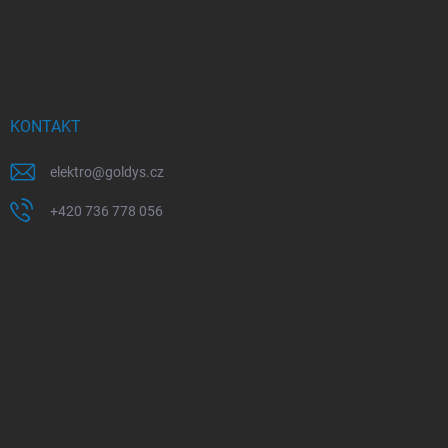
KONTAKT
elektro
@
goldys.cz
+420 736 778 056