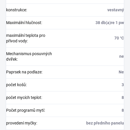
konstrukce
:
vestavný
Maximální hlučnost
:
38 db(a)re 1 pw
maximální teplota pro
70 °C
přívod vody
:
Mechanismus posuvných
ne
dvířek
:
Paprsek na podlaze
:
Ne
počet košů
:
3
počet mycích teplot
:
8
Počet programů mytí
:
8
provedení myčky
:
bez předního panelu