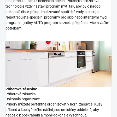
plná hrnců a talířů z nedělního oběda. Pokročilá senzorová
technologie vždy nastaví program mytí tak, aby bylo nádobí
dokonalé čisté, při optimalizované spotřebě vody a energie.
Nepotřebujete speciální programy pro sklo nebo intenzivní mycí
program – jediný AUTO program se zcela přizpůsobí všem vašim
potřebám.
Příborová zásuvka:
Příborová zásuvka
Dokonalá organizace
Příbory můžete perfektně organizovat v horní zásuvce. Kusy
příborů a kuchyňského náčiní jsou umístěny odděleně, aby
nedošlo k poškrábání a mohli dokonale vyschnout.