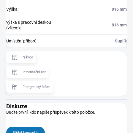
Výška
:
816 mm
výška s pracovní deskou
816 mm
(víkem)
:
Umístění příborů
:
Šuplík
Návod
Informační list
Energetický štítek
Diskuze
Buďte první, kdo napíše příspěvek k této položce.
Přidat komentář