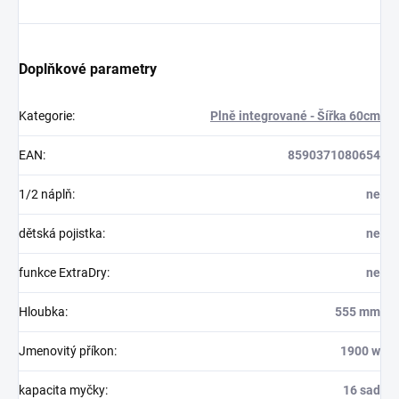
Doplňkové parametry
Kategorie
:
Plně integrované - Šířka 60cm
EAN
:
8590371080654
1/2 náplň
:
ne
dětská pojistka
:
ne
funkce ExtraDry
:
ne
Hloubka
:
555 mm
Jmenovitý příkon
:
1900 w
kapacita myčky
:
16 sad