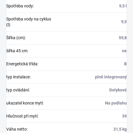
Spotřeba vody
:
9,5 l
Spotřeba vody na cyklus
9,5
(l)
:
Šířka (cm)
:
59,8
šířka 45 cm
:
ne
Energetická třída
:
B
typ instalace
:
plně integrovaný
typ ovládání
:
Dotykové
ukazatel konce mytí
:
Na podlahu
Hlučnost při mytí
:
39
Váha netto
:
31,5 kg