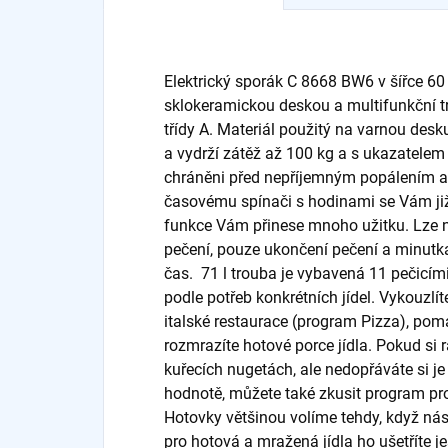
Elektrický sporák C 8668 BW6 v šířce 60
sklokeramickou deskou a multifunkční 
třídy A. Materiál použitý na varnou des
a vydrží zátěž až 100 kg a s ukazatelem
chráněni před nepříjemným popálením a 
časovému spínači s hodinami se Vám již 
funkce Vám přinese mnoho užitku. Lze n
pečení, pouze ukončení pečení a minutk
čas. 71 l trouba je vybavená 11 pečicím
podle potřeb konkrétních jídel. Vykouzlí
italské restaurace (program Pizza), pom
rozmrazíte hotové porce jídla. Pokud si
kuřecích nugetách, ale nedopřáváte si je
hodnotě, můžete také zkusit program pro
Hotovky většinou volíme tehdy, když ná
pro hotová a mražená jídla ho ušetříte ješ