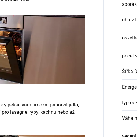
sporák
ohřev t
osvětle
počet 
Šířka 
Energet
typ od
oký pekáč vám umožní připravit jídlo,
ní pro lasagne, ryby, kachnu nebo až
Váha n
vedení