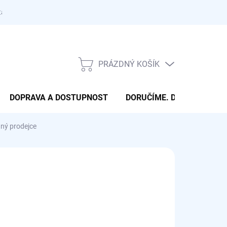
takty
PRÁZDNÝ KOŠÍK
NÁKUPNÍ
KOŠÍK
DOPRAVA A DOSTUPNOST
DORUČÍME. DONESEME. 
ný prodejce
OBVYKLE NÁSLEDUJÍCÍ PRACOVNÍ DEN