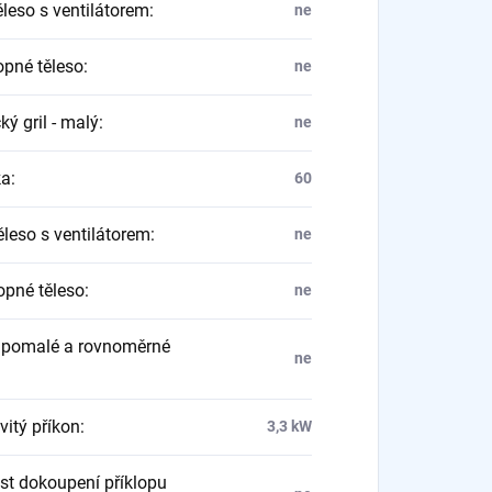
ěleso s ventilátorem
:
ne
opné těleso
:
ne
cký gril - malý
:
ne
ka
:
60
ěleso s ventilátorem
:
ne
opné těleso
:
ne
 pomalé a rovnoměrné
ne
:
itý příkon
:
3,3 kW
t dokoupení příklopu