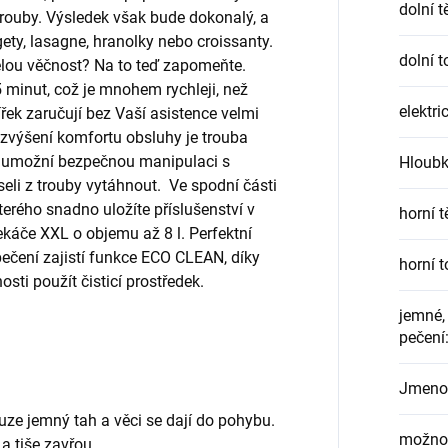
dolní t
 trouby. Výsledek však bude dokonalý, a
gety, lasagne, hranolky nebo croissanty.
dolní t
 celou věčnost? Na to teď zapomeňte.
 minut, což je mnohem rychleji, než
elektri
ek zaručují bez Vaší asistence velmi
o zvýšení komfortu obsluhy je trouba
 umožní bezpečnou manipulaci s
Hloub
eli z trouby vytáhnout. Ve spodní části
terého snadno uložíte příslušenství v
horní t
káče XXL o objemu až 8 l. Perfektní
pečení zajistí funkce ECO CLEAN, díky
horní t
osti použít čisticí prostředek.
jemné,
pečení
Jmenov
ze jemný tah a věci se dají do pohybu.
možnos
 a tiše zavřou.