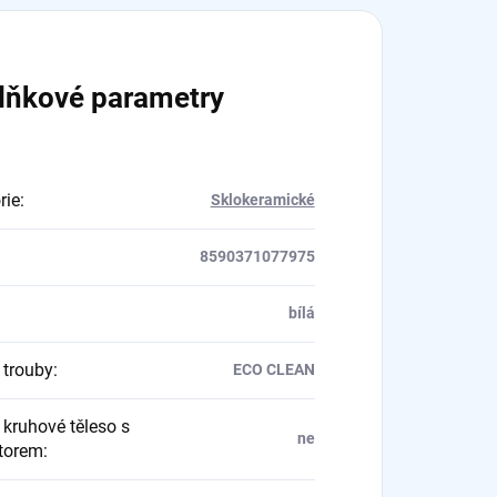
lňkové parametry
rie
:
Sklokeramické
8590371077975
bílá
 trouby
:
ECO CLEAN
 kruhové těleso s
ne
átorem
: