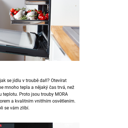
jak se jídlu v troubě daří? Otevírat
kne mnoho tepla a nějaký čas trvá, než
 teplotu. Proto jsou trouby MORA
orem a kvalitním vnitřním osvětlením.
i se vám zlíbí.