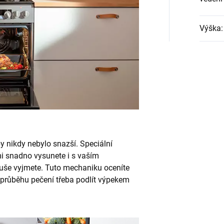
Výška
:
 nikdy nebylo snazší. Speciální
mi snadno vysunete i s vaším
uše vyjmete. Tuto mechaniku oceníte
v průběhu pečení třeba podlít výpekem