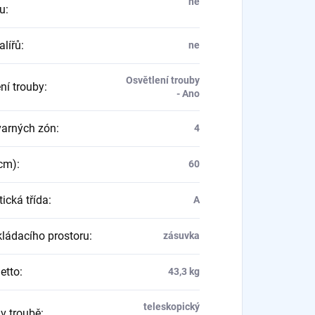
ne
u
:
alířů
:
ne
Osvětlení trouby
ní trouby
:
- Ano
varných zón
:
4
(cm)
:
60
ická třída
:
A
kládacího prostoru
:
zásuvka
etto
:
43,3 kg
teleskopický
 v troubě
: