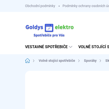
Přejít
Obchodní podmínky
Podmínky ochrany osobních ú
na
obsah
VESTAVNÉ SPOTŘEBIČE
VOLNĚ STOJÍCÍ 
Domů
Volně stojící spotřebiče
Sporáky
Sk
Neohodnoceno
Podrobnosti hodnoce
A
⚪ ZÁKLADNÍ