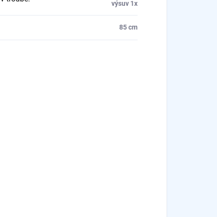
výsuv 1x
85 cm