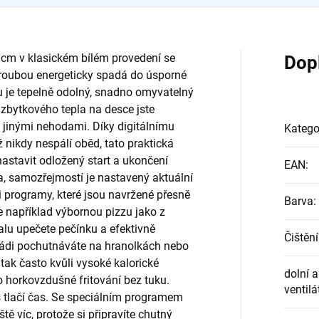
 cm v klasickém bílém provedení se
Dop
troubou energeticky spadá do úsporné
ku je tepelně odolný, snadno omyvatelný
 zbytkového tepla na desce jste
jinými nehodami. Díky digitálnímu
Katego
nikdy nespálí oběd, tato praktická
astavit odložený start a ukončení
EAN
:
a, samozřejmostí je nastavený aktuální
i programy, které jsou navržené přesně
Barva
:
te například výbornou pizzu jako z
alu upečete pečínku a efektivně
Čištění
 rádi pochutnáváte na hranolkách nebo
 tak často kvůli vysoké kalorické
dolní a
 horkovzdušné fritování bez tuku.
ventil
s tlačí čas. Se speciálním programem
tě víc, protože si připravíte chutný