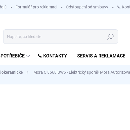
dajů
Formulář pro reklamaci
Odstoupení od smlouvy
📞 Kon
Hledat
SPOTŘEBIČE
📞 KONTAKTY
SERVIS A REKLAMACE
lokeramické
Mora C 8668 BW6 - Elektrický sporák
Mora Autorizova
ní
ZNAČKA:
MORA
10 990 Kč
9 083 Kč
bez DPH
Měrná
SKLADEM - EXPEDUJEME 