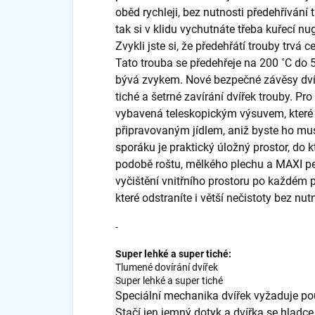
oběd rychleji, bez nutnosti předehřívání
tak si v klidu vychutnáte třeba kuřecí nu
Zvykli jste si, že předehřátí trouby trvá
Tato trouba se předehřeje na 200 ˚C do 5
bývá zvykem. Nové bezpečné závěsy dvíř
tiché a šetrné zavírání dvířek trouby. Pr
vybavená teleskopickým výsuvem, které
připravovaným jídlem, aniž byste ho mus
sporáku je praktický úložný prostor, do k
podobě roštu, mělkého plechu a MAXI pe
vyčištění vnitřního prostoru po každém 
které odstraníte i větší nečistoty bez nutn
-
Super lehké a super tiché:
Tlumené dovírání dvířek
Super lehké a super tiché
Speciální mechanika dvířek vyžaduje pou
Stačí jen jemný dotyk a dvířka se hladce