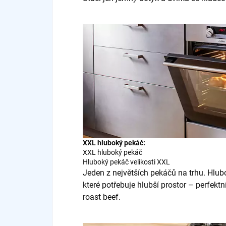
XXL hluboký pekáč:
XXL hluboký pekáč
Hluboký pekáč velikosti XXL
Jeden z největších pekáčů na trhu. Hlub
které potřebuje hlubší prostor – perfekt
roast beef.