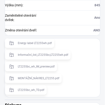
Výška (mm)
:
845
Zaměnitelné otevírání
Ano
dvířek
:
Změna otevírání dveří
:
ANO
Energy label LT2255wh.pdf
Informační_list_LT2255bc,LT2255wh.pdf
LT2255bc_wh_IM_preview.pdf
MONTÁŽNÍ_NÁKRES_LT2255.pdf
LT2255bc_wh_TD.pdf