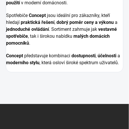
použití
v moderní domácnosti.
Spotřebiče
Concept
jsou ideální pro zákazníky, kteří
hledají
praktická řešení
,
dobrý poměr ceny a výkonu
a
jednoduché ovládání
. Sortiment zahrnuje jak
vestavné
spotřebiče
, tak i širokou nabídku
malých domácích
pomocníků
.
Concept
představuje kombinaci
dostupnosti
,
účelnosti
a
moderního stylu
, která osloví široké spektrum uživatelů.
Z
á
p
a