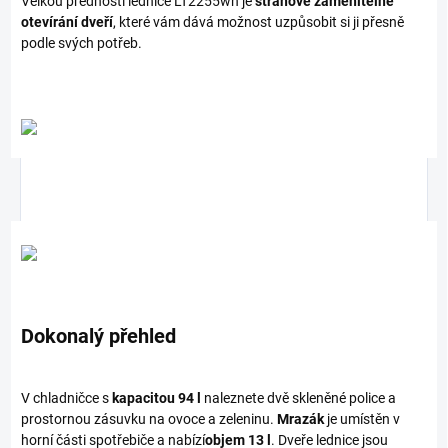
Velkou předností lednice LT2255wh je
stranově zaměnitelné
otevírání dveří
, které vám dává možnost uzpůsobit si ji přesně
podle svých potřeb.
Dokonalý přehled
V chladničce s
kapacitou 94 l
naleznete dvě skleněné police a
prostornou zásuvku na ovoce a zeleninu.
Mrazák
je umístěn v
horní části spotřebiče a nabízí
objem 13 l
. Dveře lednice jsou