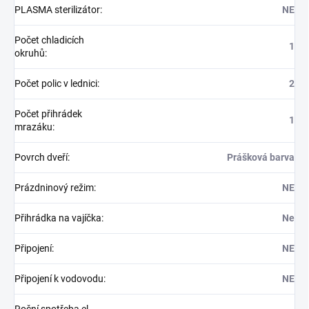
PLASMA sterilizátor
:
NE
Počet chladicích
1
okruhů
:
Počet polic v lednici
:
2
Počet přihrádek
1
mrazáku
:
Povrch dveří
:
Prášková barva
Prázdninový režim
:
NE
Přihrádka na vajíčka
:
Ne
Připojení
:
NE
Připojení k vodovodu
:
NE
Roční spotřeba el.