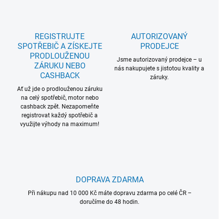
REGISTRUJTE
AUTORIZOVANÝ
SPOTŘEBIČ A ZÍSKEJTE
PRODEJCE
PRODLOUŽENOU
Jsme autorizovaný prodejce – u
ZÁRUKU NEBO
nás nakupujete s jistotou kvality a
CASHBACK
záruky.
Ať už jde o prodlouženou záruku
na celý spotřebič, motor nebo
cashback zpět. Nezapomeňte
registrovat každý spotřebič a
využijte výhody na maximum!
DOPRAVA ZDARMA
Při nákupu nad 10 000 Kč máte dopravu zdarma po celé ČR –
doručíme do 48 hodin.