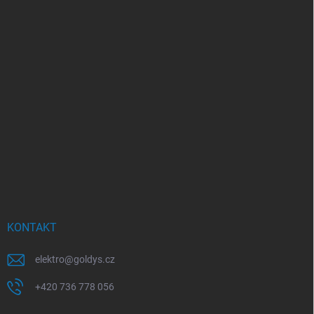
KONTAKT
elektro
@
goldys.cz
+420 736 778 056