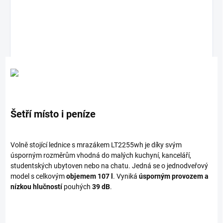
Šetří místo i peníze
Volně stojící lednice s mrazákem LT2255wh je díky svým
úsporným rozměrům vhodná do malých kuchyní, kanceláří,
studentských ubytoven nebo na chatu. Jedná se o jednodveřový
model s celkovým
objemem 107 l
. Vyniká
úsporným provozem a
nízkou hlučností
pouhých
39 dB
.