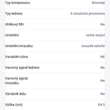
Typ kompresoru
:
Klasický
Typ lednice
:
S mrazícím prostorem
Uhlíkový filtr
:
Ne
Umístění
:
volně stojící
Umístění mrazáku
:
mrazák nahoře
Variabilní zóna
:
NE
Varovný signál lednice
:
Ne
Varovný signál
Ne
mrazáku
:
Výrobník ledu
:
Ne
Výška (cm)
:
84,5