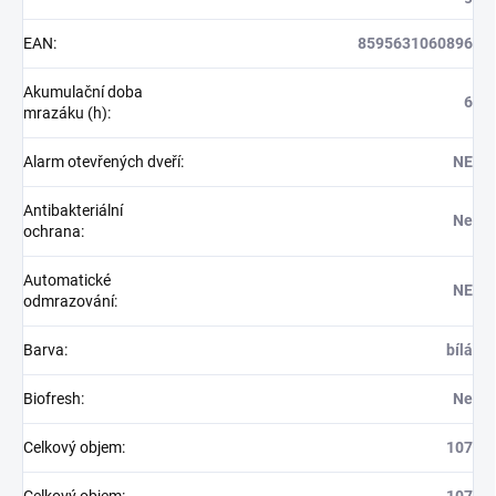
EAN
:
8595631060896
Akumulační doba
6
mrazáku (h)
:
Alarm otevřených dveří
:
NE
Antibakteriální
Ne
ochrana
:
Automatické
NE
odmrazování
:
Barva
:
bílá
Biofresh
:
Ne
Celkový objem
:
107
Celkový objem
:
107