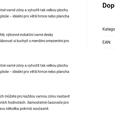
Dop
né varné zóny a vytvořit tak velkou plochu
ploše – ideální pro větší hrnce nebo plancha
Katego
hlé, výkonné indukční varné desky
ánovat si kuchyň s menšími omezeními pro
EAN
:
né varné zóny a vytvořit tak velkou plochu
ploše – ideální pro větší hrnce nebo plancha
uch můžete pro každou varnou zónu nastavit
ičních hodnotách. Samostatné časovače pro
ravu několika pokrmů současně.