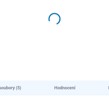
ADEM - EXPEDUJEME OBVYKLE
NÁSLEDUJÍCÍ PRACOVNÍ DEN
l Plancha 2.0 - model
HHPG11
372 Kč
87 Kč bez DPH
Do košíku
soubory (5)
Hodnocení