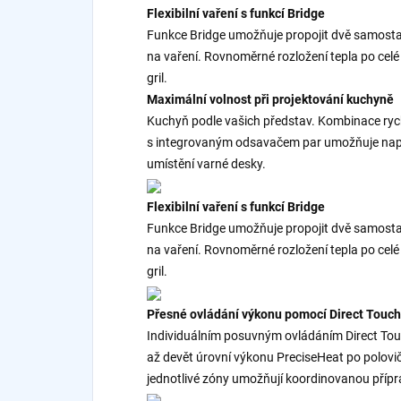
Flexibilní vaření s funkcí Bridge
Funkce Bridge umožňuje propojit dvě samostat
na vaření. Rovnoměrné rozložení tepla po celé 
gril.
Maximální volnost při projektování kuchyně
Kuchyň podle vašich představ. Kombinace ryc
s integrovaným odsavačem par umožňuje napl
umístění varné desky.
Flexibilní vaření s funkcí Bridge
Funkce Bridge umožňuje propojit dvě samostat
na vaření. Rovnoměrné rozložení tepla po celé 
gril.
Přesné ovládání výkonu pomocí Direct Touch
Individuálním posuvným ovládáním Direct To
až devět úrovní výkonu PreciseHeat po polov
jednotlivé zóny umožňují koordinovanou příp