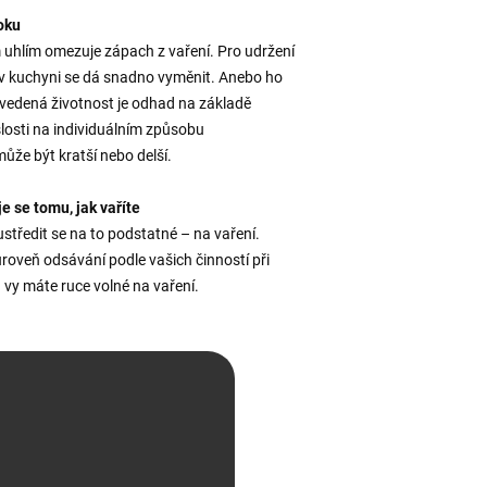
oku
m uhlím omezuje zápach z vaření. Pro udržení
 v kuchyni se dá snadno vyměnit. Anebo ho
Uvedená životnost je odhad na základě
islosti na individuálním způsobu
ůže být kratší nebo delší.
 se tomu, jak vaříte
tředit se na to podstatné – na vaření.
oveň odsávání podle vašich činností při
 vy máte ruce volné na vaření.