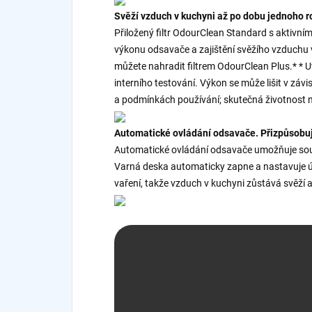
Svěží vzduch v kuchyni až po dobu jednoho r
Přiložený filtr OdourClean Standard s aktivní
výkonu odsavače a zajištění svěžího vzduchu
můžete nahradit filtrem OdourClean Plus.* * 
interního testování. Výkon se může lišit v záv
a podmínkách používání; skutečná životnost m
Automatické ovládání odsavače. Přizpůsobuje
Automatické ovládání odsavače umožňuje sous
Varná deska automaticky zapne a nastavuje úr
vaření, takže vzduch v kuchyni zůstává svěží a