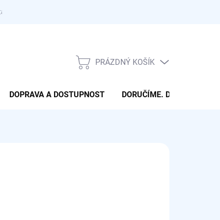
takty
PRÁZDNÝ KOŠÍK
NÁKUPNÍ
KOŠÍK
DOPRAVA A DOSTUPNOST
DORUČÍME. DONESEME. 
OBVYKLE NÁSLEDUJÍCÍ PRACOVNÍ DEN