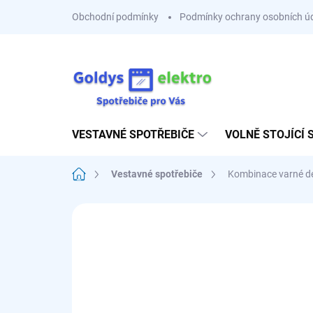
Přejít
Obchodní podmínky
Podmínky ochrany osobních ú
na
obsah
VESTAVNÉ SPOTŘEBIČE
VOLNĚ STOJÍCÍ 
Domů
Vestavné spotřebiče
Kombinace varné d
Neohodnoceno
Podrobnosti hodnoce
NOVINKA
SESTAV SI 3+1 ZDARMA
👑 PRO NÁROČNÉ