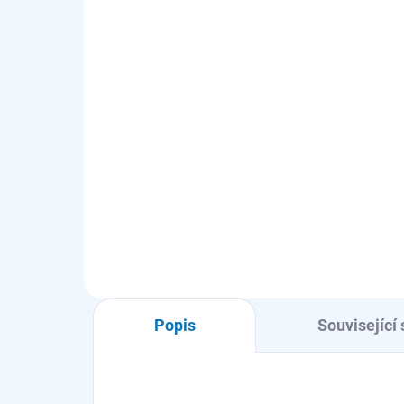
MOMENTÁLNĚ NEDOSTUPNÉ
SKL
Sada nádobí 3 ks - model
Gri
A3SS
A9
2 967 Kč
3 
2 452 Kč bez DPH
2 7
Do košíku
Popis
Související 