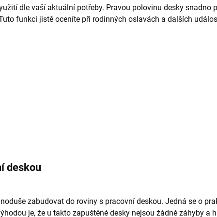
žití dle vaší aktuální potřeby. Pravou polovinu desky snadno pr
 Tuto funkci jistě oceníte při rodinných oslavách a dalších udál
ní deskou
oduše zabudovat do roviny s pracovní deskou. Jedná se o prakt
ýhodou je, že u takto zapuštěné desky nejsou žádné záhyby a hr