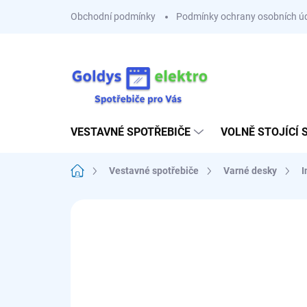
Přejít
Obchodní podmínky
Podmínky ochrany osobních ú
na
obsah
VESTAVNÉ SPOTŘEBIČE
VOLNĚ STOJÍCÍ 
Domů
Vestavné spotřebiče
Varné desky
I
Neohodnoceno
Podrobnosti hodnoce
⚪ ZÁKLADNÍ