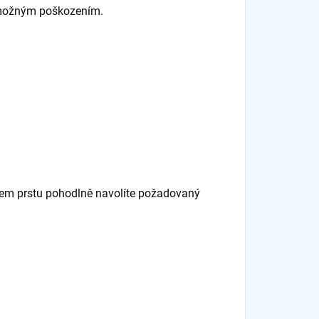
ed možným poškozením.
hem prstu pohodlně navolíte požadovaný