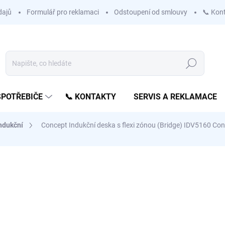
dajů
Formulář pro reklamaci
Odstoupení od smlouvy
📞 Kon
Hledat
SPOTŘEBIČE
📞 KONTAKTY
SERVIS A REKLAMACE
ndukční
Concept Indukční deska s flexi zónou (Bridge) IDV5160
Con
ní
ZNAČKA:
CONCEPT
6 999 Kč
5 784 Kč
bez DPH
Měrná
SKLADEM - EXPEDUJEME 