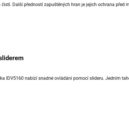
 čistí. Další předností zapuštěných hran je jejich ochrana př
 sliderem
ska IDV5160 nabízí snadné ovládání pomocí slideru. Jedním ta