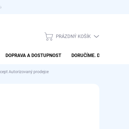
takty
PRÁZDNÝ KOŠÍK
NÁKUPNÍ
KOŠÍK
DOPRAVA A DOSTUPNOST
DORUČÍME. DONESEME. 
cept Autorizovaný prodejce
OBVYKLE NÁSLEDUJÍCÍ PRACOVNÍ DEN