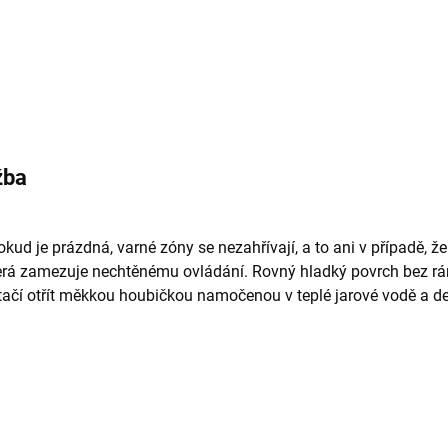
žba
ud je prázdná, varné zóny se nezahřívají, a to ani v případě, že
terá zamezuje nechtěnému ovládání. Rovný hladký povrch bez rá
ačí otřít měkkou houbičkou namočenou v teplé jarové vodě a des