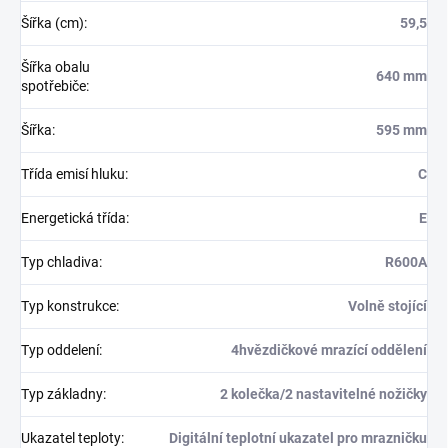
Šířka (cm)
:
59,5
Šířka obalu
640 mm
spotřebiče
:
Šířka
:
595 mm
Třída emisí hluku
:
C
Energetická třída
:
E
Typ chladiva
:
R600A
Typ konstrukce
:
Volně stojící
Typ oddelení
:
4hvězdičkové mrazící oddělení
Typ základny
:
2 kolečka/2 nastavitelné nožičky
Ukazatel teploty
:
Digitální teplotní ukazatel pro mrazničku