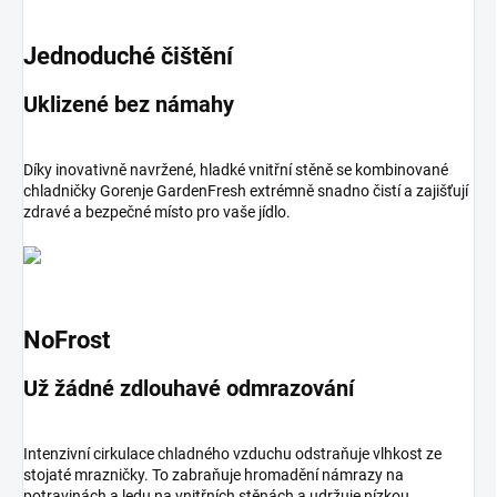
Jednoduché čištění
Uklizené bez námahy
Díky inovativně navržené, hladké vnitřní stěně se kombinované
chladničky Gorenje GardenFresh extrémně snadno čistí a zajišťují
zdravé a bezpečné místo pro vaše jídlo.
NoFrost
Už žádné zdlouhavé odmrazování
Intenzivní cirkulace chladného vzduchu odstraňuje vlhkost ze
stojaté mrazničky. To zabraňuje hromadění námrazy na
potravinách a ledu na vnitřních stěnách a udržuje nízkou