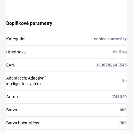
Doplňkové parametry
Kategorie
:
Lednice a mrazáky
Hmotnost
:
61.5 kg
EAN
:
3838782643545
AdaptTech: Adaptivní
Ne
inteligentní systém
:
Art.nb.
:
741020
Barva
:
bílá
Barva boční stěny
:
Bílá