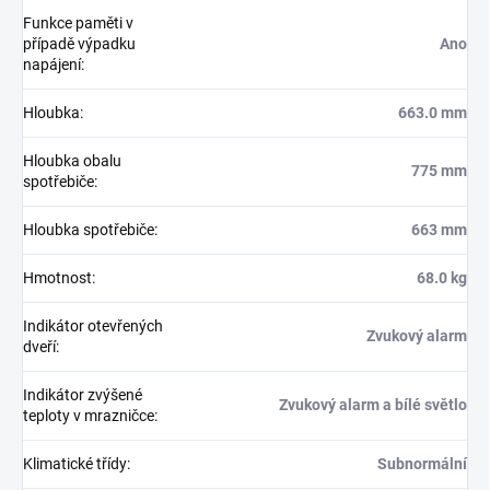
Funkce paměti v
případě výpadku
Ano
napájení
:
Hloubka
:
663.0 mm
Hloubka obalu
775 mm
spotřebiče
:
Hloubka spotřebiče
:
663 mm
Hmotnost
:
68.0 kg
Indikátor otevřených
Zvukový alarm
dveří
:
Indikátor zvýšené
Zvukový alarm a bílé světlo
teploty v mrazničce
:
Klimatické třídy
:
Subnormální