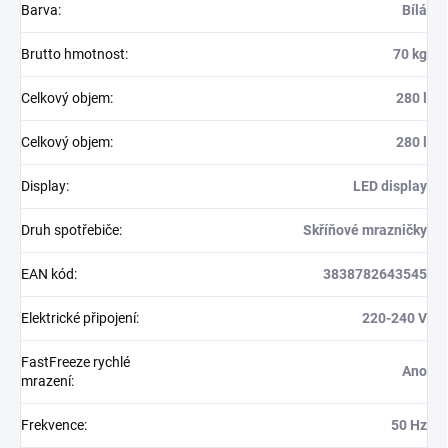
Barva
:
Bílá
Brutto hmotnost
:
70 kg
Celkový objem
:
280 l
Celkový objem
:
280 l
Display
:
LED display
Druh spotřebiče
:
Skříňové mrazničky
EAN kód
:
3838782643545
Elektrické připojení
:
220-240 V
FastFreeze rychlé
Ano
mrazení
:
Frekvence
:
50 Hz