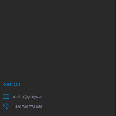
KONTAKT
elektro
@
goldys.cz
+420 736 778 056