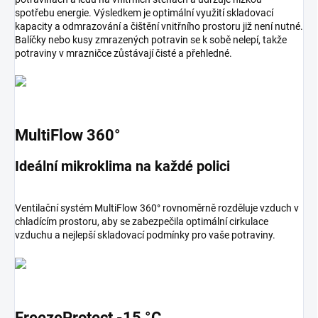
spotřebu energie. Výsledkem je optimální využití skladovací
kapacity a odmrazování a čištění vnitřního prostoru již není nutné.
Balíčky nebo kusy zmrazených potravin se k sobě nelepí, takže
potraviny v mrazničce zůstávají čisté a přehledné.
MultiFlow 360°
Ideální mikroklima na každé polici
Ventilační systém MultiFlow 360° rovnoměrně rozděluje vzduch v
chladícím prostoru, aby se zabezpečila optimální cirkulace
vzduchu a nejlepší skladovací podmínky pro vaše potraviny.
FreezeProtect -15 °C