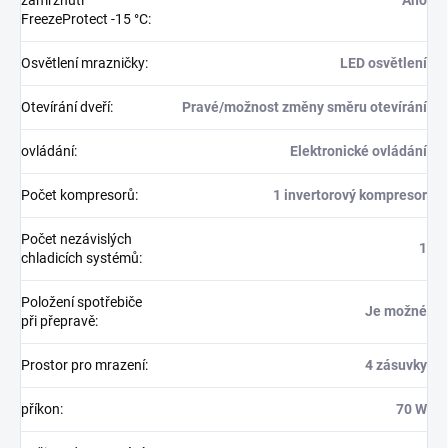
zamrznutí
Ano
FreezeProtect -15 °C
:
Osvětlení mrazničky
:
LED osvětlení
Otevírání dveří
:
Pravé/možnost změny směru otevírání
ovládání
:
Elektronické ovládání
Počet kompresorů
:
1 invertorový kompresor
Počet nezávislých
1
chladicích systémů
:
Položení spotřebiče
Je možné
při přepravě
:
Prostor pro mrazení
:
4 zásuvky
příkon
:
70 W