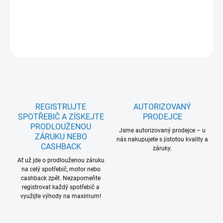
dB, E, bílá, 185 × 59,5 × 66,3 cm
DETAILNÍ INFORMACE
ZEPTAT SE
REGISTRUJTE
AUTORIZOVANÝ
SPOTŘEBIČ A ZÍSKEJTE
PRODEJCE
PRODLOUŽENOU
Jsme autorizovaný prodejce – u
ZÁRUKU NEBO
nás nakupujete s jistotou kvality a
CASHBACK
záruky.
Ať už jde o prodlouženou záruku
na celý spotřebič, motor nebo
cashback zpět. Nezapomeňte
registrovat každý spotřebič a
využijte výhody na maximum!