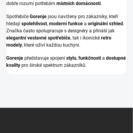
dobře rozumí potřebám
místních domácností
.
Spotřebiče
Gorenje
jsou navrženy pro zákazníky, kteří
hledají
spolehlivost
,
moderní funkce
a
originální vzhled
.
Značka často spolupracuje s designéry a přináší jak
elegantní vestavné spotřebiče
, tak i ikonické
retro
modely
, které oživí každou kuchyni.
Gorenje
představuje spojení
stylu
,
funkčnosti
a
dostupné
kvality
pro široké spektrum zákazníků.
Z
á
p
a