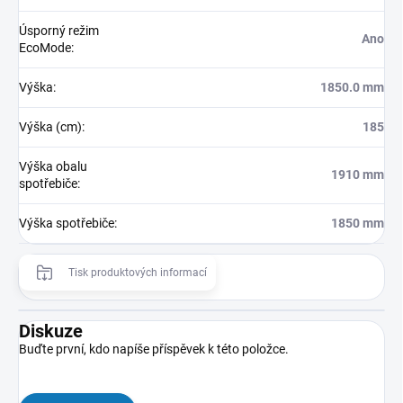
Úsporný režim
Ano
EcoMode
:
Výška
:
1850.0 mm
Výška (cm)
:
185
Výška obalu
1910 mm
spotřebiče
:
Výška spotřebiče
:
1850 mm
Tisk produktových informací
Diskuze
Buďte první, kdo napíše příspěvek k této položce.