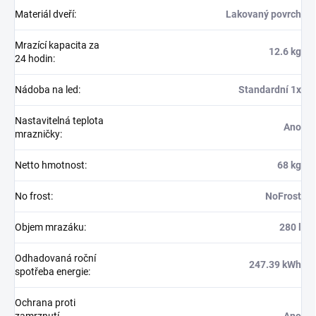
Materiál dveří
:
Lakovaný povrch
Mrazící kapacita za
12.6 kg
24 hodin
:
Nádoba na led
:
Standardní 1x
Nastavitelná teplota
Ano
mrazničky
:
Netto hmotnost
:
68 kg
No frost
:
NoFrost
Objem mrazáku
:
280 l
Odhadovaná roční
247.39 kWh
spotřeba energie
:
Ochrana proti