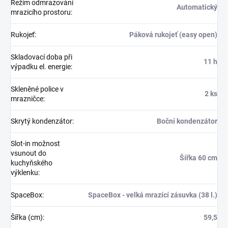
Režim odmrazování
Automatický
mrazicího prostoru
:
Rukojeť
:
Páková rukojeť (easy open)
Skladovací doba při
11 h
výpadku el. energie
:
Skleněné police v
2 ks
mrazničce
:
Skrytý kondenzátor
:
Boční kondenzátor
Slot-in možnost
vsunout do
Šířka 60 cm
kuchyňského
výklenku
:
SpaceBox
:
SpaceBox - velká mrazící zásuvka (38 l.)
Šířka (cm)
:
59,5