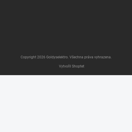
Copyright 2026
Goldyselektro
. Všechna práva vyhrazena.
Vytvořil Shoptet