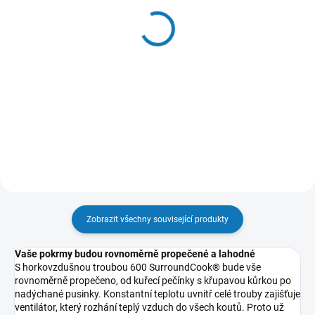
Nastavitelný plech na
BakeWell Easy2Clean (L)
pečení - model
- model E9OOEC01L
M9OOET101
758 Kč
599 Kč
626 Kč bez DPH
495 Kč bez DPH
Do košíku
Do košíku
Zobrazit všechny související produkty
Vaše pokrmy budou rovnoměrně propečené a lahodné
S horkovzdušnou troubou 600 SurroundCook® bude vše
rovnoměrně propečeno, od kuřecí pečínky s křupavou kůrkou po
nadýchané pusinky. Konstantní teplotu uvnitř celé trouby zajišťuje
ventilátor, který rozhání teplý vzduch do všech koutů. Proto už