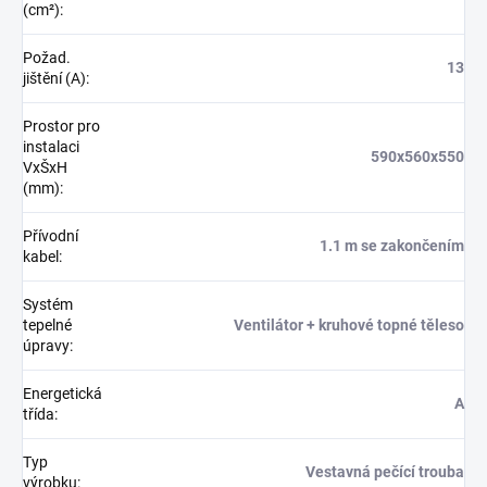
(cm²)
:
Požad.
13
jištění (A)
:
Prostor pro
instalaci
590x560x550
VxŠxH
(mm)
:
Přívodní
1.1 m se zakončením
kabel
:
Systém
tepelné
Ventilátor + kruhové topné těleso
úpravy
:
Energetická
A
třída
:
Typ
Vestavná pečící trouba
výrobku
: