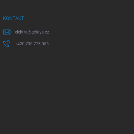
KONTAKT
elektro
@
goldys.cz
+420 736 778 056