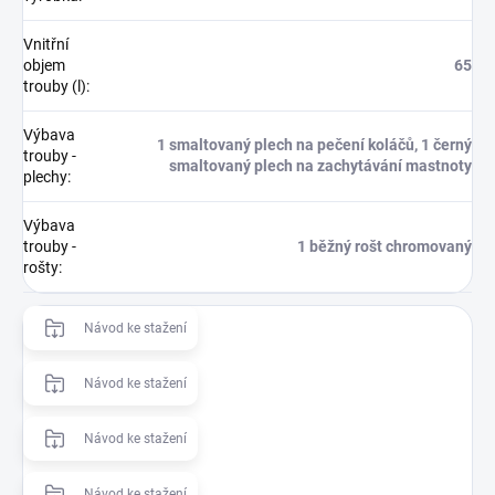
Vnitřní
objem
65
trouby (l)
:
Výbava
1 smaltovaný plech na pečení koláčů, 1 černý
trouby -
smaltovaný plech na zachytávání mastnoty
plechy
:
Výbava
trouby -
1 běžný rošt chromovaný
rošty
:
Návod ke stažení
Návod ke stažení
Návod ke stažení
Návod ke stažení