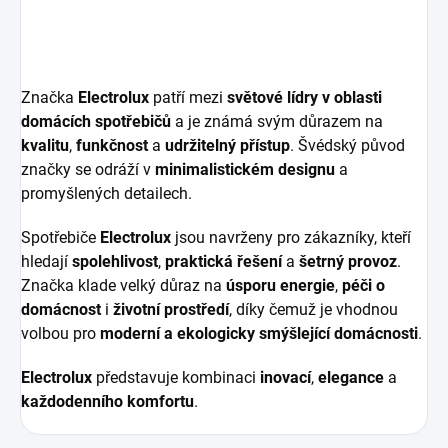
Značka
Electrolux
patří mezi
světové lídry v oblasti
domácích spotřebičů
a je známá svým důrazem na
kvalitu
,
funkčnost
a
udržitelný přístup
. Švédský původ
značky se odráží v
minimalistickém designu
a
promyšlených detailech.
Spotřebiče
Electrolux
jsou navrženy pro zákazníky, kteří
hledají
spolehlivost
,
praktická řešení
a
šetrný provoz
.
Značka klade velký důraz na
úsporu energie
,
péči o
domácnost
i
životní prostředí
, díky čemuž je vhodnou
volbou pro
moderní a ekologicky smýšlející domácnosti
.
Electrolux
představuje kombinaci
inovací
,
elegance
a
každodenního komfortu
.