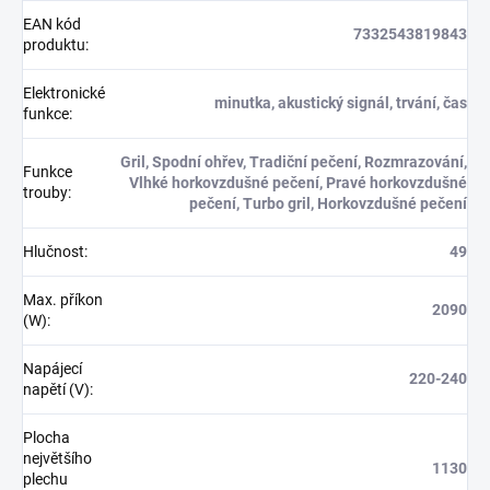
EAN kód
7332543819843
produktu
:
Elektronické
minutka, akustický signál, trvání, čas
funkce
:
Gril, Spodní ohřev, Tradiční pečení, Rozmrazování,
Funkce
Vlhké horkovzdušné pečení, Pravé horkovzdušné
trouby
:
pečení, Turbo gril, Horkovzdušné pečení
Hlučnost
:
49
Max. příkon
2090
(W)
:
Napájecí
220-240
napětí (V)
:
Plocha
největšího
1130
plechu