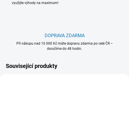
využijte výhody na maximum!
DOPRAVA ZDARMA
Při nákupu nad 10 000 Kč máte dopravu zdarma po celé ČR –
doručíme do 48 hodin.
Související produkty
902 986 647
902 986 679
SKLADEM - EXPEDUJEME OBVYKLE
MOMENTÁLNĚ NEDOSTUPNÉ
NÁSLEDUJÍCÍ PRACOVNÍ DEN