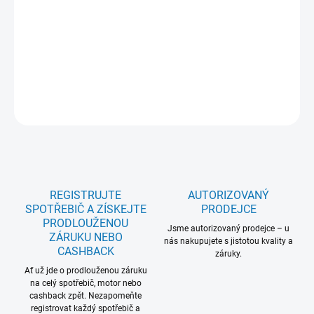
Zasunovací ovladače; Teleskopické výsuvy: Ano; Teplotní sonda:
Ne; SoftClosing: Ne; Barva: Černá; Počet skel: 2; Rozměr VxŠxH
(mm): 590x594x560; Rozsah teplot (°C): 50-250; 5 let záruka na
celý model: Ne
DETAILNÍ INFORMACE
ZEPTAT SE
REGISTRUJTE
AUTORIZOVANÝ
SPOTŘEBIČ A ZÍSKEJTE
PRODEJCE
PRODLOUŽENOU
Jsme autorizovaný prodejce – u
ZÁRUKU NEBO
nás nakupujete s jistotou kvality a
CASHBACK
záruky.
Ať už jde o prodlouženou záruku
na celý spotřebič, motor nebo
cashback zpět. Nezapomeňte
registrovat každý spotřebič a