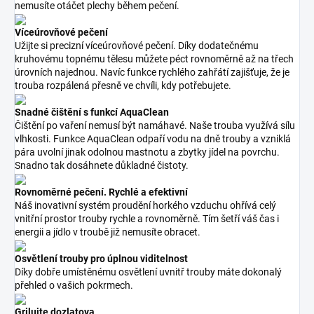
nemusíte otáčet plechy během pečení.
Víceúrovňové pečení
Užijte si precizní víceúrovňové pečení. Díky dodatečnému
kruhovému topnému tělesu můžete péct rovnoměrně až na třech
úrovních najednou. Navíc funkce rychlého zahřátí zajišťuje, že je
trouba rozpálená přesně ve chvíli, kdy potřebujete.
Snadné čištění s funkcí AquaClean
Čištění po vaření nemusí být namáhavé. Naše trouba využívá sílu
vlhkosti. Funkce AquaClean odpaří vodu na dně trouby a vzniklá
pára uvolní jinak odolnou mastnotu a zbytky jídel na povrchu.
Snadno tak dosáhnete důkladné čistoty.
Rovnoměrné pečení. Rychlé a efektivní
Náš inovativní systém proudění horkého vzduchu ohřívá celý
vnitřní prostor trouby rychle a rovnoměrně. Tím šetří váš čas i
energii a jídlo v troubě již nemusíte obracet.
Osvětlení trouby pro úplnou viditelnost
Díky dobře umístěnému osvětlení uvnitř trouby máte dokonalý
přehled o vašich pokrmech.
Grilujte dozlatova