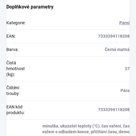
Doplňkové parametry
Kategorie
:
Parní
EAN
:
7333394118208
Barva
:
Černá matná
Čistá
hmotnost
37
(kg)
:
Čištění
Pára
trouby
:
EAN kód
7333394118208
produktu
:
minutka, ukazatel teploty (°C), čas vaření, čas
vaření s odhadem konce, přičítání času, demo