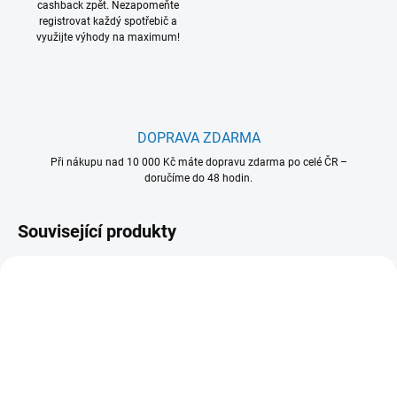
cashback zpět. Nezapomeňte
registrovat každý spotřebič a
využijte výhody na maximum!
DOPRAVA ZDARMA
Při nákupu nad 10 000 Kč máte dopravu zdarma po celé ČR –
doručíme do 48 hodin.
Související produkty
902 980 438
902 986 529