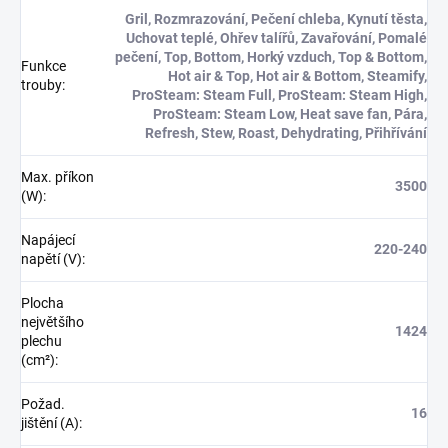
Gril, Rozmrazování, Pečení chleba, Kynutí těsta,
Uchovat teplé, Ohřev talířů, Zavařování, Pomalé
pečení, Top, Bottom, Horký vzduch, Top & Bottom,
Funkce
Hot air & Top, Hot air & Bottom, Steamify,
trouby
:
ProSteam: Steam Full, ProSteam: Steam High,
ProSteam: Steam Low, Heat save fan, Pára,
Refresh, Stew, Roast, Dehydrating, Přihřívání
Max. příkon
3500
(W)
:
Napájecí
220-240
napětí (V)
:
Plocha
největšího
1424
plechu
(cm²)
:
Požad.
16
jištění (A)
: