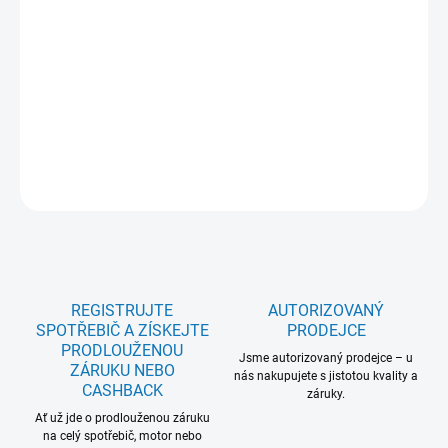
ProAssist / SteamBoost / WiFi; Samočištění: Parní; Vnitřní objem
(l): 70; Ovládání: Dotykové intuitivní ovládání, barevný TFT displej,
CookSmart Touch +; Teleskopické výsuvy: Ano; Teplotní sonda:
Ano; SoftClosing: Ano; Barva: Matt Black; Počet skel: 3; Rozměr
VxŠxH (mm): ; Rozsah teplot (°C): 30-230; 5 let záruka na celý
model: Ne
DETAILNÍ INFORMACE
ZEPTAT SE
REGISTRUJTE
AUTORIZOVANÝ
SPOTŘEBIČ A ZÍSKEJTE
PRODEJCE
PRODLOUŽENOU
Jsme autorizovaný prodejce – u
ZÁRUKU NEBO
nás nakupujete s jistotou kvality a
CASHBACK
záruky.
Ať už jde o prodlouženou záruku
na celý spotřebič, motor nebo