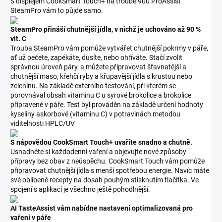
S displejem CookSmart Touch+ na troubě 900 ProAssist
SteamPro vám to půjde samo.
SteamPro přináší chutnější jídla, v nichž je uchováno až 90 %
vit. C
Trouba SteamPro vám pomůže vytvářet chutnější pokrmy v páře,
ať už pečete, zapékáte, dusíte, nebo ohříváte. Stačí zvolit
správnou úroveň páry, a můžete připravovat šťavnatější a
chutnější maso, křehčí ryby a křupavější jídla s krustou nebo
zeleninu. Na základě externího testování, při kterém se
porovnával obsah vitaminu C u syrové brokolice a brokolice
připravené v páře. Test byl prováděn na základě určení hodnoty
kyseliny askorbové (vitaminu C) v potravinách metodou
viditelnosti HPLC/UV
S nápovědou CookSmart Touch+ uvaříte snadno a chutně.
Usnadněte si každodenní vaření a objevujte nové způsoby
přípravy bez obav z neúspěchu. CookSmart Touch vám pomůže
připravovat chutnější jídla s menší spotřebou energie. Navíc máte
své oblíbené recepty na dosah pouhým stisknutím tlačítka. Ve
spojení s aplikací je všechno ještě pohodlnější.
AI TasteAssist vám nabídne nastavení optimalizovaná pro
vaření v páře