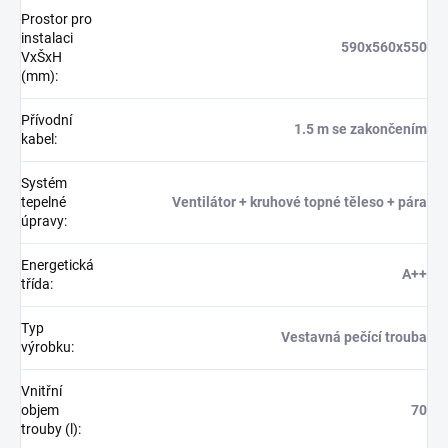
Prostor pro
instalaci
590x560x550
VxŠxH
(mm)
:
Přívodní
1.5 m se zakončením
kabel
:
Systém
tepelné
Ventilátor + kruhové topné těleso + pára
úpravy
:
Energetická
A++
třída
:
Typ
Vestavná pečící trouba
výrobku
:
Vnitřní
objem
70
trouby (l)
: