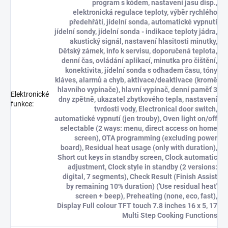
program s kódem, nastavení jasu disp.,
elektronická regulace teploty, výběr rychlého
předehřátí, jídelní sonda, automatické vypnutí
jídelní sondy, jídelní sonda - indikace teploty jádra,
akustický signál, nastavení hlasitosti minutky,
Dětský zámek, info k servisu, doporučená teplota,
denní čas, ovládání aplikací, minutka pro čištění,
konektivita, jídelní sonda s odhadem času, tóny
kláves, alarmů a chyb, aktivace/deaktivace (kromě
hlavního vypínače), hlavní vypínač, denní paměť 3
Elektronické
dny zpětně, ukazatel zbytkového tepla, nastavení
funkce
:
tvrdosti vody, Electronical door switch,
automatické vypnutí (jen trouby), Oven light on/off
selectable (2 ways: menu, direct access on home
screen), OTA programming (excluding power
board), Residual heat usage (only with duration),
Short cut keys in standby screen, Clock automatic
adjustment, Clock style in standby (2 versions:
digital, 7 segments), Check Result (Finish Assist
by remaining 10% duration) ('Use residual heat'
screen + beep), Preheating (none, eco, fast),
Display Full colour TFT touch 7.8 inches 16 x 5, 17
Multi Step Cooking Functions