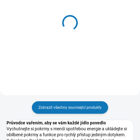
SKLADEM - EXPEDUJEME OBVYKLE
SKLADEM - EXPEDUJEME OBVYKLE
NÁSLEDUJÍCÍ PRACOVNÍ DEN
NÁSLEDUJÍCÍ PRACOVNÍ DEN
Plech na pečivo
Odvápňovač parních trub
Easy2Clean - model
250 ml - model
E1OOEC02
M3OCD301
1 686 Kč
198 Kč
1 393 Kč bez DPH
164 Kč bez DPH
Do košíku
Do košíku
Zobrazit všechny související produkty
Průvodce vařením, aby se vám každé jídlo povedlo
Vychutnejte si pokrmy s menší spotřebou energie a ukládejte si
oblíbené pokrmy a funkce pro rychlý přístup jediným dotykem.