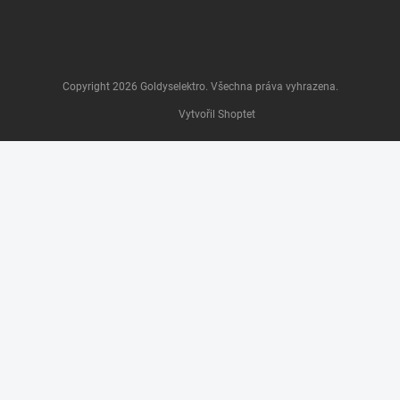
Copyright 2026
Goldyselektro
. Všechna práva vyhrazena.
Vytvořil Shoptet