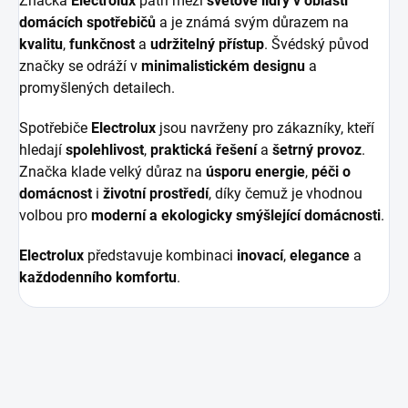
Značka
Electrolux
patří mezi
světové lídry v oblasti
domácích spotřebičů
a je známá svým důrazem na
kvalitu
,
funkčnost
a
udržitelný přístup
. Švédský původ
značky se odráží v
minimalistickém designu
a
promyšlených detailech.
Spotřebiče
Electrolux
jsou navrženy pro zákazníky, kteří
hledají
spolehlivost
,
praktická řešení
a
šetrný provoz
.
Značka klade velký důraz na
úsporu energie
,
péči o
domácnost
i
životní prostředí
, díky čemuž je vhodnou
volbou pro
moderní a ekologicky smýšlející domácnosti
.
Electrolux
představuje kombinaci
inovací
,
elegance
a
každodenního komfortu
.