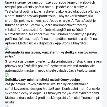
Umělá inteligence vám pomůže s úpravou běžných webových
receptů pro vaření v páře a rovnou je odešle do trouby. AI
TasteAssist optimalizuje nastavení, jako je teplota, doba přípravy
a parní funkce pro vaši parní troubu, abyste vařili zdravější a
chutnější pokrmy s menší spotřebou energie. AI TasteAssist je
funkce aplikace Electrolux, která umí importovat recepty
v italštině, francouzštině, němčině, angličtině, švédštině
a nizozemštině. Na konci roku 2025 budou přidány tyto jazyky:
polština, čeština, maďarština, rumunština, norština a dánština.
Aplikace Electrolux je k dispozici v App Storu a Play Storu.
Automatické nastavení, konzistentní výsledky s asistovaným
vaření
S funkcí asistovaného vaření získáte intuitivní přístup k nastavení
přípravy nejrůznějších pokrmů. Vyberte si, zda má trouba vše
automaticky nastavit, nebo chcete ovládat čas a teplotu sami.
Sofistikovaný, minimalistický matně černý design
Zažijte novou úroveň estetické kvality díky elegantnímu a
sofistikovanému designu Matte Black. Kontrastní matné a lesklé
skleněné plochy se doplňují s tmavými tóny a leštěnými hranami.
Matná textura odolná proti otiskům prstů vám ušetří námahu při
úklidu.