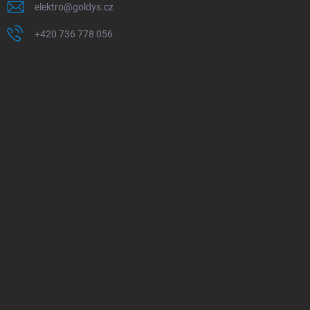
elektro
@
goldys.cz
+420 736 778 056