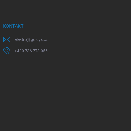
KONTAKT
elektro
@
goldys.cz
+420 736 778 056