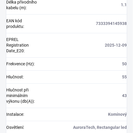
Délka přívodního
1.1
kabelu (m)
:
EAN kód
7333394145938
produktu
:
EPREL
Registration
2025-12-09
Date_E20
:
Frekvence (Hz)
:
50
Hlučnost
:
55
Hlučnost při
minimálním
43
výkonu (db(A))
:
Instalace
:
Komínový
Osvětlení
:
AuroraTech, Rectangular led