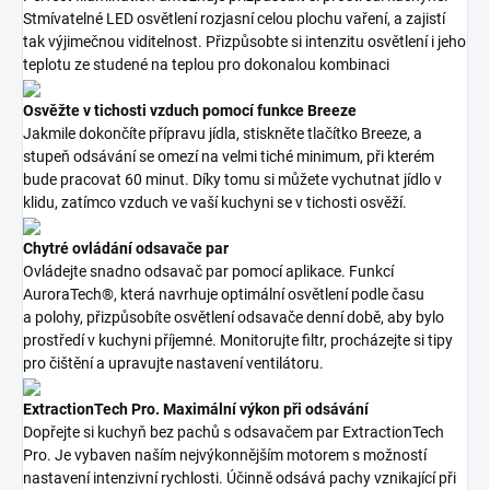
Stmívatelné LED osvětlení rozjasní celou plochu vaření, a zajistí
tak výjimečnou viditelnost. Přizpůsobte si intenzitu osvětlení i jeho
teplotu ze studené na teplou pro dokonalou kombinaci
Osvěžte v tichosti vzduch pomocí funkce Breeze
Jakmile dokončíte přípravu jídla, stiskněte tlačítko Breeze, a
stupeň odsávání se omezí na velmi tiché minimum, při kterém
bude pracovat 60 minut. Díky tomu si můžete vychutnat jídlo v
klidu, zatímco vzduch ve vaší kuchyni se v tichosti osvěží.
Chytré ovládání odsavače par
Ovládejte snadno odsavač par pomocí aplikace. Funkcí
AuroraTech®, která navrhuje optimální osvětlení podle času
a polohy, přizpůsobíte osvětlení odsavače denní době, aby bylo
prostředí v kuchyni příjemné. Monitorujte filtr, procházejte si tipy
pro čištění a upravujte nastavení ventilátoru.
ExtractionTech Pro. Maximální výkon při odsávání
Dopřejte si kuchyň bez pachů s odsavačem par ExtractionTech
Pro. Je vybaven naším nejvýkonnějším motorem s možností
nastavení intenzivní rychlosti. Účinně odsává pachy vznikající při