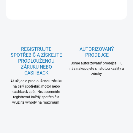
ZEPTAT SE
REGISTRUJTE
AUTORIZOVANÝ
SPOTŘEBIČ A ZÍSKEJTE
PRODEJCE
PRODLOUŽENOU
Jsme autorizovaný prodejce – u
ZÁRUKU NEBO
nás nakupujete s jistotou kvality a
CASHBACK
záruky.
Ať už jde o prodlouženou záruku
na celý spotřebič, motor nebo
cashback zpět. Nezapomeňte
registrovat každý spotřebič a
využijte výhody na maximum!