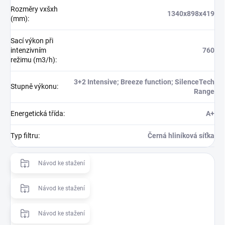
Rozměry vxšxh
1340x898x419
(mm)
:
Sací výkon při
intenzivním
760
režimu (m3/h)
:
3+2 Intensive; Breeze function; SilenceTech
Stupně výkonu
:
Range
Energetická třída
:
A+
Typ filtru
:
Černá hliníková síťka
Návod ke stažení
Návod ke stažení
Návod ke stažení