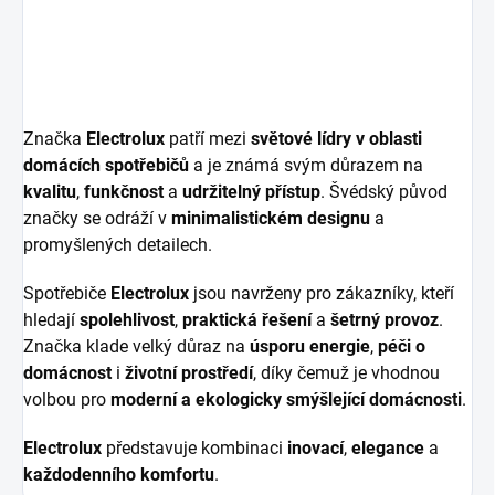
Značka
Electrolux
patří mezi
světové lídry v oblasti
domácích spotřebičů
a je známá svým důrazem na
kvalitu
,
funkčnost
a
udržitelný přístup
. Švédský původ
značky se odráží v
minimalistickém designu
a
promyšlených detailech.
Spotřebiče
Electrolux
jsou navrženy pro zákazníky, kteří
hledají
spolehlivost
,
praktická řešení
a
šetrný provoz
.
Značka klade velký důraz na
úsporu energie
,
péči o
domácnost
i
životní prostředí
, díky čemuž je vhodnou
volbou pro
moderní a ekologicky smýšlející domácnosti
.
Electrolux
představuje kombinaci
inovací
,
elegance
a
každodenního komfortu
.