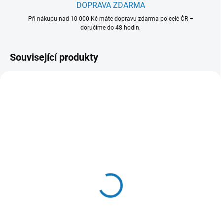
DOPRAVA ZDARMA
Při nákupu nad 10 000 Kč máte dopravu zdarma po celé ČR –
doručíme do 48 hodin.
Související produkty
902 986 506
SKLADEM - EXPEDUJEME OBVYKLE
NÁSLEDUJÍCÍ PRACOVNÍ DEN
OdourClean Standard
Carbon filtr - model
MCFB91
749 Kč