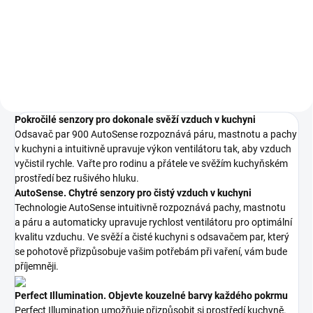
619 Kč bez DPH
Do košíku
Pokročilé senzory pro dokonale svěží vzduch v kuchyni
Odsavač par 900 AutoSense rozpoznává páru, mastnotu a pachy
v kuchyni a intuitivně upravuje výkon ventilátoru tak, aby vzduch
vyčistil rychle. Vařte pro rodinu a přátele ve svěžím kuchyňském
prostředí bez rušivého hluku.
AutoSense. Chytré senzory pro čistý vzduch v kuchyni
Technologie AutoSense intuitivně rozpoznává pachy, mastnotu
a páru a automaticky upravuje rychlost ventilátoru pro optimální
kvalitu vzduchu. Ve svěží a čisté kuchyni s odsavačem par, který
se pohotově přizpůsobuje vašim potřebám při vaření, vám bude
příjemněji.
Perfect Illumination. Objevte kouzelné barvy každého pokrmu
Perfect Illumination umožňuje přizpůsobit si prostředí kuchyně.