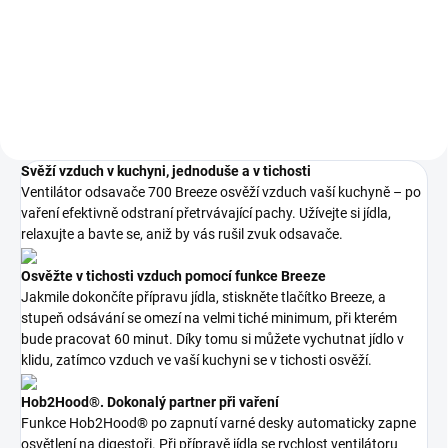
681 Kč bez DPH
Do košíku
Do košíku
Svěží vzduch v kuchyni, jednoduše a v tichosti
Ventilátor odsavače 700 Breeze osvěží vzduch vaší kuchyně – po
vaření efektivně odstraní přetrvávající pachy. Užívejte si jídla,
relaxujte a bavte se, aniž by vás rušil zvuk odsavače.
Osvěžte v tichosti vzduch pomocí funkce Breeze
Jakmile dokončíte přípravu jídla, stiskněte tlačítko Breeze, a
stupeň odsávání se omezí na velmi tiché minimum, při kterém
bude pracovat 60 minut. Díky tomu si můžete vychutnat jídlo v
klidu, zatímco vzduch ve vaší kuchyni se v tichosti osvěží.
Hob2Hood®. Dokonalý partner při vaření
Funkce Hob2Hood® po zapnutí varné desky automaticky zapne
osvětlení na digestoři. Při přípravě jídla se rychlost ventilátoru