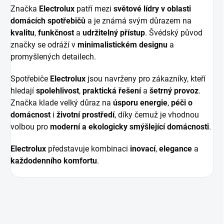
Značka
Electrolux
patří mezi
světové lídry v oblasti
domácích spotřebičů
a je známá svým důrazem na
kvalitu
,
funkčnost
a
udržitelný přístup
. Švédský původ
značky se odráží v
minimalistickém designu
a
promyšlených detailech.
Spotřebiče
Electrolux
jsou navrženy pro zákazníky, kteří
hledají
spolehlivost
,
praktická řešení
a
šetrný provoz
.
Značka klade velký důraz na
úsporu energie
,
péči o
domácnost
i
životní prostředí
, díky čemuž je vhodnou
volbou pro
moderní a ekologicky smýšlející domácnosti
.
Electrolux
představuje kombinaci
inovací
,
elegance
a
každodenního komfortu
.