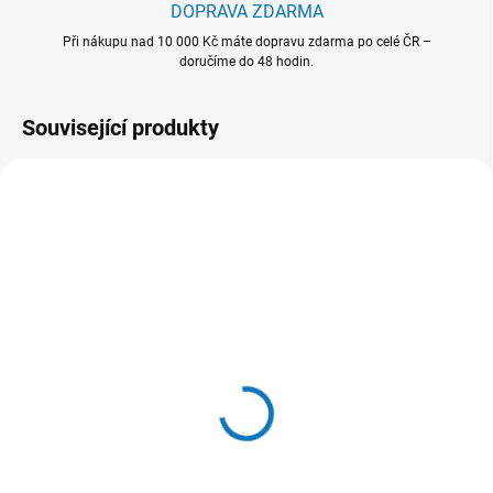
DOPRAVA ZDARMA
Při nákupu nad 10 000 Kč máte dopravu zdarma po celé ČR –
doručíme do 48 hodin.
Související produkty
902 980 427
902 986 586
SKLADEM - EXPEDUJEME OBVYKLE
SKLADEM - EXPEDUJEME OBVYKLE
NÁSLEDUJÍCÍ PRACOVNÍ DEN
NÁSLEDUJÍCÍ PRACOVNÍ DEN
OdourClean Standard
OdourClean Plus Carbon
Carbon filtr - model
filtr - model MCFB79PL
MCFB87
4 875 Kč
824 Kč
4 029 Kč bez DPH