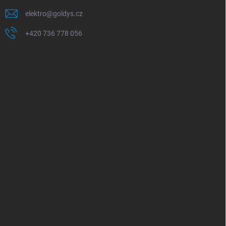
elektro
@
goldys.cz
+420 736 778 056