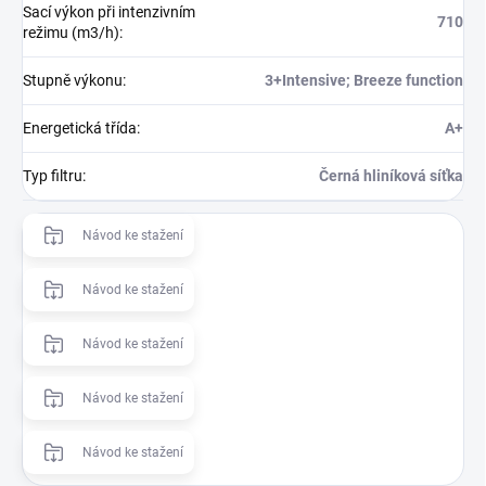
Sací výkon při intenzivním
710
režimu (m3/h)
:
Stupně výkonu
:
3+Intensive; Breeze function
Energetická třída
:
A+
Typ filtru
:
Černá hliníková síťka
Návod ke stažení
Návod ke stažení
Návod ke stažení
Návod ke stažení
Návod ke stažení