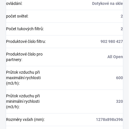
ovládání
:
Dotykové na skle
počet světel
:
2
Počet tukových filtrů
:
2
Produktové číslo filtru
:
902 980 427
Produktové číslo pro
All Open
partnery
:
Průtok vzduchu při
maximální rychlosti
600
(m3/h)
:
Průtok vzduchu při
minimální rychlosti
320
(m3/h)
:
Rozměry vxšxh (mm)
:
1278x898x396