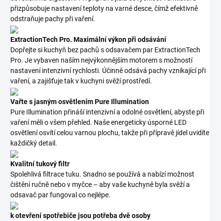
přizpůsobuje nastavení teploty na varné desce, čímž efektivně
odstraňuje pachy při vaření.
ExtractionTech Pro. Maximální výkon při odsávání
Dopřejte si kuchyň bez pachů s odsavačem par ExtractionTech
Pro. Je vybaven naším nejvýkonnějším motorem s možností
nastavení intenzivní rychlosti. Účinně odsává pachy vznikající při
vaření, a zajišťuje tak v kuchyni svěží prostředí.
Vařte s jasným osvětlením Pure Illumination
Pure Illumination přináší intenzivní a odolné osvětlení, abyste při
vaření měli o všem přehled. Naše energeticky úsporné LED
osvětlení osvítí celou varnou plochu, takže při přípravě jídel uvidíte
každičký detail.
Kvalitní tukový filtr
Spolehlivá filtrace tuku. Snadno se používá a nabízí možnost
čištění ručně nebo v myčce – aby vaše kuchyně byla svěží a
odsavač par fungoval co nejlépe.
k otevření spotřebiče jsou potřeba dvě osoby