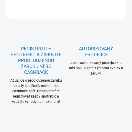
ZEPTAT SE
REGISTRUJTE
AUTORIZOVANÝ
SPOTŘEBIČ A ZÍSKEJTE
PRODEJCE
PRODLOUŽENOU
Jsme autorizovaný prodejce – u
ZÁRUKU NEBO
nás nakupujete s jistotou kvality a
CASHBACK
záruky.
Ať už jde o prodlouženou záruku
na celý spotřebič, motor nebo
cashback zpět. Nezapomeňte
registrovat každý spotřebič a
využijte výhody na maximum!