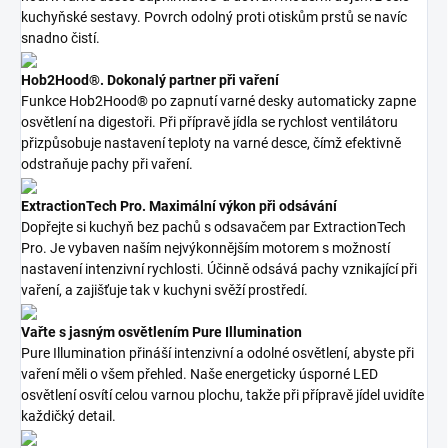
kuchyňské sestavy. Povrch odolný proti otiskům prstů se navíc
snadno čistí.
Hob2Hood®. Dokonalý partner při vaření
Funkce Hob2Hood® po zapnutí varné desky automaticky zapne
osvětlení na digestoři. Při přípravě jídla se rychlost ventilátoru
přizpůsobuje nastavení teploty na varné desce, čímž efektivně
odstraňuje pachy při vaření.
ExtractionTech Pro. Maximální výkon při odsávání
Dopřejte si kuchyň bez pachů s odsavačem par ExtractionTech
Pro. Je vybaven naším nejvýkonnějším motorem s možností
nastavení intenzivní rychlosti. Účinně odsává pachy vznikající při
vaření, a zajišťuje tak v kuchyni svěží prostředí.
Vařte s jasným osvětlením Pure Illumination
Pure Illumination přináší intenzivní a odolné osvětlení, abyste při
vaření měli o všem přehled. Naše energeticky úsporné LED
osvětlení osvítí celou varnou plochu, takže při přípravě jídel uvidíte
každičký detail.