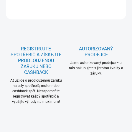
ZEPTAT SE
REGISTRUJTE
AUTORIZOVANÝ
SPOTŘEBIČ A ZÍSKEJTE
PRODEJCE
PRODLOUŽENOU
Jsme autorizovaný prodejce – u
ZÁRUKU NEBO
nás nakupujete s jistotou kvality a
CASHBACK
záruky.
Ať už jde o prodlouženou záruku
na celý spotřebič, motor nebo
cashback zpět. Nezapomeňte
registrovat každý spotřebič a
využijte výhody na maximum!