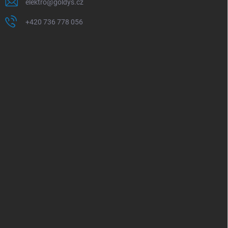
elektro
@
goldys.cz
+420 736 778 056