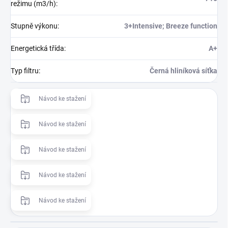
režimu (m3/h)
:
Stupně výkonu
:
3+Intensive; Breeze function
Energetická třída
:
A+
Typ filtru
:
Černá hliníková síťka
Návod ke stažení
Návod ke stažení
Návod ke stažení
Návod ke stažení
Návod ke stažení