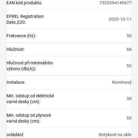
EAN kód produktu
:
7333394149677
EPREL Registration
2025-12-11
Date_E20
:
Frekvence (Hz)
:
50
Hlučnost
:
66
Hlučnost při minimálním
52
výkonu (db(A))
:
Instalace
:
Komínový
Min. odstup od elektrické
50
varné desky (cm)
:
Min. odstup od plynové
55
varné desky (cm)
:
ovládání
:
Dotykové na skle