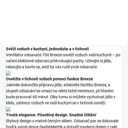
681 Kč bez DPH
Do košíku
Do košíku
Svěží vzduch v kuchyni, jednoduše a v tichosti
Ventilátor odsavače 700 Breeze osvěží vzduch vaší kuchyně – po
vaření efektivně odstraní přetrvávající pachy. Užívejte si jídla,
relaxujte a bavte se, aniž by vás rušil zvuk odsavače.
Osvěžte v tichosti vzduch pomocí funkce Breeze
Jakmile dokončíte přípravu jídla, stiskněte tlačítko Breeze, a
stupeň odsávání se omezí na velmi tiché minimum, při kterém
bude pracovat 60 minut. Díky tomu si můžete vychutnat jídlo v
klidu, zatímco vzduch ve vaší kuchyni se v tichosti osvěží.
Trvalá elegance. Působivý design. Snadné čištění
Stylový design s matně černým sklem. Odsavač par se dokonale
hodí k varné desce SaphirMatt® a dotváří moderní dojem z celé