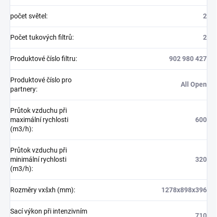
počet světel
:
2
Počet tukových filtrů
:
2
Produktové číslo filtru
:
902 980 427
Produktové číslo pro
All Open
partnery
:
Průtok vzduchu při
maximální rychlosti
600
(m3/h)
:
Průtok vzduchu při
minimální rychlosti
320
(m3/h)
:
Rozměry vxšxh (mm)
:
1278x898x396
Sací výkon při intenzivním
710