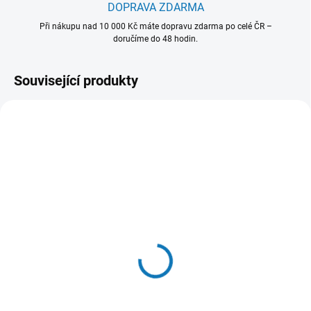
DOPRAVA ZDARMA
Při nákupu nad 10 000 Kč máte dopravu zdarma po celé ČR –
doručíme do 48 hodin.
Související produkty
902 980 427
902 986 586
SKLADEM - EXPEDUJEME OBVYKLE
SKLADEM - EXPEDUJEME OBVYKLE
NÁSLEDUJÍCÍ PRACOVNÍ DEN
NÁSLEDUJÍCÍ PRACOVNÍ DEN
OdourClean Standard
OdourClean Plus Carbon
Carbon filtr - model
filtr - model MCFB79PL
MCFB87
4 875 Kč
824 Kč
4 029 Kč bez DPH