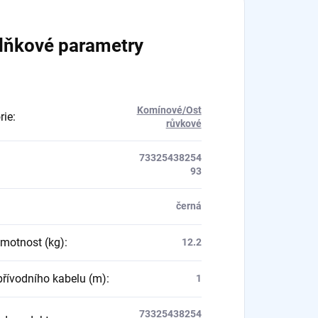
lňkové parametry
Komínové/Ost
rie
:
růvkové
73325438254
93
černá
hmotnost (kg)
:
12.2
přívodního kabelu (m)
:
1
73325438254