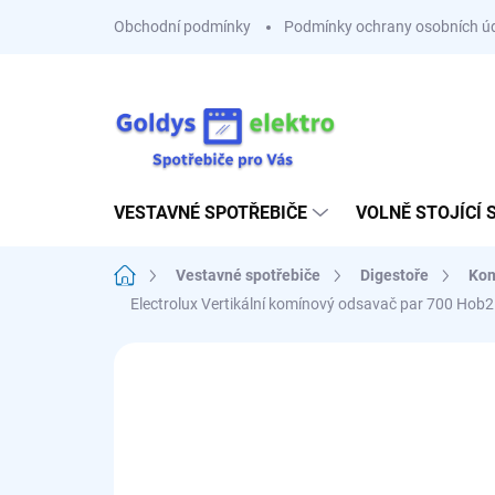
Přejít
Obchodní podmínky
Podmínky ochrany osobních ú
na
obsah
VESTAVNÉ SPOTŘEBIČE
VOLNĚ STOJÍCÍ 
Domů
Vestavné spotřebiče
Digestoře
Kom
Electrolux Vertikální komínový odsavač par 700 H
Neohodnoceno
Podrobnosti hodnoce
C
SESTAV SI 3+1 ZDARMA
👍 ZLATÝ STŘED