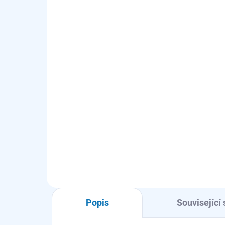
SKLADEM - EXPEDUJEME OBVYKLE
SKL
NÁSLEDUJÍCÍ PRACOVNÍ DEN
OdourClean Standard
Od
Carbon filtr - model
fi
MCFB87
4 
824 Kč
4 0
681 Kč bez DPH
Do košíku
Popis
Související 