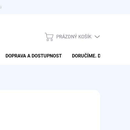
takty
PRÁZDNÝ KOŠÍK
NÁKUPNÍ
KOŠÍK
DOPRAVA A DOSTUPNOST
DORUČÍME. DONESEME. 