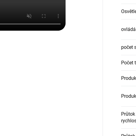
Osvětl
ovládá
počet s
Počet t
Produkt
Produk
Průtok
rychlo