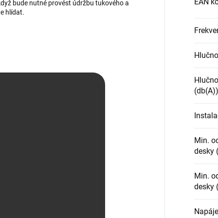
EAN kó
když bude nutné provést údržbu tukového a
e hlídat.
Frekve
Hlučno
Hlučno
(db(A)
Instal
Min. o
desky 
Min. o
desky 
Napáje