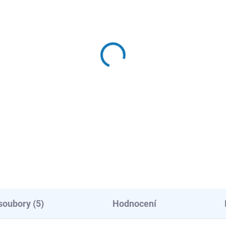
ADEM - EXPEDUJEME OBVYKLE
NÁSLEDUJÍCÍ PRACOVNÍ DEN
ourClean Plus Carbon
ltr - model MCFB79PL
875 Kč
29 Kč bez DPH
Do košíku
soubory (5)
Hodnocení