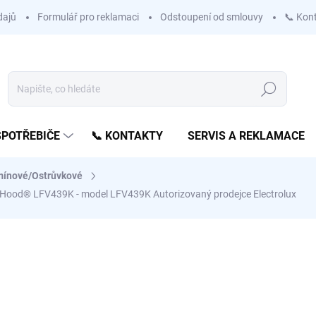
dajů
Formulář pro reklamaci
Odstoupení od smlouvy
📞 Kon
Hledat
SPOTŘEBIČE
📞 KONTAKTY
SERVIS A REKLAMACE
ínové/Ostrůvkové
ob2Hood® LFV439K - model LFV439K
Autorizovaný prodejce Electrolux
ní
ZNAČKA:
ELECTROLUX
12 788 Kč
10 569 Kč bez DPH