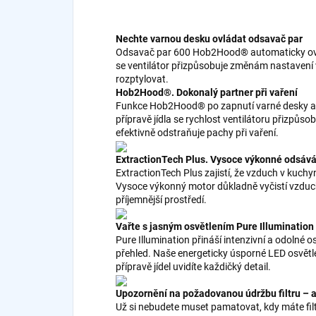
Nechte varnou desku ovládat odsavač par
Odsavač par 600 Hob2Hood® automaticky ovl
se ventilátor přizpůsobuje změnám nastavení v
rozptylovat.
Hob2Hood®. Dokonalý partner při vaření
Funkce Hob2Hood® po zapnutí varné desky aut
přípravě jídla se rychlost ventilátoru přizpůso
efektivně odstraňuje pachy při vaření.
ExtractionTech Plus. Vysoce výkonné odsáv
ExtractionTech Plus zajistí, že vzduch v kuchyn
Vysoce výkonný motor důkladně vyčistí vzduch, 
příjemnější prostředí.
Vařte s jasným osvětlením Pure Illumination
Pure Illumination přináší intenzivní a odolné o
přehled. Naše energeticky úsporné LED osvětlen
přípravě jídel uvidíte každičký detail.
Upozornění na požadovanou údržbu filtru – a
Už si nebudete muset pamatovat, kdy máte filt