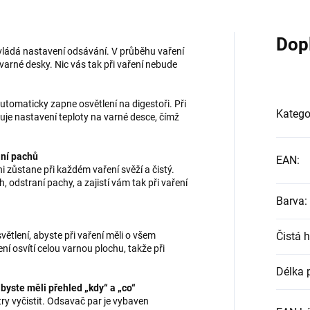
Dop
ádá nastavení odsávání. V průběhu vaření
arné desky. Nic vás tak při vaření nebude
omaticky zapne osvětlení na digestoři. Při
Katego
buje nastavení teploty na varné desce, čímž
ání pachů
EAN
:
i zůstane při každém vaření svěží a čistý.
odstraní pachy, a zajistí vám tak při vaření
Barva
:
světlení, abyste při vaření měli o všem
Čistá 
í osvítí celou varnou plochu, takže při
Délka 
byste měli přehled „kdy“ a „co“
ry vyčistit. Odsavač par je vybaven