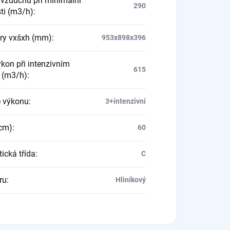
 vzduchu při minimální
290
sti (m3/h)
:
ry vxšxh (mm)
:
953x898x396
ýkon při intenzivním
615
 (m3/h)
:
 výkonu
:
3+intenzivní
(cm)
:
60
ická třída
:
C
tru
:
Hliníkový