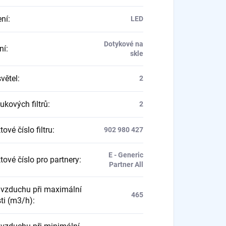
ení
:
LED
Dotykové na
ní
:
skle
větel
:
2
ukových filtrů
:
2
ové číslo filtru
:
902 980 427
E - Generic
tové číslo pro partnery
:
Partner All
 vzduchu při maximální
465
sti (m3/h)
: