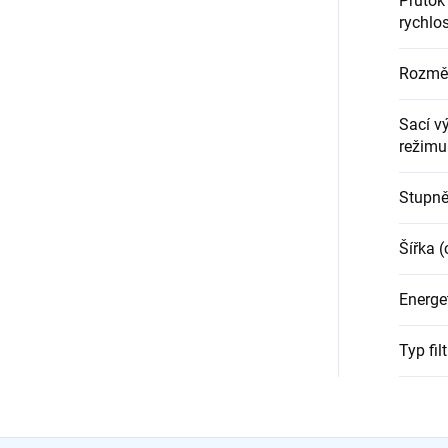
Průtok
rychlo
Rozmě
Sací v
režimu
Stupně
Šířka 
Energet
Typ fil