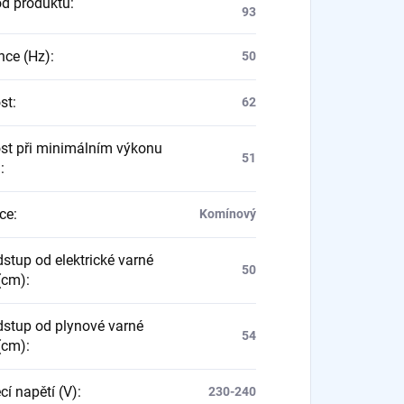
d produktu
:
93
nce (Hz)
:
50
st
:
62
st při minimálním výkonu
51
)
:
ace
:
Komínový
dstup od elektrické varné
50
(cm)
:
dstup od plynové varné
54
(cm)
:
cí napětí (V)
:
230-240