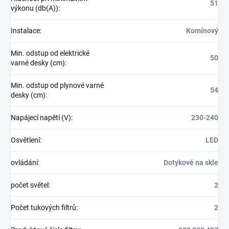
51
výkonu (db(A))
:
Instalace
:
Komínový
Min. odstup od elektrické
50
varné desky (cm)
:
Min. odstup od plynové varné
54
desky (cm)
:
Napájecí napětí (V)
:
230-240
Osvětlení
:
LED
ovládání
:
Dotykové na skle
počet světel
:
2
Počet tukových filtrů
:
2