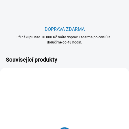
DOPRAVA ZDARMA
Při nákupu nad 10 000 Kč máte dopravu zdarma po celé ČR –
doručíme do 48 hodin.
Související produkty
902 980 427
902 986 586
SKLADEM - EXPEDUJEME OBVYKLE
SKLADEM - EXPEDUJEME OBVYKLE
NÁSLEDUJÍCÍ PRACOVNÍ DEN
NÁSLEDUJÍCÍ PRACOVNÍ DEN
OdourClean Standard
OdourClean Plus Carbon