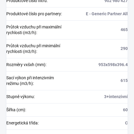
Produktové číslo filtru
:
902 980 427
Produktové číslo pro partnery
:
E - Generic Partner All
Průtok vzduchu při maximální
465
rychlosti (m3/h)
:
Průtok vzduchu při minimální
290
rychlosti (m3/h)
:
Rozměry vxšxh (mm)
:
953x598x396.4
Sací výkon při intenzivním
615
režimu (m3/h)
:
Stupně výkonu
:
3+intenzivní
Šířka (cm)
:
60
Energetická třída
:
C