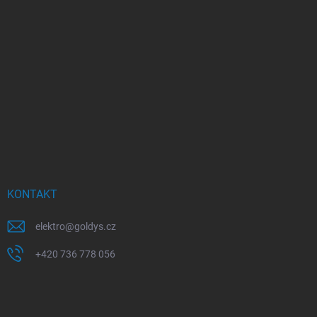
KONTAKT
elektro
@
goldys.cz
+420 736 778 056