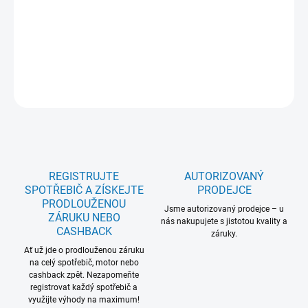
max./min.: 62/51; Hlučnost (dB) intenzivní: 67; Hob2Hood: Ano;
Breeze: Ne; SilenceTech: Ne; Rozměry VxŠxH (mm); 953x598x340;
5 let záruka na celý model: Ne
DETAILNÍ INFORMACE
ZEPTAT SE
REGISTRUJTE
AUTORIZOVANÝ
SPOTŘEBIČ A ZÍSKEJTE
PRODEJCE
PRODLOUŽENOU
Jsme autorizovaný prodejce – u
ZÁRUKU NEBO
nás nakupujete s jistotou kvality a
CASHBACK
záruky.
Ať už jde o prodlouženou záruku
na celý spotřebič, motor nebo
cashback zpět. Nezapomeňte
registrovat každý spotřebič a
využijte výhody na maximum!