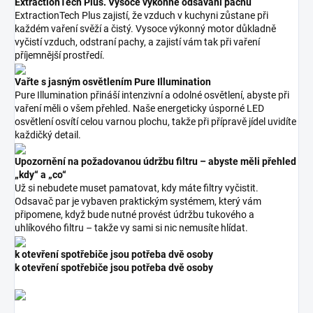
ExtractionTech Plus. Vysoce výkonné odsávání pachů
ExtractionTech Plus zajistí, že vzduch v kuchyni zůstane při
každém vaření svěží a čistý. Vysoce výkonný motor důkladně
vyčistí vzduch, odstraní pachy, a zajistí vám tak při vaření
příjemnější prostředí.
Vařte s jasným osvětlením Pure Illumination
Pure Illumination přináší intenzivní a odolné osvětlení, abyste při
vaření měli o všem přehled. Naše energeticky úsporné LED
osvětlení osvítí celou varnou plochu, takže při přípravě jídel uvidíte
každičký detail.
Upozornění na požadovanou údržbu filtru – abyste měli přehled
„kdy“ a „co“
Už si nebudete muset pamatovat, kdy máte filtry vyčistit.
Odsavač par je vybaven praktickým systémem, který vám
připomene, když bude nutné provést údržbu tukového a
uhlíkového filtru – takže vy sami si nic nemusíte hlídat.
k otevření spotřebiče jsou potřeba dvě osoby
k otevření spotřebiče jsou potřeba dvě osoby