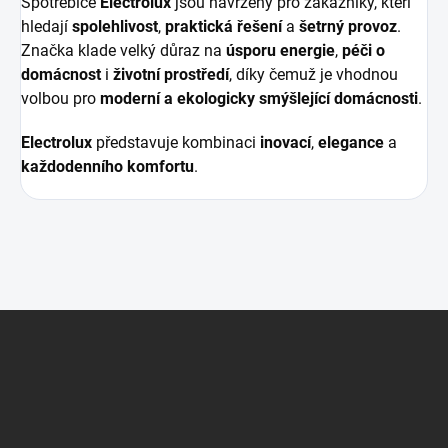
Spotřebiče
Electrolux
jsou navrženy pro zákazníky, kteří
hledají
spolehlivost
,
praktická řešení
a
šetrný provoz
.
Značka klade velký důraz na
úsporu energie
,
péči o
domácnost
i
životní prostředí
, díky čemuž je vhodnou
volbou pro
moderní a ekologicky smýšlející domácnosti
.
Electrolux
představuje kombinaci
inovací
,
elegance
a
každodenního komfortu
.
Z
á
p
a
t
í