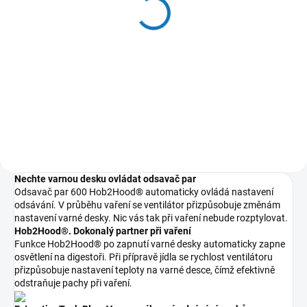
Carbon filtr - model
filtr - model MCFB79PL
MCFB87
4 875 Kč
824 Kč
4 029 Kč bez DPH
681 Kč bez DPH
Do košíku
Do košíku
Nechte varnou desku ovládat odsavač par
Odsavač par 600 Hob2Hood® automaticky ovládá nastavení
odsávání. V průběhu vaření se ventilátor přizpůsobuje změnám
nastavení varné desky. Nic vás tak při vaření nebude rozptylovat.
Hob2Hood®. Dokonalý partner při vaření
Funkce Hob2Hood® po zapnutí varné desky automaticky zapne
osvětlení na digestoři. Při přípravě jídla se rychlost ventilátoru
přizpůsobuje nastavení teploty na varné desce, čímž efektivně
odstraňuje pachy při vaření.