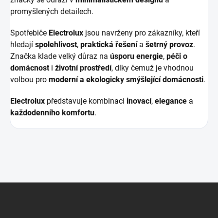
promyšlených detailech.
Spotřebiče
Electrolux
jsou navrženy pro zákazníky, kteří
hledají
spolehlivost
,
praktická řešení
a
šetrný provoz
.
Značka klade velký důraz na
úsporu energie
,
péči o
domácnost
i
životní prostředí
, díky čemuž je vhodnou
volbou pro
moderní a ekologicky smýšlející domácnosti
.
Electrolux
představuje kombinaci
inovací
,
elegance
a
každodenního komfortu
.
Z
á
p