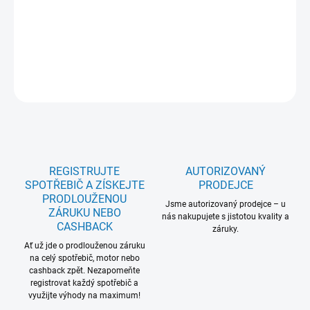
Hob2Hood: Ne; Pause: Ne; PowerBoost: Ne; PowerSlide: Ne;
Dětská pojistka: Ne; Rozměr ŠxH (mm): 595x510; Power
Management :Ne; SenseCook: Ne; 5 let záruka na celý model: Ne
DETAILNÍ INFORMACE
ZEPTAT SE
REGISTRUJTE
AUTORIZOVANÝ
SPOTŘEBIČ A ZÍSKEJTE
PRODEJCE
PRODLOUŽENOU
Jsme autorizovaný prodejce – u
ZÁRUKU NEBO
nás nakupujete s jistotou kvality a
CASHBACK
záruky.
Ať už jde o prodlouženou záruku
na celý spotřebič, motor nebo
cashback zpět. Nezapomeňte
registrovat každý spotřebič a
využijte výhody na maximum!