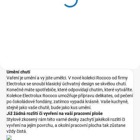
E9HHPG11
2 689 Kč
3 203 Kč
2 222 Kč bez DPH
2 647 Kč bez DPH
Do košíku
Do košíku
Umění chutí
Vaření je umění a vy jste umělci. V nové kolekci Rococo od firmy
Electrolux se snoubí klasický úchvatný design se skvělou chutí.
Konečně máte spotřebiče, které odpovídají chutím, které vytváříte.
Kolekce Electrolux Rococo umožňuje přípravu delikates, od pečení
po čokoládové fondány, zatímco vypadá krásně. Vaše kuchyně,
stejně jako vaše chutě, bude jako kus umění.
Již žádná rozlití či vyvření na vaší pracovní ploše
Stylově zkosený rám této varné desky zachytí jakékoli rozlití či
vyvření na jejím povrchu, a okolní pracovní plocha tak zůstane
vždy čistá.