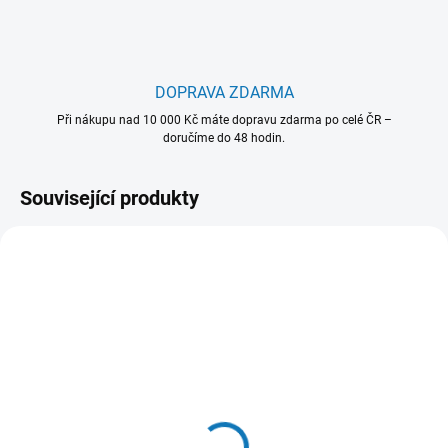
DOPRAVA ZDARMA
Při nákupu nad 10 000 Kč máte dopravu zdarma po celé ČR –
doručíme do 48 hodin.
Související produkty
902 979 821
902 986 519
SKLADEM - EXPEDUJEME OBVYKLE
MOMENTÁLNĚ NEDOSTUPNÉ
NÁSLEDUJÍCÍ PRACOVNÍ DEN
Sada nádobí 3 ks -
Gril Plancha 2.0 - model
model E3SS