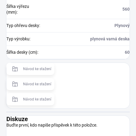
Šířka výřezu
560
(mm)
:
Typ ohřevu desky
:
Plynový
Typ výrobku
:
plynová varná deska
Šířka desky (cm)
:
60
Návod ke stažení
Návod ke stažení
Návod ke stažení
Diskuze
Buďte první, kdo napíše příspěvek k této položce.