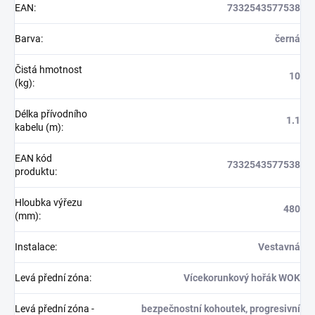
EAN
:
7332543577538
Barva
:
černá
Čistá hmotnost
10
(kg)
:
Délka přívodního
1.1
kabelu (m)
:
EAN kód
7332543577538
produktu
:
Hloubka výřezu
480
(mm)
:
Instalace
:
Vestavná
Levá přední zóna
:
Vícekorunkový hořák WOK
Levá přední zóna -
bezpečnostní kohoutek, progresivní