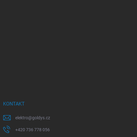
KONTAKT
elektro
@
goldys.cz
+420 736 778 056