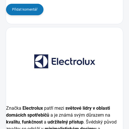
Přidat komentář
Značka
Electrolux
patří mezi
světové lídry v oblasti
domácích spotřebičů
a je známá svým důrazem na
kvalitu
,
funkčnost
a
udržitelný přístup
. Švédský původ
značky se odráží v
minimalistickém designu
a