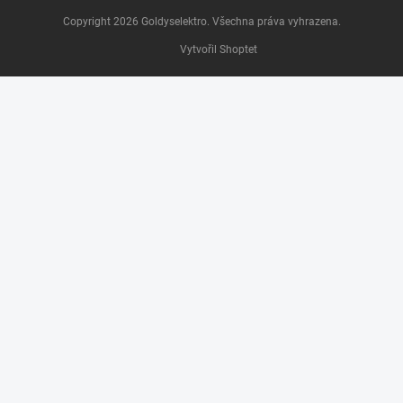
Copyright 2026
Goldyselektro
. Všechna práva vyhrazena.
Vytvořil Shoptet