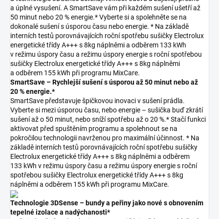
a úplné vysušení. A SmartSave vám při každém sušení ušetří až
50 minut nebo 20 % energie.* Vyberte si a spolehněte se na
dokonalé sušení s úsporou času nebo energie. * Na základě
interních testů porovnávajících roční spotřebu sušičky Electrolux
energetické třídy A+++ s 8kg náplněmi a odběrem 133 kWh
v režimu úspory času a režimu úspory energie s roční spotřebou
sušičky Electrolux energetické třídy A+++ s 8kg náplněmi
a odběrem 155 kWh při programu MixCare.
SmartSave – Rychlejší sušení s úsporou až 50 minut nebo až
20 % energie.*
SmartSave představuje špičkovou inovaci v sušení prádla.
Vyberte si mezi úsporou času, nebo energie – sušička buď zkrátí
sušení až o 50 minut, nebo sníží spotřebu až o 20 %.* Stačí funkci
aktivovat před spuštěním programu a spolehnout se na
pokročilou technologii navrženou pro maximální účinnost. * Na
základě interních testů porovnávajících roční spotřebu sušičky
Electrolux energetické třídy A+++ s 8kg náplněmi a odběrem
133 kWh v režimu úspory času a režimu úspory energie s roční
spotřebou sušičky Electrolux energetické třídy A+++ s 8kg
náplněmi a odběrem 155 kWh při programu MixCare.
Technologie 3DSense – bundy a peřiny jako nové s obnovením
tepelné izolace a nadýchanosti*