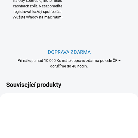
na celý spotřebič, motor nebo
cashback zpět. Nezapomeňte
registrovat každý spotřebič a
využijte výhody na maximum!
DOPRAVA ZDARMA
Při nákupu nad 10 000 Kč máte dopravu zdarma po celé ČR –
doručíme do 48 hodin.
Související produkty
902 980 486
902 979 186