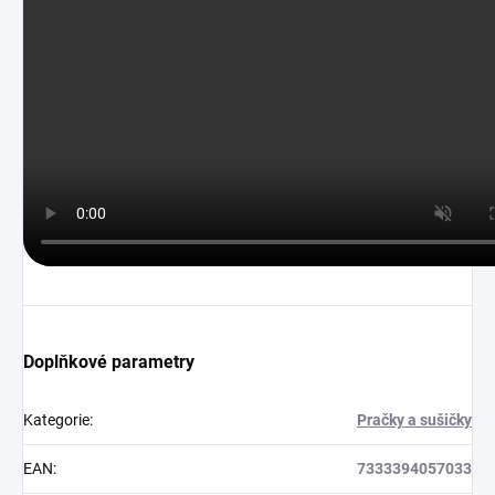
Doplňkové parametry
Kategorie
:
Pračky a sušičky
EAN
:
7333394057033