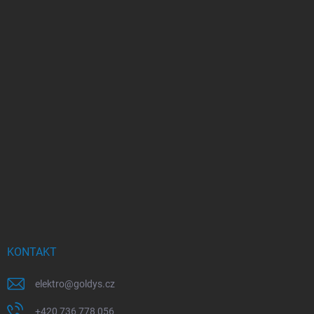
KONTAKT
elektro
@
goldys.cz
+420 736 778 056