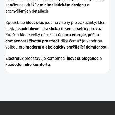
značky se odráží v
minimalistickém designu
a
promyšlených detailech.
Spotřebiče
Electrolux
jsou navrženy pro zákazníky, kteří
hledají
spolehlivost
,
praktická řešení
a
šetrný provoz
.
Značka klade velký důraz na
úsporu energie
,
péči o
domácnost
i
životní prostředí
, díky čemuž je vhodnou
volbou pro
moderní a ekologicky smýšlející domácnosti
.
Electrolux
představuje kombinaci
inovací
,
elegance
a
každodenního komfortu
.
Z
á