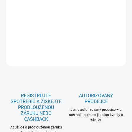
úspora času: Ano; Outdoor program: Ano; Programy pro vlnu a
hedvábí: Ano; Woolmark: Green; Rozměry VxŠxHxH max. (mm):
850x596x636x659; Motor: Invertor motor se zárukou 10 let;
Displej: Textový displej ; Standardní vybavení: Hřeben na čištění
kondenzátoru, Odpadní sada pro odvod kondenzátu; 5 let záruka
na celý model: Ne; Spotřeba energie kWh/100cyklů: 73;
DETAILNÍ INFORMACE
ZEPTAT SE
REGISTRUJTE
AUTORIZOVANÝ
SPOTŘEBIČ A ZÍSKEJTE
PRODEJCE
PRODLOUŽENOU
Jsme autorizovaný prodejce – u
ZÁRUKU NEBO
nás nakupujete s jistotou kvality a
CASHBACK
záruky.
Ať už jde o prodlouženou záruku