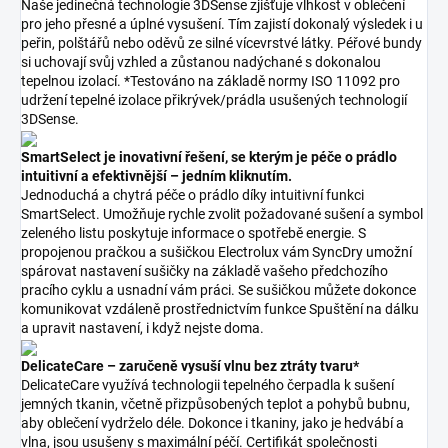
Naše jedinečná technologie 3DSense zjišťuje vlhkost v oblečení
pro jeho přesné a úplné vysušení. Tím zajistí dokonalý výsledek i u
peřin, polštářů nebo oděvů ze silné vícevrstvé látky. Péřové bundy
si uchovají svůj vzhled a zůstanou nadýchané s dokonalou
tepelnou izolací. *Testováno na základě normy ISO 11092 pro
udržení tepelné izolace přikrývek/prádla usušených technologií
3DSense.
SmartSelect je inovativní řešení, se kterým je péče o prádlo
intuitivní a efektivnější – jedním kliknutím.
Jednoduchá a chytrá péče o prádlo díky intuitivní funkci
SmartSelect. Umožňuje rychle zvolit požadované sušení a symbol
zeleného listu poskytuje informace o spotřebě energie. S
propojenou pračkou a sušičkou Electrolux vám SyncDry umožní
spárovat nastavení sušičky na základě vašeho předchozího
pracího cyklu a usnadní vám práci. Se sušičkou můžete dokonce
komunikovat vzdáleně prostřednictvím funkce Spuštění na dálku
a upravit nastavení, i když nejste doma.
DelicateCare – zaručeně vysuší vlnu bez ztráty tvaru*
DelicateCare využívá technologii tepelného čerpadla k sušení
jemných tkanin, včetně přizpůsobených teplot a pohybů bubnu,
aby oblečení vydrželo déle. Dokonce i tkaniny, jako je hedvábí a
vlna, jsou usušeny s maximální péčí. Certifikát společnosti