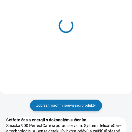
SKLADEM - EXPEDUJEME OBVYKLE
SKLADEM - EXPEDUJEME OBVYKLE
NÁSLEDUJÍCÍ PRACOVNÍ DEN
NÁSLEDUJÍCÍ PRACOVNÍ DEN
Podstavec se zásuvkou
Míčky do sušičky - model
pro pračky a sušičky, bílý
EDBALL
- model M1WYHPE3
219 Kč
4 637 Kč
181 Kč bez DPH
3 832 Kč bez DPH
Do košíku
Do košíku
Zobrazit všechny související produkty
Šetřete čas a energii s dokonalým sušením
Sušička 900 PerfectCare si poradí se vším. Systém DelicateCare
a technologie 3DSense detekují vlhkost oděvů a zajišťují přesné