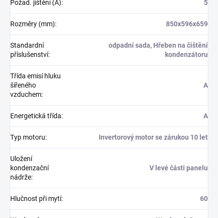
Požad. jištění (A)
:
5
Rozměry (mm)
:
850x596x659
Standardní
odpadní sada, Hřeben na čištění
příslušenství
:
kondenzátoru
Třída emisí hluku
šířeného
A
vzduchem
:
Energetická třída
:
A
Typ motoru
:
Invertorový motor se zárukou 10 let
Uložení
kondenzační
V levé části panelu
nádrže
:
Hlučnost při mytí
:
60