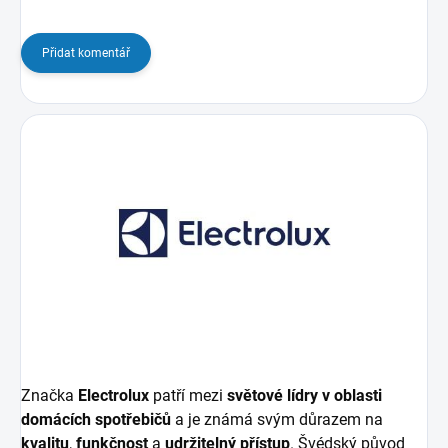
Přidat komentář
Značka
Electrolux
patří mezi
světové lídry v oblasti
domácích spotřebičů
a je známá svým důrazem na
kvalitu
,
funkčnost
a
udržitelný přístup
. Švédský původ