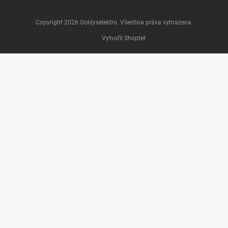
Copyright 2026
Goldyselektro
. Všechna práva vyhrazena.
Vytvořil Shoptet