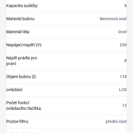
Kapacita sušičky
:
8
Materiál bubnu
:
Nerezová ocel
Materiál těla
:
Ocel
Napájecí napětí (V)
:
230
Náplň prádla pro
8
praní
:
Objem bubnu (l)
:
118
ovládání
:
LCD
Počet funkcí
12
ovládacího tlačítka
:
Pozice filtru
:
přední část