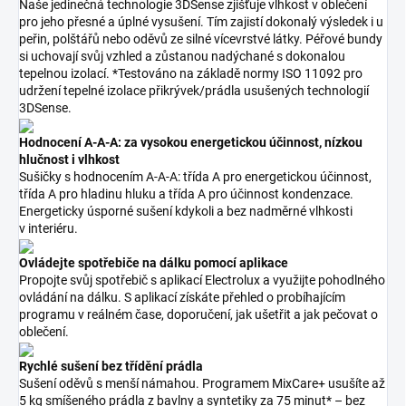
Naše jedinečná technologie 3DSense zjišťuje vlhkost v oblečení
pro jeho přesné a úplné vysušení. Tím zajistí dokonalý výsledek i u
peřin, polštářů nebo oděvů ze silné vícevrstvé látky. Péřové bundy
si uchovají svůj vzhled a zůstanou nadýchané s dokonalou
tepelnou izolací. *Testováno na základě normy ISO 11092 pro
udržení tepelné izolace přikrývek/prádla usušených technologií
3DSense.
Hodnocení A-A-A: za vysokou energetickou účinnost, nízkou
hlučnost i vlhkost
Sušičky s hodnocením A-A-A: třída A pro energetickou účinnost,
třída A pro hladinu hluku a třída A pro účinnost kondenzace.
Energeticky úsporné sušení kdykoli a bez nadměrné vlhkosti
v interiéru.
Ovládejte spotřebiče na dálku pomocí aplikace
Propojte svůj spotřebič s aplikací Electrolux a využijte pohodlného
ovládání na dálku. S aplikací získáte přehled o probíhajícím
programu v reálném čase, doporučení, jak ušetřit a jak pečovat o
oblečení.
Rychlé sušení bez třídění prádla
Sušení oděvů s menší námahou. Programem MixCare+ usušíte až
5 kg smíšeného prádla z bavlny a syntetiky za 75 minut* – bez