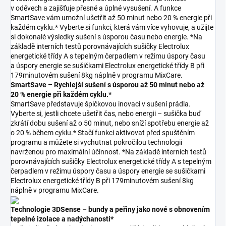
v oděvech a zajišťuje přesné a úplné vysušení. A funkce
SmartSave vám umožní ušetřit až 50 minut nebo 20 % energie při
každém cyklu.* Vyberte si funkci, která vám více vyhovuje, a užijte
si dokonalé výsledky sušení s úsporou času nebo energie. *Na
základě interních testů porovnávajících sušičky Electrolux
energetické třídy A s tepelným čerpadlem v režimu úspory času
a úspory energie se sušičkami Electrolux energetické třídy B při
179minutovém sušení 8kg náplně v programu MixCare.
SmartSave – Rychlejší sušení s úsporou až 50 minut nebo až
20 % energie při každém cyklu.*
SmartSave představuje špičkovou inovaci v sušení prádla.
Vyberte si, jestli chcete ušetřit čas, nebo energii – sušička buď
zkrátí dobu sušení až o 50 minut, nebo sníží spotřebu energie až
o 20 % během cyklu.* Stačí funkci aktivovat před spuštěním
programu a můžete si vychutnat pokročilou technologii
navrženou pro maximální účinnost. *Na základě interních testů
porovnávajících sušičky Electrolux energetické třídy A s tepelným
čerpadlem v režimu úspory času a úspory energie se sušičkami
Electrolux energetické třídy B při 179minutovém sušení 8kg
náplně v programu MixCare.
Technologie 3DSense – bundy a peřiny jako nové s obnovením
tepelné izolace a nadýchanosti*