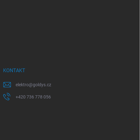
KONTAKT
elektro
@
goldys.cz
+420 736 778 056