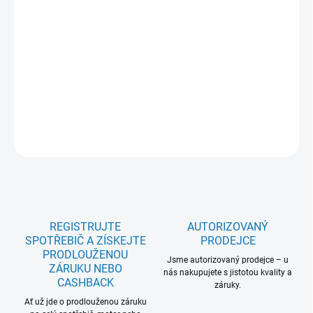
úspora času: Ano; Outdoor program: Ano; Programy pro vlnu a
hedvábí: Ano; Woolmark: Green; Rozměry VxŠxHxH max. (mm):
850x596x636x659; Motor: Invertor motor se zárukou 10 let;
Displej: LED displej; Standardní vybavení: Hřeben na čištění
kondenzátoru, Odpadní sada pro odvod kondenzátu; 5 let záruka
na celý model: Ne; Spotřeba energie kWh/100cyklů: 79;
DETAILNÍ INFORMACE
ZEPTAT SE
REGISTRUJTE
AUTORIZOVANÝ
SPOTŘEBIČ A ZÍSKEJTE
PRODEJCE
PRODLOUŽENOU
Jsme autorizovaný prodejce – u
ZÁRUKU NEBO
nás nakupujete s jistotou kvality a
CASHBACK
záruky.
Ať už jde o prodlouženou záruku