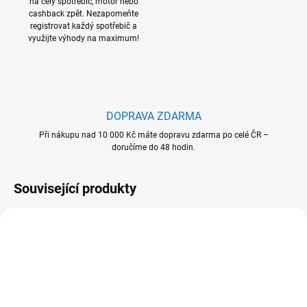
na celý spotřebič, motor nebo
cashback zpět. Nezapomeňte
registrovat každý spotřebič a
využijte výhody na maximum!
DOPRAVA ZDARMA
Při nákupu nad 10 000 Kč máte dopravu zdarma po celé ČR –
doručíme do 48 hodin.
Související produkty
902 980 486
902 979 186