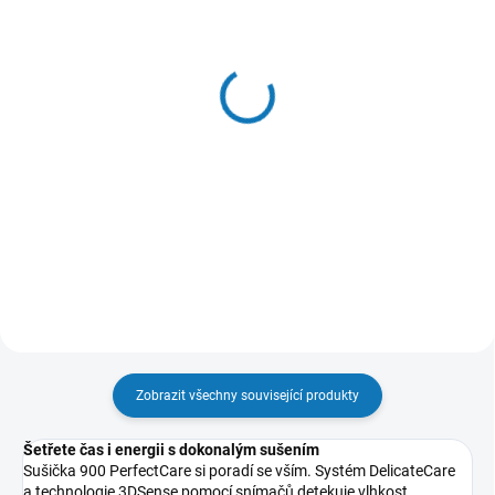
SKLADEM - EXPEDUJEME OBVYKLE
SKLADEM - EXPEDUJEME OBVYKLE
NÁSLEDUJÍCÍ PRACOVNÍ DEN
NÁSLEDUJÍCÍ PRACOVNÍ DEN
Podstavec se zásuvkou
Míčky do sušičky - model
pro pračky a sušičky, bílý
EDBALL
- model M1WYHPE3
219 Kč
4 637 Kč
181 Kč bez DPH
3 832 Kč bez DPH
Do košíku
Do košíku
Zobrazit všechny související produkty
Šetřete čas i energii s dokonalým sušením
Sušička 900 PerfectCare si poradí se vším. Systém DelicateCare
a technologie 3DSense pomocí snímačů detekuje vlhkost