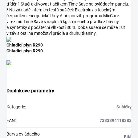
třídění. Stačí aktivovat tlačítkem Time Save na ovládacím panelu.
* Na základě interních testů sušiček Electrolux s tepelným
čerpadlem energetické třídy A při použití programu MixCare
v režimu Time Save s náplní 5 kg smíšeného prádla z bavlny
a syntetiky s počáteční vlhkostí 30 %. Doba sušení se může lišit
v závislosti na množství prádla a druhu tkaniny.
Chladicí plyn R290
Chladicí plyn R290
Doplňkové parametry
Kategorie
:
Sušičky
EAN
:
7333394118383
Barva ovládacího
Bílá