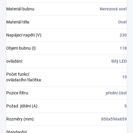
Materiál bubnu
:
Nerezová ocel
Materiál těla
:
Ocel
Napájecí napětí (V)
:
230
Objem bubnu (l)
:
118
ovládání
:
Bílý LED
Počet funkcí
10
ovládacího tlačítka
:
Pozice filtru
:
přední část
Požad. jištění (A)
:
5
Rozměry (mm)
:
850x596x659
Standardní