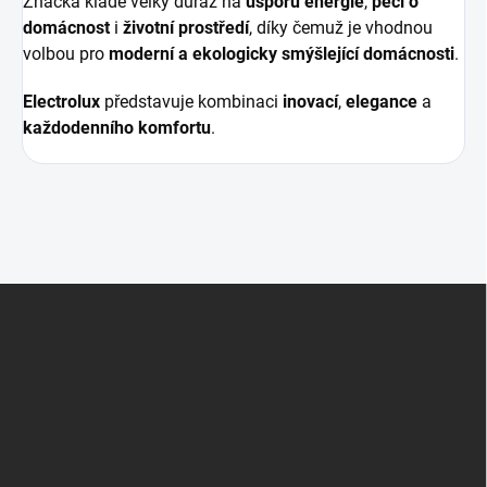
Značka klade velký důraz na
úsporu energie
,
péči o
domácnost
i
životní prostředí
, díky čemuž je vhodnou
volbou pro
moderní a ekologicky smýšlející domácnosti
.
Electrolux
představuje kombinaci
inovací
,
elegance
a
každodenního komfortu
.
Z
á
p
a
t
í