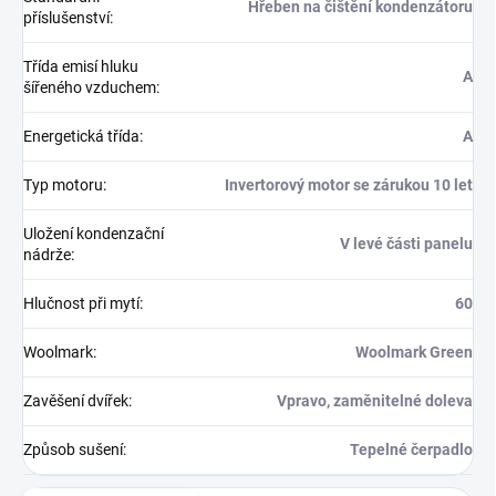
Hřeben na čištění kondenzátoru
příslušenství
:
Třída emisí hluku
A
šířeného vzduchem
:
Energetická třída
:
A
Typ motoru
:
Invertorový motor se zárukou 10 let
Uložení kondenzační
V levé části panelu
nádrže
:
Hlučnost při mytí
:
60
Woolmark
:
Woolmark Green
Zavěšení dvířek
:
Vpravo, zaměnitelné doleva
Způsob sušení
:
Tepelné čerpadlo