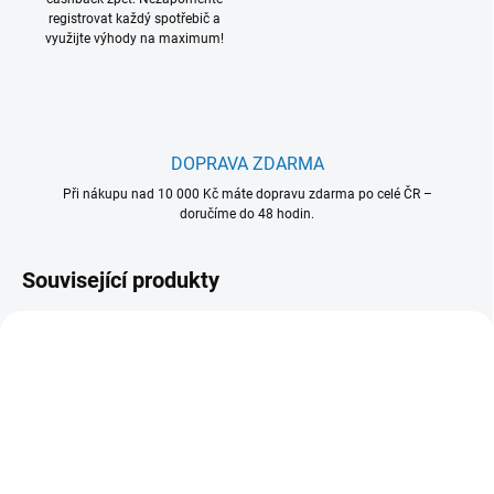
registrovat každý spotřebič a
využijte výhody na maximum!
DOPRAVA ZDARMA
Při nákupu nad 10 000 Kč máte dopravu zdarma po celé ČR –
doručíme do 48 hodin.
Související produkty
902 980 486
902 979 186