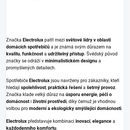
Značka
Electrolux
patří mezi
světové lídry v oblasti
domácích spotřebičů
a je známá svým důrazem na
kvalitu
,
funkčnost
a
udržitelný přístup
. Švédský původ
značky se odráží v
minimalistickém designu
a
promyšlených detailech.
Spotřebiče
Electrolux
jsou navrženy pro zákazníky, kteří
hledají
spolehlivost
,
praktická řešení
a
šetrný provoz
.
Značka klade velký důraz na
úsporu energie
,
péči o
domácnost
i
životní prostředí
, díky čemuž je vhodnou
volbou pro
moderní a ekologicky smýšlející domácnosti
.
Electrolux
představuje kombinaci
inovací
,
elegance
a
každodenního komfortu
.