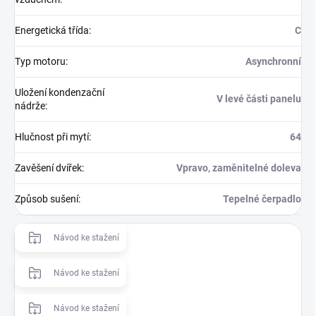
Energetická třída
:
C
Typ motoru
:
Asynchronní
Uložení kondenzační
V levé části panelu
nádrže
:
Hlučnost při mytí
:
64
Zavěšení dvířek
:
Vpravo, zaměnitelné doleva
Způsob sušení
:
Tepelné čerpadlo
Návod ke stažení
Návod ke stažení
Návod ke stažení