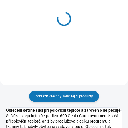
SKLADEM - EXPEDUJEME OBVYKLE
SKLADEM - EXPEDUJEME OBVYKLE
NÁSLEDUJÍCÍ PRACOVNÍ DEN
NÁSLEDUJÍCÍ PRACOVNÍ DEN
Podstavec se zásuvkou
Míčky do sušičky - model
pro pračky a sušičky, bílý
EDBALL
- model M1WYHPE3
219 Kč
4 637 Kč
181 Kč bez DPH
3 832 Kč bez DPH
Do košíku
Do košíku
Zobrazit všechny související produkty
Oblečení šetrně suší při poloviční teplotě a zároveň o ně pečuje
Sušička s tepelným čerpadlem 600 GentleCare rovnoměrně suší
při poloviční teplotě, aniž by prodlužovala délku programu a
tkaniny tak nebyly zbytečně vystaveny teplu. Oblečení je tak