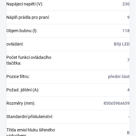
Napájecí napětí (V)
:
230
Náplň prádla pro praní
:
9
Objem bubnu (l)
:
118
ovládání
:
Bílý LED
Počet funkcí ovládacího
7
tlačítka
:
Pozice filtru
:
přední část
Požad. jištění (A)
:
4
Rozměry (mm)
:
850x596x659
Standardní příslušenství
:
-
Třída emisí hluku šířeného
B
vzduchem
: