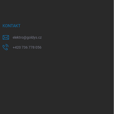
KONTAKT
elektro
@
goldys.cz
+420 736 778 056