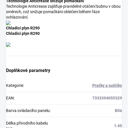
Technologie Anticrease snižuje pomačkání
Technologie Anticrease zajišťuje pravidelné otáčení bubnu v obou
směrech, což snižuje pomačkání oblečení během fáze
ochlazování.
Chladicí plyn R290
Chladicí plyn R290
Doplňkové parametry
Kategorie
:
Pračky a sušičky
EAN
:
7333394055329
Barva ovládacího panelu
:
Bílá
Délka přívodního kabelu
1.45