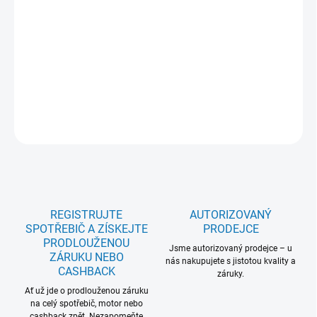
úspora času: Ano; Outdoor program: Ne; Programy pro vlnu a
hedvábí: Ano; Woolmark: Ne; Rozměry VxŠxHxH max. (mm):
850x596x636x659; Motor: Univerzální motor; Displej: LED displej;
Standardní vybavení: ; 5 let záruka na celý model: Ne; Spotřeba
energie kWh/100cyklů: 103;
DETAILNÍ INFORMACE
ZEPTAT SE
REGISTRUJTE
AUTORIZOVANÝ
SPOTŘEBIČ A ZÍSKEJTE
PRODEJCE
PRODLOUŽENOU
Jsme autorizovaný prodejce – u
ZÁRUKU NEBO
nás nakupujete s jistotou kvality a
CASHBACK
záruky.
Ať už jde o prodlouženou záruku
na celý spotřebič, motor nebo
cashback zpět. Nezapomeňte