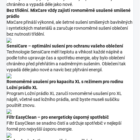
chráněno a vypadá déle jako nové.
Bez třídění. MixCare vždy zajistí rovnoměrně usušené smíšené
prádlo
MixCare přináší výkonné, ale šetrné sušení smíšených bavlněných
i syntetických materiálů a zaručuje rovnoměrné sušení oblečení
bez nutnosti třídění.
SensiCare – optimální sušení pro ochranu vašeho oblečení
Technologie SensiCare měří teplotu a vlhkost každé náplně a
podle toho upravuje čas a spotřebu energie, aby bylo oblečení
chráněno před přehřátím a nadměrným sušením. Oblečení tak
vypadá déle jako nové a navíc bez plýtvání energií.
Rovnoměrné usušení pro kapacitu XL s režimem pro rodinu
Ložní prádlo XL
Program Ložní prádlo XL zaručí rovnoměrné usušení pro XL
náplň, včetně sad ložního prádla, aniž byste museli sušičku
pouštět znovu.
Filtr EasyClean – pro energeticky úsporný spotřebič
Filtr EasyClean se snadno čistí a udržuje spotřebič v nejlepší
formě pro nejvyšší úsporu energie.