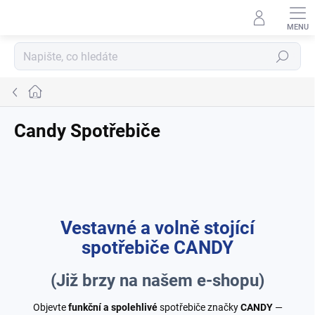
Přejít
na
obsah
Hledat
Domů
Candy Spotřebiče
Vestavné a volně stojící
spotřebiče CANDY
(Již brzy na našem e-shopu)
Objevte
funkční a spolehlivé
spotřebiče značky
CANDY
—