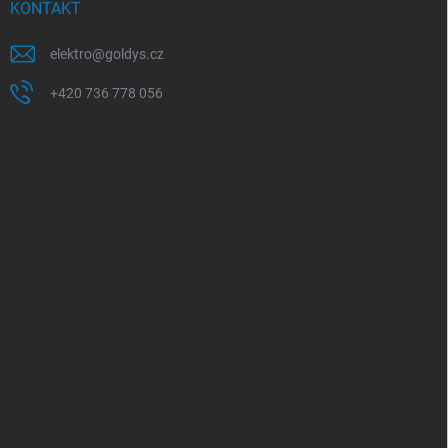
KONTAKT
elektro
@
goldys.cz
+420 736 778 056