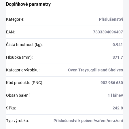
Doplňkové parametry
Kategorie
:
Příslušenství
EAN
:
7333394096407
Čistá hmotnost (kg)
:
0.941
Hloubka (mm)
:
371.7
Kategorie výrobku
:
Oven Trays, grills and Shelves
Kód produktu (PNC)
:
902 986 680
Obsah balení
:
1 l láhev
Šířka
:
242.8
Typ výrobku
:
Příslušenství k pečení/vaření/mražení