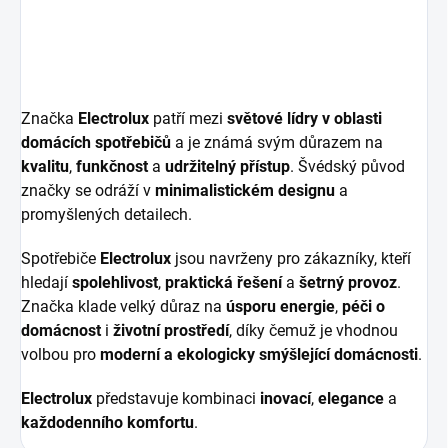
Značka
Electrolux
patří mezi
světové lídry v oblasti
domácích spotřebičů
a je známá svým důrazem na
kvalitu
,
funkčnost
a
udržitelný přístup
. Švédský původ
značky se odráží v
minimalistickém designu
a
promyšlených detailech.
Spotřebiče
Electrolux
jsou navrženy pro zákazníky, kteří
hledají
spolehlivost
,
praktická řešení
a
šetrný provoz
.
Značka klade velký důraz na
úsporu energie
,
péči o
domácnost
i
životní prostředí
, díky čemuž je vhodnou
volbou pro
moderní a ekologicky smýšlející domácnosti
.
Electrolux
představuje kombinaci
inovací
,
elegance
a
každodenního komfortu
.