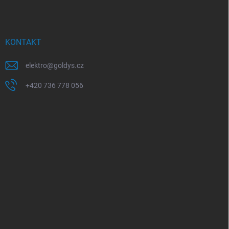
KONTAKT
elektro
@
goldys.cz
+420 736 778 056