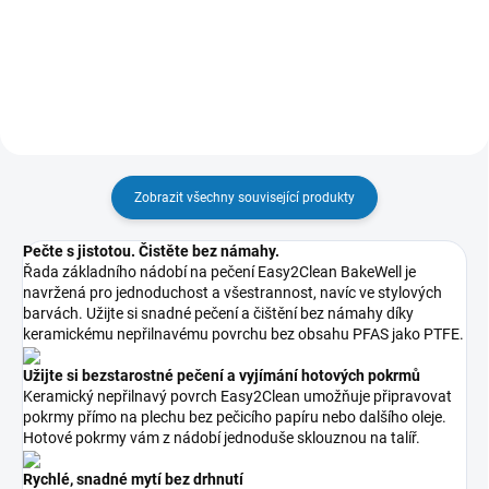
Detail
Detail
Zobrazit všechny související produkty
Pečte s jistotou. Čistěte bez námahy.
Řada základního nádobí na pečení Easy2Clean BakeWell je
navržená pro jednoduchost a všestrannost, navíc ve stylových
barvách. Užijte si snadné pečení a čištění bez námahy díky
keramickému nepřilnavému povrchu bez obsahu PFAS jako PTFE.
Užijte si bezstarostné pečení a vyjímání hotových pokrmů
Keramický nepřilnavý povrch Easy2Clean umožňuje připravovat
pokrmy přímo na plechu bez pečicího papíru nebo dalšího oleje.
Hotové pokrmy vám z nádobí jednoduše sklouznou na talíř.
Rychlé, snadné mytí bez drhnutí