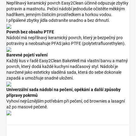
Nepřilnavý keramický povrch Easy2Clean účinně odpuzuje zbytky
potravin a mastnotu. Pečicí nádobí jednoduše očistěte měkkým
hadříkem, jemným čisticím prostředkem a horkou vodou.
I připálené zbytky jídla odstraníte snadno a bez drhnutí.
Povrch bez obsahu PTFE
Nádobí má nepřilnavý keramický povrch, který je bezpečný pro
potraviny a neobsahuje PFAS jako PTFE (polytetrafluorethylen).
Barevné pojetí vaření
Každý kus v řadě Easy2Clean BakeWell má vlastní barvu a matný
povrch, který dodá každé kuchyni nadčasový styl. Nádobí je
navržené jako esteticky sladěná sada, která do sebe dokonale
zapadá a umožňuje snadné uložení.
Univerzální sada nádobí na pečení, opékání a další způsoby
přípravy pokrmů
Vyhoví nejrůznějším potřebám při pečení, od brownies a lasagní
až po masové pečeně.