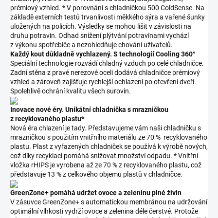
prémiový vzhled. * V porovnání s chladničkou 500 ColdSense. Na
základě externích testů trvanlivosti měkkého sýra a vařené šunky
uložených na policích. Výsledky se mohou lišit v závislosti na
druhu potravin. Odhad snížení plýtvání potravinami vychází
z výkonu spotřebiče a nezohledňuje chování uživatelů.
Každý kout důkladně vychlazený. S technologií Cooling 360°
Speciální technologie rozvádí chladný vzduch po celé chladničce.
Zadní stěna z pravé nerezové oceli dodává chladničce prémiový
vzhled a zároveň zajišťuje rychlejší ochlazení po otevření dveří.
Spolehlivě ochrání kvalitu všech surovin.
Inovace nové éry. Unikátní chladnička s mrazničkou
z recyklovaného plastu*
Nová éra chlazení je tady. Představujeme vám naši chladničku s
mrazničkou s použitím vnitřního materiálu ze 70 % recyklovaného
plastu. Plast z vyřazených chladniček se používá k výrobě nových,
což díky recyklaci pomáhá snižovat množství odpadu. * Vnitřní
vložka rHIPS je vyrobena až ze 70 % z recyklovaného plastu, což
představuje 13 % z celkového objemu plastů v chladničce.
GreenZone+ pomáhá udržet ovoce a zeleninu plné živin
V zásuvce GreenZone+ s automatickou membránou na udržování
optimální vlhkosti vydrží ovoce a zelenina déle čerstvé. Protože