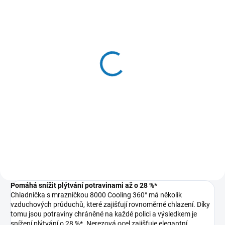
SKLADEM - EXPEDUJEME OBVYKLE
MOMENTÁLNĚ NEDOSTUPNÉ
NÁSLEDUJÍCÍ PRACOVNÍ DEN
Podložka do boxu
Sprej na čistění a
chladničky - model
ošetření chladničky -
E3RSMA02
model M3RCS301
240 Kč
168 Kč
198 Kč bez DPH
139 Kč bez DPH
Do košíku
Do košíku
Pomáhá snížit plýtvání potravinami až o 28 %*
Chladnička s mrazničkou 8000 Cooling 360° má několik
vzduchových průduchů, které zajišťují rovnoměrné chlazení. Díky
tomu jsou potraviny chráněné na každé polici a výsledkem je
snížení plýtvání o 28 %*. Nerezová ocel zajišťuje elegantní,