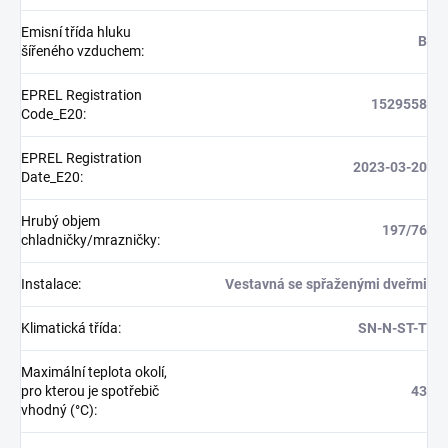
Emisní třída hluku
B
šířeného vzduchem
:
EPREL Registration
1529558
Code_E20
:
EPREL Registration
2023-03-20
Date_E20
:
Hrubý objem
197/76
chladničky/mrazničky
:
Instalace
:
Vestavná se spřaženými dveřmi
Klimatická třída
:
SN-N-ST-T
Maximální teplota okolí,
pro kterou je spotřebič
43
vhodný (°C)
: