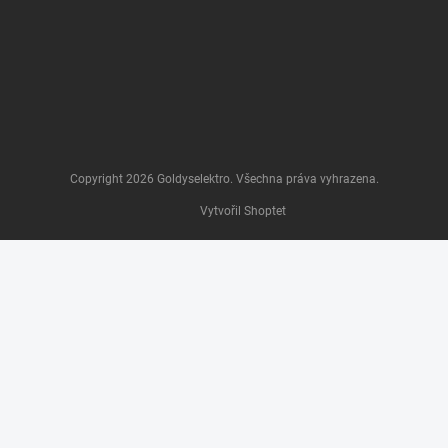
Copyright 2026
Goldyselektro
. Všechna práva vyhrazena.
Vytvořil Shoptet