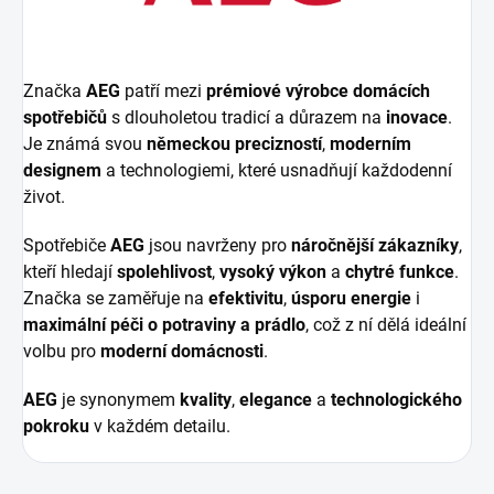
Značka
AEG
patří mezi
prémiové výrobce domácích
spotřebičů
s dlouholetou tradicí a důrazem na
inovace
.
Je známá svou
německou precizností
,
moderním
designem
a technologiemi, které usnadňují každodenní
život.
Spotřebiče
AEG
jsou navrženy pro
náročnější zákazníky
,
kteří hledají
spolehlivost
,
vysoký výkon
a
chytré funkce
.
Značka se zaměřuje na
efektivitu
,
úsporu energie
i
maximální péči o potraviny a prádlo
, což z ní dělá ideální
volbu pro
moderní domácnosti
.
AEG
je synonymem
kvality
,
elegance
a
technologického
pokroku
v každém detailu.