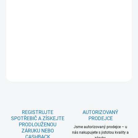
Chladnička kombinovaná s mrazákem dole NF; AEG 8000 Cooling
360 TSC8M191CS; Výška (cm): 1884; Technológia: No Frost
Convertible; En.třída: C; Čistý objem chladničky/mrazničky (l): 207
/ 62; Ovládání: Elektronické, dotykové; Displej: Ano; Hlučnost (dB):
35; Ventilátor: MultiFlow; Nízkoteplotní zásuvka: ExtraChill;
Custom Flex: Ano; Barva: bílá; FlexiShelf: Ano; SoftClosing: Ne;
Rozměr VxŠxH (mm): 1884x546x549; Motor: Invertorový se
zárukou 10 let; 5 let záruka na celý model: Ano
DETAILNÍ INFORMACE
ZEPTAT SE
REGISTRUJTE
AUTORIZOVANÝ
SPOTŘEBIČ A ZÍSKEJTE
PRODEJCE
PRODLOUŽENOU
Jsme autorizovaný prodejce – u
ZÁRUKU NEBO
nás nakupujete s jistotou kvality a
CASHBACK