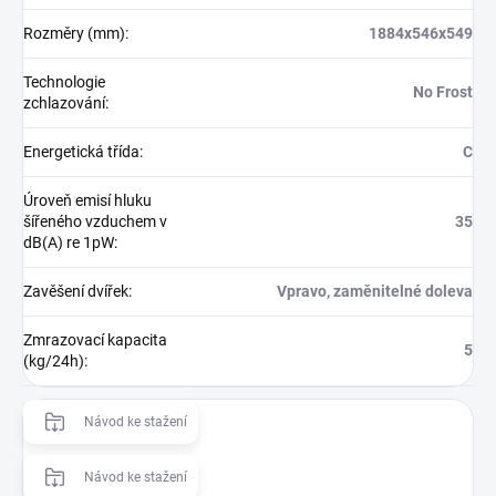
Rozměry (mm)
:
1884x546x549
Technologie
No Frost
zchlazování
:
Energetická třída
:
C
Úroveň emisí hluku
šířeného vzduchem v
35
dB(A) re 1pW
:
Zavěšení dvířek
:
Vpravo, zaměnitelné doleva
Zmrazovací kapacita
5
(kg/24h)
:
Návod ke stažení
Návod ke stažení