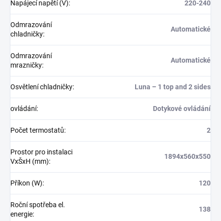
Napájecí napětí (V)
:
220-240
Odmrazování
Automatické
chladničky
:
Odmrazování
Automatické
mrazničky
:
Osvětlení chladničky
:
Luna – 1 top and 2 sides
ovládání
:
Dotykové ovládání
Počet termostatů
:
2
Prostor pro instalaci
1894x560x550
VxŠxH (mm)
:
Příkon (W)
:
120
Roční spotřeba el.
138
energie
: