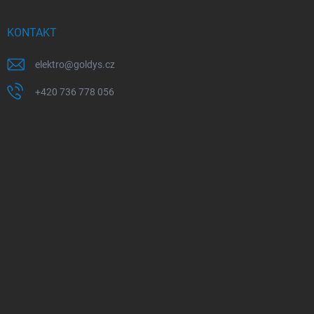
KONTAKT
elektro
@
goldys.cz
+420 736 778 056