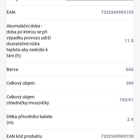
EAN
:
7332543983155
Akumulační doba -
doba po kterou se při
výpadku provozu udrží
11.5
dostatečně nízká
teplota aby nedošlo k
tání (h)
:
Barva
:
bílá
Celkový objem
:
269
Celkový objem
192/61
chladničky/mrazničky
:
Délka přívodního kabelu
2.4
(m)
:
EAN kód produktu
:
7332543983155