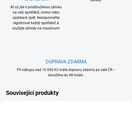
záruky.
Ať už jde o prodlouženou záruku
na celý spotřebič, motor nebo
cashback zpět. Nezapomeňte
registrovat každý spotřebič a
využijte výhody na maximum!
DOPRAVA ZDARMA
Při nákupu nad 10 000 Kč máte dopravu zdarma po celé ČR –
doručíme do 48 hodin.
Související produkty
902 979 542
902 986 542