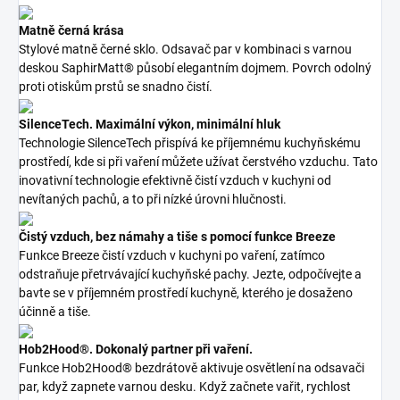
Matně černá krása
Stylové matně černé sklo. Odsavač par v kombinaci s varnou
deskou SaphirMatt® působí elegantním dojmem. Povrch odolný
proti otiskům prstů se snadno čistí.
SilenceTech. Maximální výkon, minimální hluk
Technologie SilenceTech přispívá ke příjemnému kuchyňskému
prostředí, kde si při vaření můžete užívat čerstvého vzduchu. Tato
inovativní technologie efektivně čistí vzduch v kuchyni od
nevítaných pachů, a to při nízké úrovni hlučnosti.
Čistý vzduch, bez námahy a tiše s pomocí funkce Breeze
Funkce Breeze čistí vzduch v kuchyni po vaření, zatímco
odstraňuje přetrvávající kuchyňské pachy. Jezte, odpočívejte a
bavte se v příjemném prostředí kuchyně, kterého je dosaženo
účinně a tiše.
Hob2Hood®. Dokonalý partner při vaření.
Funkce Hob2Hood® bezdrátově aktivuje osvětlení na odsavači
par, když zapnete varnou desku. Když začnete vařit, rychlost