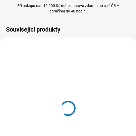
Při nákupu nad 10 000 Kč máte dopravu zdarma po celé ČR –
doručíme do 48 hodin.
Související produkty
902 980 412
902 986 506
SKLADEM - EXPEDUJEME OBVYKLE
SKLADEM - EXPEDUJEME OBVYKLE
NÁSLEDUJÍCÍ PRACOVNÍ DEN
NÁSLEDUJÍCÍ PRACOVNÍ DEN
Sada Silentium - model
OdourClean Standard
M8CKSL07
Carbon filtr - model
MCFB91
1 343 Kč
749 Kč
1 110 Kč bez DPH
619 Kč bez DPH
Do košíku