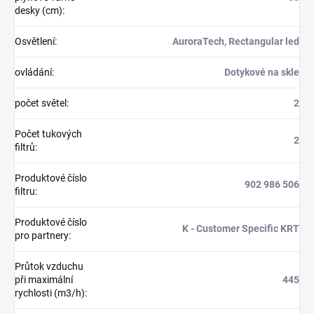
desky (cm)
:
Osvětlení
:
AuroraTech, Rectangular led
ovládání
:
Dotykové na skle
počet světel
:
2
Počet tukových
2
filtrů
:
Produktové číslo
902 986 506
filtru
:
Produktové číslo
K - Customer Specific KRT
pro partnery
:
Průtok vzduchu
při maximální
445
rychlosti (m3/h)
: