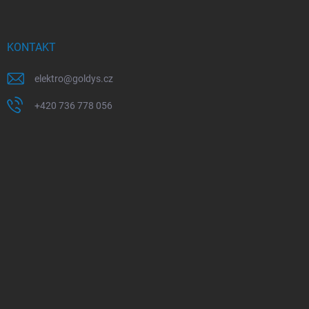
KONTAKT
elektro
@
goldys.cz
+420 736 778 056