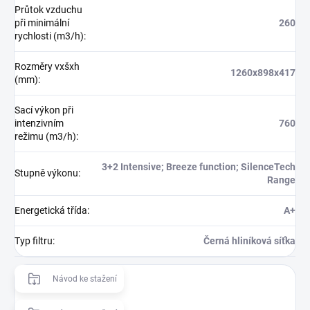
Průtok vzduchu
při minimální
260
rychlosti (m3/h)
:
Rozměry vxšxh
1260x898x417
(mm)
:
Sací výkon při
intenzivním
760
režimu (m3/h)
:
3+2 Intensive; Breeze function; SilenceTech
Stupně výkonu
:
Range
Energetická třída
:
A+
Typ filtru
:
Černá hliníková síťka
Návod ke stažení