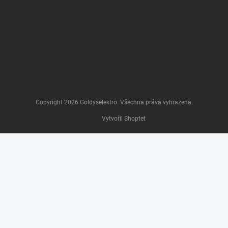
Copyright 2026
Goldyselektro
. Všechna práva vyhrazena.
Vytvořil Shoptet