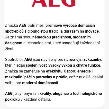
Značka
AEG
patří mezi
prémiové výrobce domácích
spotřebičů
s dlouholetou tradicí a důrazem na
inovace
.
Je známá svou
německou precizností
,
moderním
designem
a technologiemi, které usnadňují každodenní
život.
Spotřebiče
AEG
jsou navrženy pro
náročnější zákazníky
,
kteří hledají
spolehlivost
,
vysoký výkon
a
chytré funkce
.
Značka se zaměřuje na
efektivitu
,
úsporu energie
i
maximální péči o potraviny a prádlo
, což z ní dělá ideální
volbu pro
moderní domácnosti
.
AEG
je synonymem
kvality
,
elegance
a
technologického
pokroku
v každém detailu.