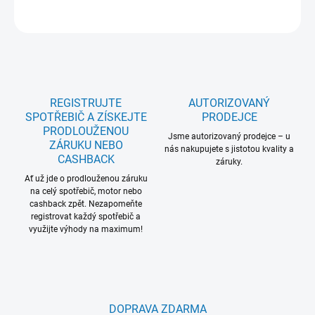
ZEPTAT SE
REGISTRUJTE
AUTORIZOVANÝ
SPOTŘEBIČ A ZÍSKEJTE
PRODEJCE
PRODLOUŽENOU
Jsme autorizovaný prodejce – u
ZÁRUKU NEBO
nás nakupujete s jistotou kvality a
CASHBACK
záruky.
Ať už jde o prodlouženou záruku
na celý spotřebič, motor nebo
cashback zpět. Nezapomeňte
registrovat každý spotřebič a
využijte výhody na maximum!
DOPRAVA ZDARMA