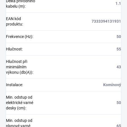
Délka přívodního
1.1
kabelu (m)
:
EAN kód
7333394131931
produktu
:
Frekvence (Hz)
:
50
Hlučnost
:
55
Hlučnost při
minimálním
43
výkonu (db(A))
:
Instalace
:
Komínový
Min. odstup od
elektrické varné
50
desky (cm)
:
Min. odstup od
plynové varné
65