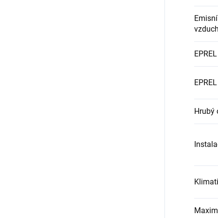
Emisní
vzduc
EPREL 
EPREL 
Hrubý 
Instal
Klimati
Maximál