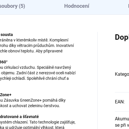
soubory (5)
Hodnocení
 sousta
Dop
chráněna v kterémkoliv místě. Komplexní
rohu díky větracím průduchům. Inovativní
ychle obnoví teplotu. Aby připravené
 360°
ou cirkulací vzduchu. Speciálně navržený
objemu. Zadní část z nerezové oceli nabízí
Katego
rychleji ochladí. Spolehlivě chrání chuť a
nZone+
ninu Zásuvka GreenZone+ pomáhá díky
EAN
:
kost a uchovat zeleninu čerstvou.
ydratované a šťavnaté
Akumul
ystém chlazení. Tato technologie zajišťuje,
se při
 si udržuje optimální vlhkost, která