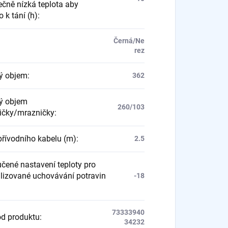
ečně nízká teplota aby
 k tání (h)
:
Černá/Ne
rez
ý objem
:
362
ý objem
260/103
ičky/mrazničky
:
přívodního kabelu (m)
:
2.5
čené nastavení teploty pro
lizované uchovávání potravin
-18
73333940
d produktu
:
34232