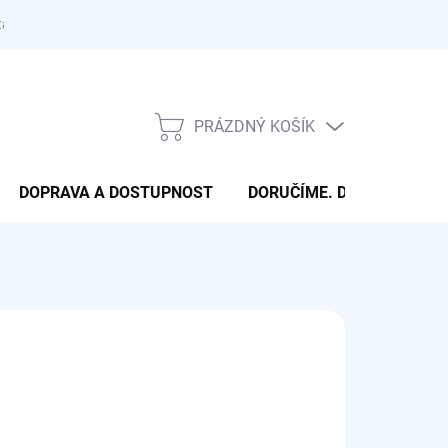
takty
PRÁZDNÝ KOŠÍK
NÁKUPNÍ
KOŠÍK
DOPRAVA A DOSTUPNOST
DORUČÍME. DONESEME. 