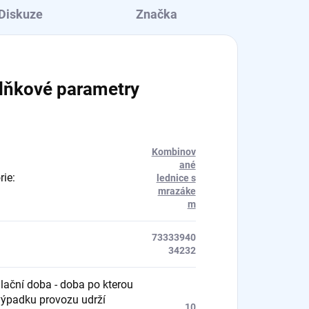
Diskuze
Značka
lňkové parametry
Kombinov
ané
rie
:
lednice s
mrazáke
m
73333940
34232
ační doba - doba po kterou
 výpadku provozu udrží
10