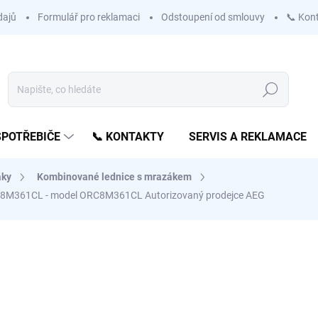
dajů
Formulář pro reklamaci
Odstoupení od smlouvy
📞 Kon
Hledat
SPOTŘEBIČE
📞 KONTAKTY
SERVIS A REKLAMACE
áky
Kombinované lednice s mrazákem
ORC8M361CL - model ORC8M361CL
Autorizovaný prodejce AEG
ní
ZNAČKA:
AEG
 PRO NÁROČNÉ
32 442 Kč