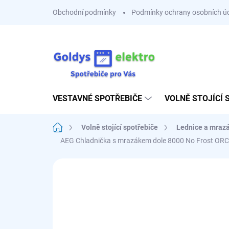
Přejít
Obchodní podmínky
Podmínky ochrany osobních ú
na
obsah
VESTAVNÉ SPOTŘEBIČE
VOLNĚ STOJÍCÍ 
Domů
Volně stojící spotřebiče
Lednice a mraz
AEG Chladnička s mrazákem dole 8000 No Frost 
Neohodnoceno
Podrobnosti hodnoce
C
SESTAV SI 3+1 ZDARMA
10 LET ZÁRUKA NA

KOMPRESOR PO
REGISTRACI