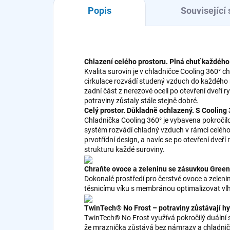
Popis
Související 
Chlazení celého prostoru. Plná chuť každého
Kvalita surovin je v chladničce Cooling 360° 
cirkulace rozvádí studený vzduch do každého 
zadní část z nerezové oceli po otevření dveří r
potraviny zůstaly stále stejně dobré.
Celý prostor. Důkladně ochlazený. S Cooling
Chladnička Cooling 360° je vybavena pokročil
systém rozvádí chladný vzduch v rámci celého 
prvotřídní design, a navíc se po otevření dveří 
strukturu každé suroviny.
Chraňte ovoce a zeleninu se zásuvkou Gree
Dokonalé prostředí pro čerstvé ovoce a zele
těsnicímu víku s membránou optimalizovat vlh
TwinTech® No Frost – potraviny zůstávají h
TwinTech® No Frost využívá pokročilý duální s
že mraznička zůstává bez námrazy a chladnička