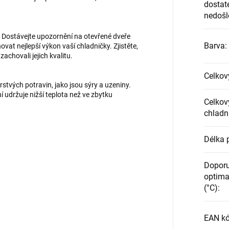
dostat
nedošlo
. Dostávejte upozornění na otevřené dveře
Barva
:
at nejlepší výkon vaší chladničky. Zjistěte,
achovali jejich kvalitu.
Celkov
stvých potravin, jako jsou sýry a uzeniny.
í udržuje nižší teplota než ve zbytku
Celkov
chladn
Délka 
Doporu
optima
(°C)
:
EAN kó