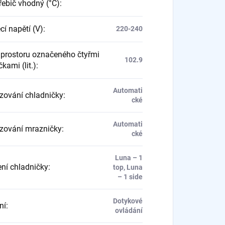
řebič vhodný (°C)
:
cí napětí (V)
:
220-240
prostoru označeného čtyřmi
102.9
kami (lit.)
:
Automati
ování chladničky
:
cké
Automati
ování mrazničky
:
cké
Luna – 1
ení chladničky
:
top, Luna
– 1 side
Dotykové
ní
:
ovládání