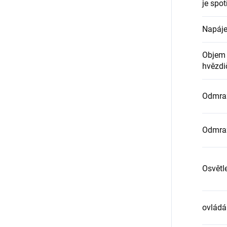
je spot
Napáje
Objem 
hvězdič
Odmraz
Odmraz
Osvětl
ovládá