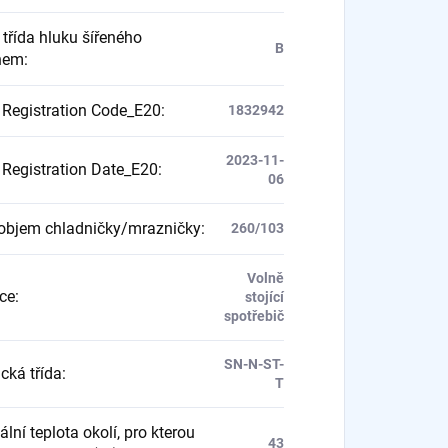
 třída hluku šířeného
B
hem
:
Registration Code_E20
:
1832942
2023-11-
Registration Date_E20
:
06
objem chladničky/mrazničky
:
260/103
Volně
ace
:
stojící
spotřebič
SN-N-ST-
cká třída
:
T
ní teplota okolí, pro kterou
43